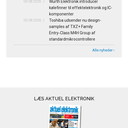
05.08.2026
Würth Elektronik introducer
kølefinner til effektelektronik og IC-
komponenter
05.08.2026
Toshiba udsender nu design-
samples af TXZ+ Family
Entry‑Class M4H Group af
standardmikrocontrollere
Alle nyheder ›
LÆS AKTUEL ELEKTRONIK