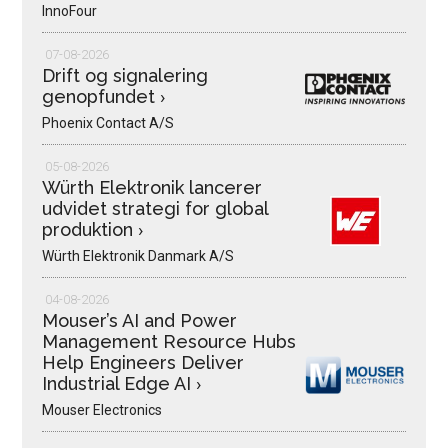
InnoFour
07-08-2026
Drift og signalering
genopfundet
›
Phoenix Contact A/S
05-08-2026
Würth Elektronik lancerer
udvidet strategi for global
produktion
›
Würth Elektronik Danmark A/S
04-08-2026
Mouser’s AI and Power
Management Resource Hubs
Help Engineers Deliver
Industrial Edge AI
›
Mouser Electronics