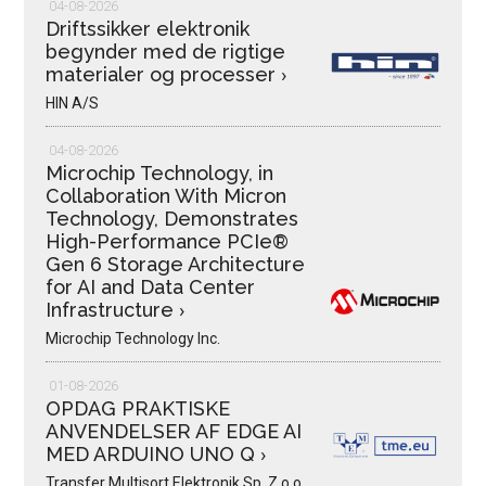
04-08-2026
Driftssikker elektronik
begynder med de rigtige
materialer og processer
›
HIN A/S
04-08-2026
Microchip Technology, in
Collaboration With Micron
Technology, Demonstrates
High-Performance PCIe®
Gen 6 Storage Architecture
for AI and Data Center
Infrastructure
›
Microchip Technology Inc.
01-08-2026
OPDAG PRAKTISKE
ANVENDELSER AF EDGE AI
MED ARDUINO UNO Q
›
Transfer Multisort Elektronik Sp. Z.o.o.