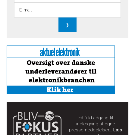
Få fuld adgang til
indlægning af egne
pressemeddelelser…
Læs