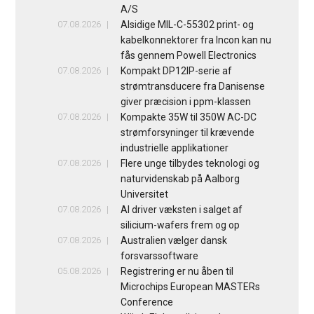
A/S
07.08.2026
Alsidige MIL-C-55302 print- og
kabelkonnektorer fra Incon kan nu
fås gennem Powell Electronics
07.08.2026
Kompakt DP12IP-serie af
strømtransducere fra Danisense
giver præcision i ppm-klassen
07.08.2026
Kompakte 35W til 350W AC-DC
strømforsyninger til krævende
industrielle applikationer
07.08.2026
Flere unge tilbydes teknologi og
naturvidenskab på Aalborg
Universitet
07.08.2026
AI driver væksten i salget af
silicium-wafers frem og op
07.08.2026
Australien vælger dansk
forsvarssoftware
05.08.2026
Registrering er nu åben til
Microchips European MASTERs
Conference