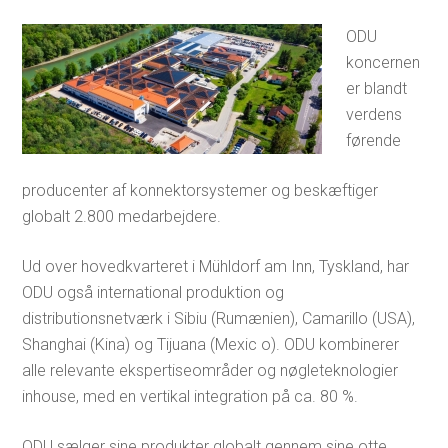
ODU
koncernen
er blandt
verdens
førende
producenter af konnektorsystemer og beskæftiger
globalt 2.800 medarbejdere.
Ud over hovedkvarteret i Mühldorf am Inn, Tyskland, har
ODU også international produktion og
distributionsnetværk i Sibiu (Rumænien), Camarillo (USA),
Shanghai (Kina) og Tijuana (Mexic o). ODU kombinerer
alle relevante ekspertiseområder og nøgleteknologier
inhouse, med en vertikal integration på ca. 80 %.
ODU sælger sine produkter globalt gennem sine otte