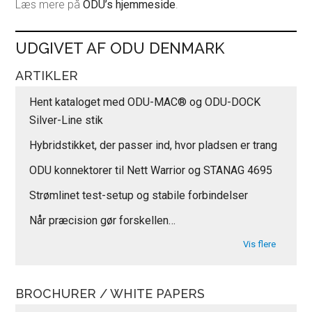
Læs mere på
ODU’s hjemmeside
.
UDGIVET AF ODU DENMARK
ARTIKLER
Hent kataloget med ODU-MAC® og ODU-DOCK
Silver-Line stik
Hybridstikket, der passer ind, hvor pladsen er trang
ODU konnektorer til Nett Warrior og STANAG 4695
Strømlinet test-setup og stabile forbindelser
Når præcision gør forskellen…
Vis flere
BROCHURER / WHITE PAPERS