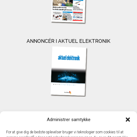
ANNONCÉR I AKTUEL ELEKTRONIK
KONTAKT
Administrer samtykke
TechMedia A/S
Naverland 35
For at give dig de bedste oplevelser bruger vi teknologier som cookies til at
DK - 2600 Glostrup