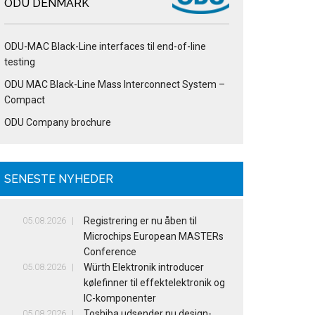
ODU DENMARK
ODU-MAC Black-Line interfaces til end-of-line
testing
ODU MAC Black-Line Mass Interconnect System –
Compact
ODU Company brochure
SENESTE NYHEDER
05.08.2026
Registrering er nu åben til
Microchips European MASTERs
Conference
05.08.2026
Würth Elektronik introducer
kølefinner til effektelektronik og
IC-komponenter
05.08.2026
Toshiba udsender nu design-