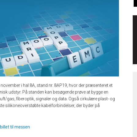
 november i hal 8A, stand nr. 8AP19, hvor der præsenteret et
eknisk udstyr. På standen kan besøgende prøve at bygge en
uft/gas, fiberoptik, signaler og data. Også cirkulære plast- og
ste silikoneoverstøbte kabelforbindelser, der byder på
illet til messen