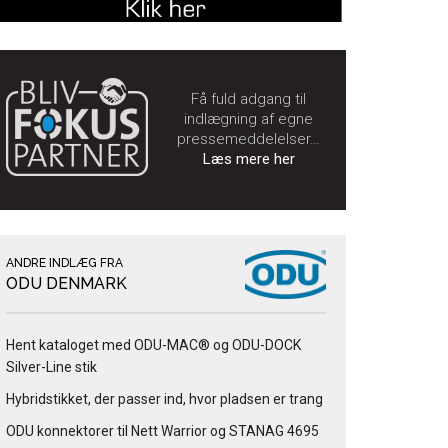
Få fuld adgang til
indlægning af egne
pressemeddelelser…
Læs mere her
ANDRE INDLÆG FRA
ODU DENMARK
Hent kataloget med ODU-MAC® og ODU-DOCK
Silver-Line stik
Hybridstikket, der passer ind, hvor pladsen er trang
ODU konnektorer til Nett Warrior og STANAG 4695