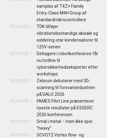
samples af TXZ+ Family
Entry‑Class M4H Group af
standardmikrocontrollere
05.08.2026
TDK tilføjer
vibrationsbestandige aksiale og
soldering-star kondensatorer til
125V-serien
05.08.2026
Deltagere i robotkonference får
nu hotline til
cybersikkerhedseksperter efter
workshops
05.08.2026
Zebicon debuterer med 3D-
scanning til forsvarsindustrien
på DALO 2026
05.08.2026
FAMES Pilot Line præsenterer
nyeste resultater på ESSERC
2026 konferencen
03.08.2026
Smal i metal – men ikke spor
“heavy”
03.08.2026
SCVOT2 Vortex flow- og