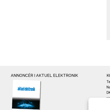
ANNONCÉR I AKTUEL ELEKTRONIK
K
T
Na
DK
w
Te
E-