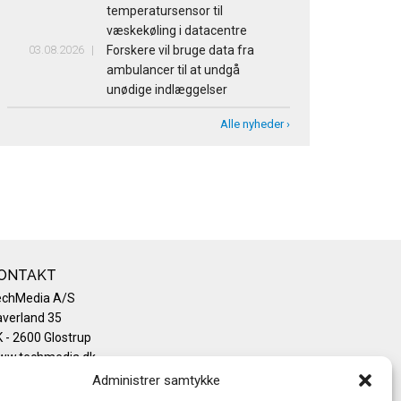
temperatursensor til
væskekøling i datacentre
03.08.2026
Forskere vil bruge data fra
ambulancer til at undgå
unødige indlæggelser
Alle nyheder ›
ONTAKT
echMedia A/S
verland 35
 - 2600 Glostrup
ww.techmedia.dk
lefon: +45 43 24 26 28
Administrer samtykke
mail:
info@techmedia.dk