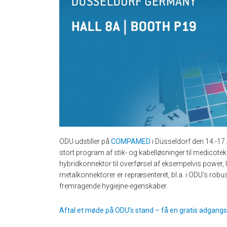
ODU udstiller på
COMPAMED
i Düsseldorf den 14.-17.
stort program af stik- og kabelløsninger til medicot
hybridkonnektor til overførsel af eksempelvis power, l
metalkonnektorer er repræsenteret, bl.a. i ODU’s robu
fremragende hygiejne-egenskaber.
Aftal et møde på ODU’s stand – få en gratis adgangsb