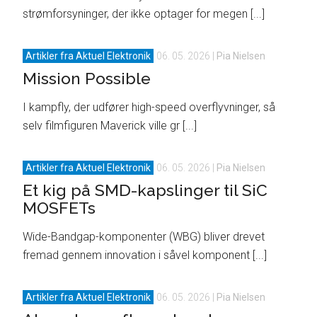
strømforsyninger, der ikke optager for megen [...]
Artikler fra Aktuel Elektronik
06. 05. 2026
|
Pia Nielsen
Mission Possible
I kampfly, der udfører high-speed overflyvninger, så
selv filmfiguren Maverick ville gr [...]
Artikler fra Aktuel Elektronik
06. 05. 2026
|
Pia Nielsen
Et kig på SMD-kapslinger til SiC
MOSFETs
Wide-Bandgap-komponenter (WBG) bliver drevet
fremad gennem innovation i såvel komponent [...]
Artikler fra Aktuel Elektronik
06. 05. 2026
|
Pia Nielsen