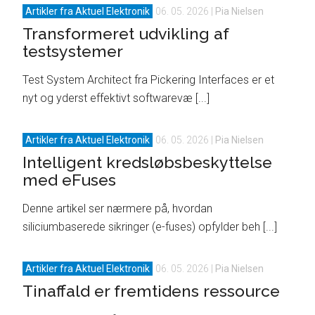
Artikler fra Aktuel Elektronik
06. 05. 2026
|
Pia Nielsen
Transformeret udvikling af
testsystemer
Test System Architect fra Pickering Interfaces er et
nyt og yderst effektivt softwarevæ [...]
Artikler fra Aktuel Elektronik
06. 05. 2026
|
Pia Nielsen
Intelligent kredsløbsbeskyttelse
med eFuses
Denne artikel ser nærmere på, hvordan
siliciumbaserede sikringer (e-fuses) opfylder beh [...]
Artikler fra Aktuel Elektronik
06. 05. 2026
|
Pia Nielsen
Tinaffald er fremtidens ressource