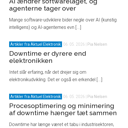
AI ændrer softwarelaget, og
agenterne tager over
Mange software-udviklere bider negle over AI (kunstig
intelligens) og AI-agenternes evn [...]
Artikler fra Aktuel Elektronik
06. 05. 2026
|
Pia Nielsen
Downtime er dyrere end
elektronikken
Intet slår erfaring, når det drejer sig om
elektronikudvikling. Det er også en erkendel [...]
Artikler fra Aktuel Elektronik
06. 05. 2026
|
Pia Nielsen
Procesoptimering og minimering
af downtime hænger tæt sammen
Downtime har længe været et tabu i industrisektoren,