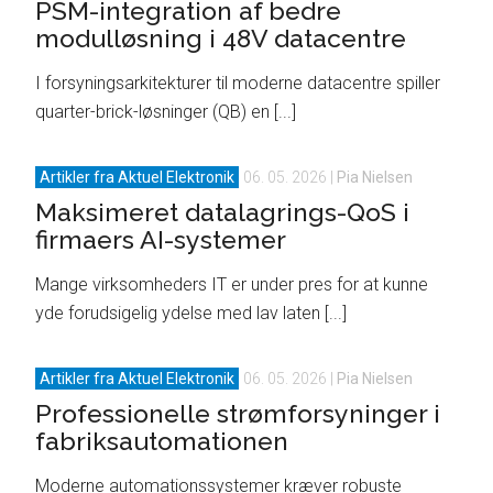
PSM-integration af bedre
modulløsning i 48V datacentre
I forsyningsarkitekturer til moderne datacentre spiller
quarter-brick-løsninger (QB) en [...]
Artikler fra Aktuel Elektronik
06. 05. 2026
|
Pia Nielsen
Maksimeret datalagrings-QoS i
firmaers AI-systemer
Mange virksomheders IT er under pres for at kunne
yde forudsigelig ydelse med lav laten [...]
Artikler fra Aktuel Elektronik
06. 05. 2026
|
Pia Nielsen
Professionelle strømforsyninger i
fabriksautomationen
Moderne automationssystemer kræver robuste