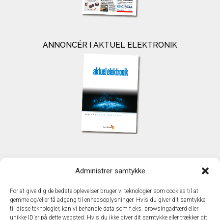
ANNONCÉR I AKTUEL ELEKTRONIK
KONTAKT
Administrer samtykke
TechMedia A/S
Naverland 35
For at give dig de bedste oplevelser bruger vi teknologier som cookies til at
DK - 2600 Glostrup
gemme og/eller få adgang til enhedsoplysninger. Hvis du giver dit samtykke
www.techmedia.dk
til disse teknologier, kan vi behandle data som f.eks. browsingadfærd eller
Telefon: +45 43 24 26 28
unikke ID'er på dette websted. Hvis du ikke giver dit samtykke eller trækker dit