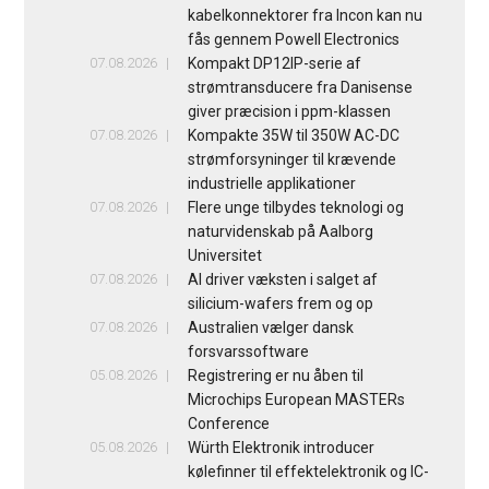
kabelkonnektorer fra Incon kan nu
fås gennem Powell Electronics
07.08.2026
Kompakt DP12IP-serie af
strømtransducere fra Danisense
giver præcision i ppm-klassen
07.08.2026
Kompakte 35W til 350W AC-DC
strømforsyninger til krævende
industrielle applikationer
07.08.2026
Flere unge tilbydes teknologi og
naturvidenskab på Aalborg
Universitet
07.08.2026
AI driver væksten i salget af
silicium-wafers frem og op
07.08.2026
Australien vælger dansk
forsvarssoftware
05.08.2026
Registrering er nu åben til
Microchips European MASTERs
Conference
05.08.2026
Würth Elektronik introducer
kølefinner til effektelektronik og IC-