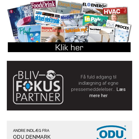
Få fuld adgang til
indlægning af egne
pressemeddelelser…
Læs
mere her
ANDRE INDLÆG FRA
ODU DENMARK