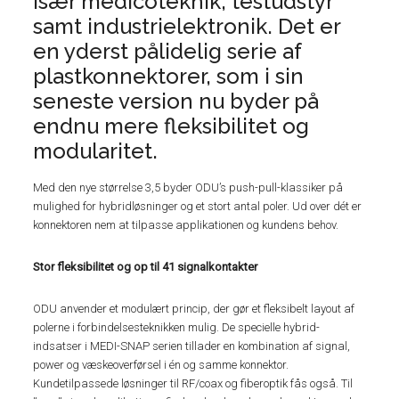
især medicoteknik, testudstyr
samt industrielektronik. Det er
en yderst pålidelig serie af
plastkonnektorer, som i sin
seneste version nu byder på
endnu mere fleksibilitet og
modularitet.
Med den nye størrelse 3,5 byder ODU’s push-pull-klassiker på
mulighed for hybridløsninger og et stort antal poler. Ud over dét er
konnektoren nem at tilpasse applikationen og kundens behov.
Stor fleksibilitet og op til 41 signalkontakter
ODU anvender et modulært princip, der gør et fleksibelt layout af
polerne i forbindelsesteknikken mulig. De specielle hybrid-
indsatser i MEDI-SNAP serien tillader en kombination af signal,
power og væskeoverførsel i én og samme konnektor.
Kundetilpassede løsninger til RF/coax og fiberoptik fås også. Til