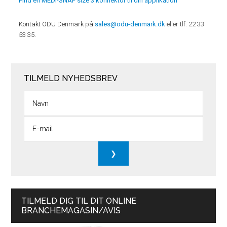
Find en MEDI-SNAP size 3 konnektor til din applikation
Kontakt ODU Denmark på
sales@odu-denmark.dk
eller tlf. 22 33
53 35.
TILMELD NYHEDSBREV
TILMELD DIG TIL DIT ONLINE
BRANCHEMAGASIN/AVIS