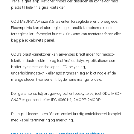
”rene” signalapplikationer findes der desuden en konnektor med
plads til hele 41 signalkontakter.
ODU MEDI-SNAP size 3,5 fås enten forseglede eller uforseglede.
Eksempelvis kan et uforseglet, lige hanstik kombineres med et
forseglet eller uforseglet hunstik. Stikkene kan monteres foran eller
bag på et kabinets panel.
ODU’s plastkonnektorer kan anvendes bredt inden for medico-
teknik, industrielektronik og test/måleudstyr. Applikationer som
batterisystemer, endoskoper, LED-belysning,
underholdningsteknik eller nødstrømsanlæg er blot nogle af de
mange steder, hvor serien tilbyder sine mange fordele.
Der garanteres høj bruger- og patientbeskyttelse, idet ODU MEDI-
SNAP er godkendt efter IEC 60601-1, 2MOPP-2MOOP
Push-pull konnektoren fås om ønsket færdigkonfektioneret komplet
med kabel, terminering og mærkning.