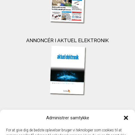
ANNONCÉR I AKTUEL ELEKTRONIK
KONTAKT
Administrer samtykke
TechMedia A/S
Naverland 35
For at give dig de bedste oplevelser bruger vi teknologier som cookies til at
DK - 2600 Glostrup