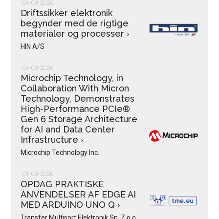
04-08-2026
Driftssikker elektronik
begynder med de rigtige
materialer og processer
›
HIN A/S
04-08-2026
Microchip Technology, in
Collaboration With Micron
Technology, Demonstrates
High-Performance PCIe®
Gen 6 Storage Architecture
for AI and Data Center
Infrastructure
›
Microchip Technology Inc.
01-08-2026
OPDAG PRAKTISKE
ANVENDELSER AF EDGE AI
MED ARDUINO UNO Q
›
Transfer Multisort Elektronik Sp. Z.o.o.