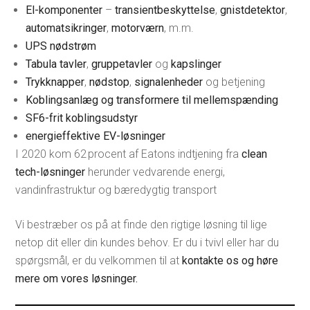
El-komponenter
–
transientbeskyttelse
,
gnistdetektor
,
automatsikringer
,
motorværn
, m.m.
UPS nødstrøm
Tabula tavler
,
gruppetavler
og
kapslinger
Trykknapper
,
nødstop
,
signalenheder
og betjening
Koblingsanlæg og transformere til mellemspænding
SF6-frit koblingsudstyr
energieffektive EV-løsninger
I 2020 kom 62 procent af Eatons indtjening fra
clean
tech-løsninger
herunder vedvarende energi,
vandinfrastruktur og bæredygtig transport
Vi bestræber os på at finde den rigtige løsning til lige
netop dit eller din kundes behov. Er du i tvivl eller har du
spørgsmål, er du velkommen til at
kontakte os og høre
mere om vores løsninger.