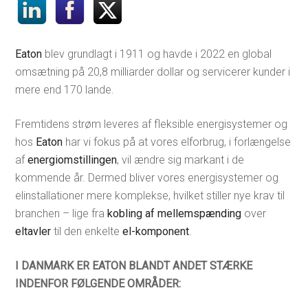
Eaton
blev grundlagt i 1911 og havde i 2022 en global
omsætning på 20,8 milliarder dollar og servicerer kunder i
mere end 170 lande.
Fremtidens strøm leveres af fleksible energisystemer og
hos
Eaton
har vi fokus på at vores elforbrug, i forlængelse
af
energiomstillingen
, vil ændre sig markant i de
kommende år. Dermed bliver vores energisystemer og
elinstallationer mere komplekse, hvilket stiller nye krav til
branchen – lige fra
kobling af mellemspænding
over
eltavler
til den enkelte
el-komponent
.
I DANMARK ER EATON BLANDT ANDET STÆRKE
INDENFOR FØLGENDE OMRÅDER: