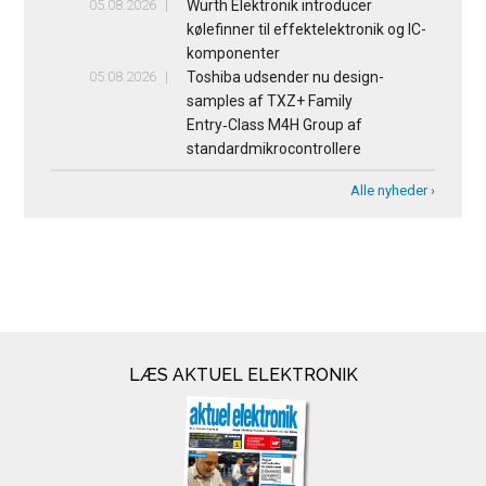
05.08.2026
Würth Elektronik introducer
kølefinner til effektelektronik og IC-
komponenter
05.08.2026
Toshiba udsender nu design-
samples af TXZ+ Family
Entry‑Class M4H Group af
standardmikrocontrollere
Alle nyheder ›
LÆS AKTUEL ELEKTRONIK