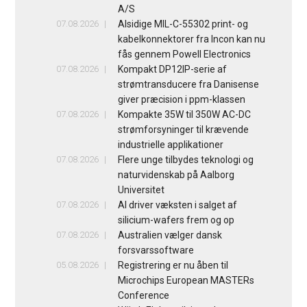
A/S
07.08.2026
Alsidige MIL-C-55302 print- og
kabelkonnektorer fra Incon kan nu
fås gennem Powell Electronics
07.08.2026
Kompakt DP12IP-serie af
strømtransducere fra Danisense
giver præcision i ppm-klassen
07.08.2026
Kompakte 35W til 350W AC-DC
strømforsyninger til krævende
industrielle applikationer
07.08.2026
Flere unge tilbydes teknologi og
naturvidenskab på Aalborg
Universitet
07.08.2026
AI driver væksten i salget af
silicium-wafers frem og op
07.08.2026
Australien vælger dansk
forsvarssoftware
05.08.2026
Registrering er nu åben til
Microchips European MASTERs
Conference