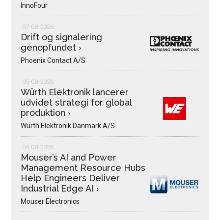
InnoFour
07-08-2026
Drift og signalering
genopfundet
›
Phoenix Contact A/S
05-08-2026
Würth Elektronik lancerer
udvidet strategi for global
produktion
›
Würth Elektronik Danmark A/S
04-08-2026
Mouser’s AI and Power
Management Resource Hubs
Help Engineers Deliver
Industrial Edge AI
›
Mouser Electronics