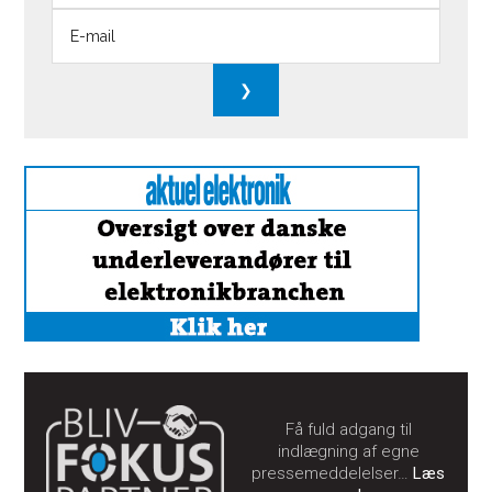
Få fuld adgang til
indlægning af egne
pressemeddelelser…
Læs