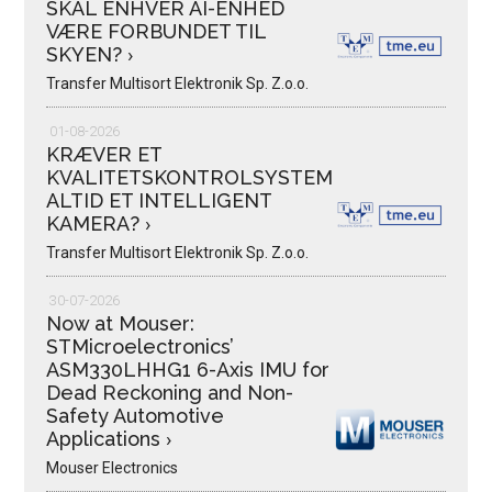
SKAL ENHVER AI-ENHED
VÆRE FORBUNDET TIL
SKYEN?
›
Transfer Multisort Elektronik Sp. Z.o.o.
01-08-2026
KRÆVER ET
KVALITETSKONTROLSYSTEM
ALTID ET INTELLIGENT
KAMERA?
›
Transfer Multisort Elektronik Sp. Z.o.o.
30-07-2026
Now at Mouser:
STMicroelectronics’
ASM330LHHG1 6-Axis IMU for
Dead Reckoning and Non-
Safety Automotive
Applications
›
Mouser Electronics