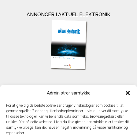
ANNONCÉR I AKTUEL ELEKTRONIK
KONTAKT
Administrer samtykke
TechMedia A/S
Naverland 35
For at give dig de bedste oplevelser bruger vi teknologier som cookies til at
DK - 2600 Glostrup
gemme og/eller få adgang til enhedsoplysninger. Hvis du giver dit samtykke
www.techmedia.dk
til disse teknologier, kan vi behandle data som f.eks. browsingadfærd eller
Telefon: +45 43 24 26 28
unikke ID'er på dette websted. Hvis du ikke giver dit samtykke eller trækker dit
samtykke tilbage, kan det have en negativ indvirkning på visse funktioner og
E-mail:
info@techmedia.dk
egenskaber.
Privatlivspolitik