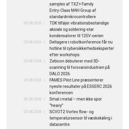
samples af TXZ+ Family
Entry‑Class M4H Group af
standardmikrocontrollere
05.08.2026
TDK tilføjer vibrationsbestandige
aksiale og soldering-star
kondensatorer til 125V-serien
05.08.2026
Deltagere i robotkonference får nu
hotline til cybersikkerhedseksperter
efter workshops
05.08.2026
Zebicon debuterer med 3D-
scanning til forsvarsindustrien på
DALO 2026
05.08.2026
FAMES Pilot Line præsenterer
nyeste resultater på ESSERC 2026
konferencen
03.08.2026
Smal i metal – men ikke spor
“heavy”
03.08.2026
SCVOT2 Vortex flow- og
temperatursensor til væskekøling i
datacentre