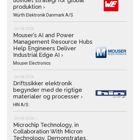
udvidet strategi for global
produktion
›
Würth Elektronik Danmark A/S
04-08-2026
Mouser’s AI and Power
Management Resource Hubs
Help Engineers Deliver
Industrial Edge AI
›
Mouser Electronics
04-08-2026
Driftssikker elektronik
begynder med de rigtige
materialer og processer
›
HIN A/S
04-08-2026
Microchip Technology, in
Collaboration With Micron
Technology, Demonstrates