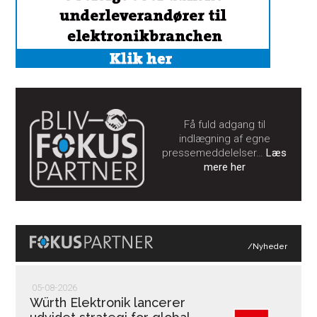
Få fuld adgang til
indlægning af egne
pressemeddelelser…
Læs
mere her
/Nyheder
05-08-2026
Würth Elektronik lancerer