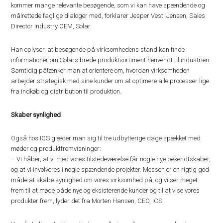
kommer mange relevante besøgende, som vi kan have spændende og
målrettede faglige dialoger med, forklarer Jesper Vesti Jensen, Sales
Director Industry OEM, Solar.
Han oplyser, at besøgende på virksomhedens stand kan finde
informationer om Solars brede produktsortiment henvendt til industrien.
Samtidig påtænker man at orientere om, hvordan virksomheden
arbejder strategisk med sine kunder om at optimere alle processer lige
fra indkøb og distribution til produktion.
Skaber synlighed
Også hos ICS glæder man sig til tre udbytterige dage spækket med
møder og produktfremvisninger:
– Vi håber, at vi med vores tilstedeværelse får nogle nye bekendtskaber,
og at vi involveres i nogle spændende projekter. Messen er en rigtig god
måde at skabe synlighed om vores virksomhed på, og vi ser meget
frem til at møde både nye og eksisterende kunder og til at vise vores
produkter frem, lyder det fra Morten Hansen, CEO, ICS.