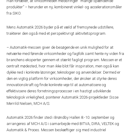
Han fortæller, at virksomheden medbringer “mange spændende
produkter” – herunder en ny, kombineret vinkel- og accelerationsmåler
fra SIKO.
Mens Automatik 2026 byder på et væld af fremsynede udstillere,
trakterer den også med et perspektivrigt aktivitetsprogram.
– Automatik-messen giver de besøgende en unik mulighed for at
netværke med førende virksomheder og fagfolk samt hente ny viden fra
branchens eksperter gennem et stærkt fagligt program. Messen er et
centralt mødested, hvor man ikke blot får inspiration, men også kan
dykke ned i konkrete løsninger, teknologier og anvendelser. Dermed er
den en vigtig platform for virksomheder, der ønsker at styrke deres
innovationskraft og finde konkrete veje til at automatisere og
effektivisere deres forretningsprocesser i en hastigt udviklende
teknologisk virkelighed, pointerer Automatik 2026-projektleder Sisse
Merrild Nielsen, MCH A/S.
Automatik 2026 finder sted i Brøndby Hallen 8.-10. september og
arrangeres af MCH A/S i samarbejde med BITVA, DIRA, VELTEK og
Automatik & Proces. Messen beskæftiger sig med industriel