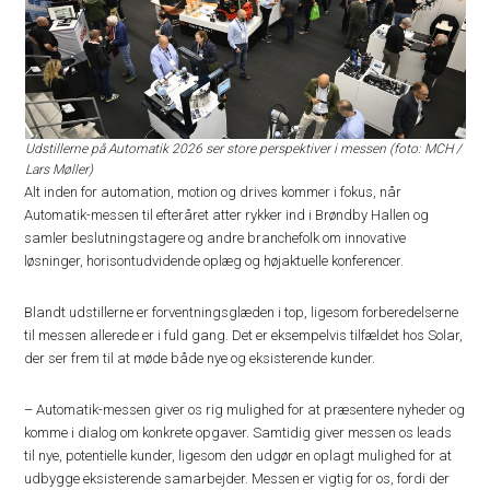
Udstillerne på Automatik 2026 ser store perspektiver i messen (foto: MCH /
Lars Møller)
Alt inden for automation, motion og drives kommer i fokus, når
Automatik-messen til efteråret atter rykker ind i Brøndby Hallen og
samler beslutningstagere og andre branchefolk om innovative
løsninger, horisontudvidende oplæg og højaktuelle konferencer.
Blandt udstillerne er forventningsglæden i top, ligesom forberedelserne
til messen allerede er i fuld gang. Det er eksempelvis tilfældet hos Solar,
der ser frem til at møde både nye og eksisterende kunder.
– Automatik-messen giver os rig mulighed for at præsentere nyheder og
komme i dialog om konkrete opgaver. Samtidig giver messen os leads
til nye, potentielle kunder, ligesom den udgør en oplagt mulighed for at
udbygge eksisterende samarbejder. Messen er vigtig for os, fordi der