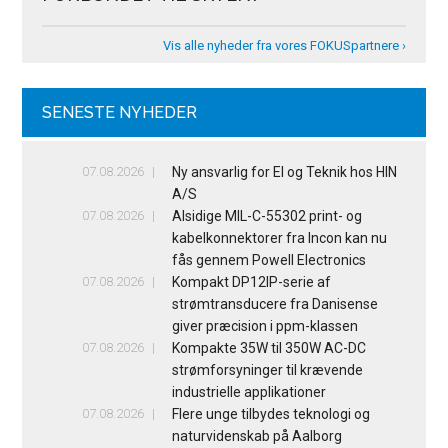
Vis alle nyheder fra vores FOKUSpartnere ›
SENESTE NYHEDER
07.08.2026
Ny ansvarlig for El og Teknik hos HIN
A/S
07.08.2026
Alsidige MIL-C-55302 print- og
kabelkonnektorer fra Incon kan nu
fås gennem Powell Electronics
07.08.2026
Kompakt DP12IP-serie af
strømtransducere fra Danisense
giver præcision i ppm-klassen
07.08.2026
Kompakte 35W til 350W AC-DC
strømforsyninger til krævende
industrielle applikationer
07.08.2026
Flere unge tilbydes teknologi og
naturvidenskab på Aalborg