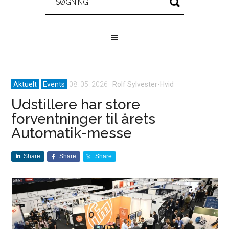
Aktuelt
Events
08. 05. 2026
|
Rolf Sylvester-Hvid
Udstillere har store
forventninger til årets
Automatik-messe
Share
Share
Share