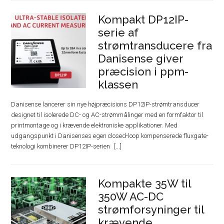
Kompakt DP12IP-
serie af
strømtransducere fra
Danisense giver
præcision i ppm-
klassen
Danisense lancerer sin nye højpræcisions DP12IP-strømtransducer
designet til isolerede DC- og AC-strømmålinger med en formfaktor til
printmontage og i krævende elektroniske applikationer. Med
udgangspunkt i Danisenses egen closed-loop kompenserede fluxgate-
teknologi kombinerer DP12IP-serien
Kompakte 35W til
350W AC-DC
strømforsyninger til
krævende