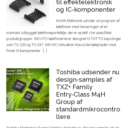
til effektelektronik
og IC-komponenter
Würth Elektronik udvider sit program af
kølefinner med lanceringen af en
markant udbygget kølefinneportefølje, der er opdelt i tre specifikke
produktgrupper: WE-HTO kølefinnerne er designet til THT-TO kapslinger
som TO-220 og TO-247. WE-HIC inkluderer klassiske køleplader med
finner til komponenter
Toshiba udsender nu
design-samples af
TXZ+ Family
Entry‑Class M4H
Group af
standardmikrocontro
llere
Toshiba Electronics Europe GmbH udsender nu design-samples af sin