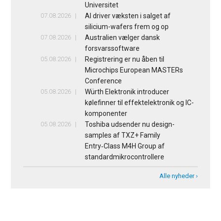
Universitet
07.08.2026
AI driver væksten i salget af
silicium-wafers frem og op
07.08.2026
Australien vælger dansk
forsvarssoftware
05.08.2026
Registrering er nu åben til
Microchips European MASTERs
Conference
05.08.2026
Würth Elektronik introducer
kølefinner til effektelektronik og IC-
komponenter
05.08.2026
Toshiba udsender nu design-
samples af TXZ+ Family
Entry‑Class M4H Group af
standardmikrocontrollere
Alle nyheder ›