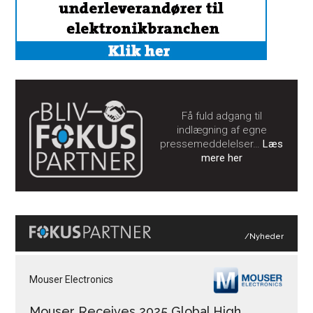
Få fuld adgang til
indlægning af egne
pressemeddelelser…
Læs
mere her
/Nyheder
Mouser Electronics
Mouser Receives 2025 Global High