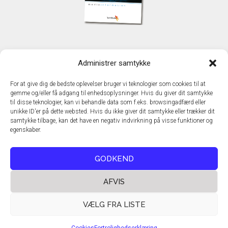
KONTAKT
Administrer samtykke
TechMedia A/S
Naverland 35
For at give dig de bedste oplevelser bruger vi teknologier som cookies til at
DK - 2600 Glostrup
gemme og/eller få adgang til enhedsoplysninger. Hvis du giver dit samtykke
www.techmedia.dk
til disse teknologier, kan vi behandle data som f.eks. browsingadfærd eller
Telefon: +45 43 24 26 28
unikke ID'er på dette websted. Hvis du ikke giver dit samtykke eller trækker dit
samtykke tilbage, kan det have en negativ indvirkning på visse funktioner og
E-mail:
info@techmedia.dk
egenskaber.
Privatlivspolitik
Cookiepolitik
GODKEND
AFVIS
VÆLG FRA LISTE