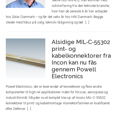
Teknik hos HIN A/S. Han kommer med
solid erfaring fra den tekniske branche,
hvor han de seneste 6 år har arbejdet
hos Solar Danmark – og før det seks år hos Hilti Danmark. Begge
steder med fokus på salg, teknisk rådgivning og tæt
Alsidige MIL-C-55302
print- og
kabelkonnektorer fra
Incon kan nu fås
gennem Powell
Electronics
Powell Electronics, der er leverandør af konnektorer og flere andre
komponenter til high-rel applikationer inden for forsvar, aerospace og
industriformål, tilbyder nu et komplet line-up af Incons MIL-C-55302
konnektorer til print- og kabelmontage. Konnektorfamilien er kvalificeret
efter Defense