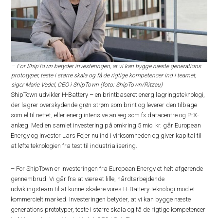
– For ShipTown betyder investeringen, at vi kan bygge næste generations
prototyper, teste i større skala og få de rigtige kompetencer ind i teamet,
siger Marie Vedel, CEO i ShipTown (foto: ShipTown/Ritzau)
ShipTown udvikler H-Battery – en brintbaseret energilagringsteknologi,
der lagrer overskydende grøn strøm som brint og leverer den tilbage
som el til nettet, eller energiintensive anlæg som fx datacentre og PtX-
anlæg. Med en samlet investering på omkring 5 mio. kr. går European
Energy og investor Lars Fejer nu ind i virksomheden og giver kapital til
at løfte teknologien fra test til industrialisering.
– For ShipTown er investeringen fra European Energy et helt afgørende
gennembrud. Vi går fra at være et lille, hårdtarbejdende
udviklingsteam til at kunne skalere vores H-Battery-teknologi mod et
kommercielt marked. Investeringen betyder, at vi kan bygge næste
generations prototyper, teste i større skala og få de rigtige kompetencer