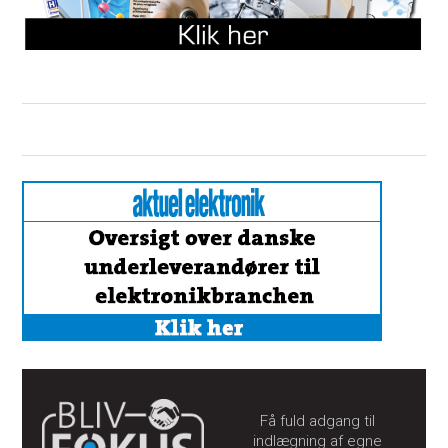
Få fuld adgang til
indlægning af egne