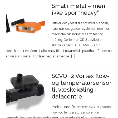
Smal i metal – men
ikke spor “heavy”
Ofte er det yderst trangt med pladsen,
især når det gælder systemer inden for
medicoteknik, industri samt test og
måling. Derfor har ODU udviklet en
ekstra variant i ODU-MAC Rapid-
konnektorserien. Som et alternativ til det nuværende plasthus fås der nu
en version i metal. Fordelen ved at anvende
SCVOT2 Vortex flow-
og temperatursensor
til væskekøling i
datacentre
Parker Hannifin lancerer SCVOT2 Vortex
flow- og temperatursensoren - en
kompakt, højtydende sensorløsning, der er udviklet til at understøtte