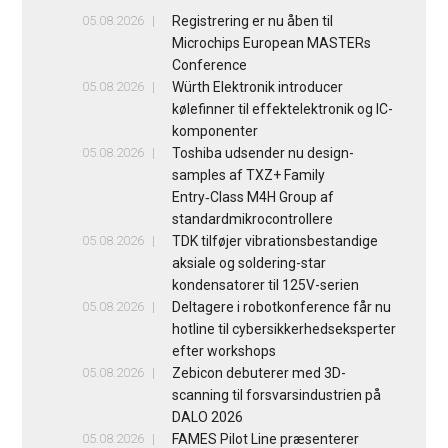
05.08.2026
Registrering er nu åben til
Microchips European MASTERs
Conference
05.08.2026
Würth Elektronik introducer
kølefinner til effektelektronik og IC-
komponenter
05.08.2026
Toshiba udsender nu design-
samples af TXZ+ Family
Entry‑Class M4H Group af
standardmikrocontrollere
05.08.2026
TDK tilføjer vibrationsbestandige
aksiale og soldering-star
kondensatorer til 125V-serien
05.08.2026
Deltagere i robotkonference får nu
hotline til cybersikkerhedseksperter
efter workshops
05.08.2026
Zebicon debuterer med 3D-
scanning til forsvarsindustrien på
DALO 2026
05.08.2026
FAMES Pilot Line præsenterer