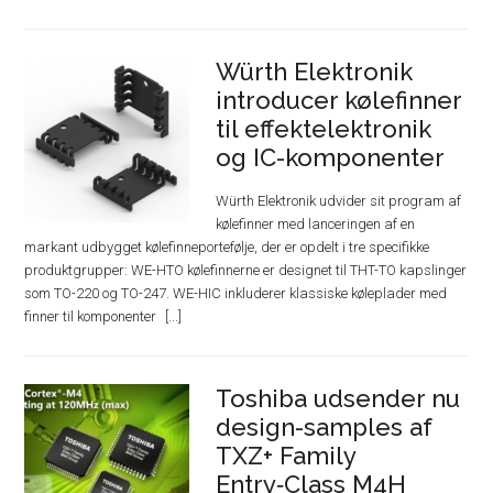
Würth Elektronik
introducer kølefinner
til effektelektronik
og IC-komponenter
Würth Elektronik udvider sit program af
kølefinner med lanceringen af en
markant udbygget kølefinneportefølje, der er opdelt i tre specifikke
produktgrupper: WE-HTO kølefinnerne er designet til THT-TO kapslinger
som TO-220 og TO-247. WE-HIC inkluderer klassiske køleplader med
finner til komponenter
Toshiba udsender nu
design-samples af
TXZ+ Family
Entry‑Class M4H