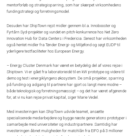
mentorforløb og strategisparring, som har skærpet virksomhedens
fundingstrategi og forretningsmodel.
Desuden har ShipTown rejst midler gennem bl.a. Innobooster og
Fyrtårn Syd-projekter og vundet en pitch-konkurrence hos Net Zero
Innovation Hub for Data Centers i Fredericia. Senest har virksomheden
også hentet midler fra Tønder Energi- og Miljøfond og søgt EUDP til
yderligere testfaciliteter hos European Energy.
– Energy Cluster Denmark har været en betydelig del af vores rejse i
Shiptown. Vi er gået fra laboratorieidé til en kW prototype og videre til
demo og test i energiklyngens økosystem. De små projekter, sparring
på funding og adgang til partnere har gjort os langt mere modne –
både teknologisk og forretningsmæssigt – og det har været afgørende
for, at vi nu kan rejse privat kapital, siger Marie Vedel.
Med investeringen kan ShipTown udvide teamet, ansætte
specialiserede medarbejdere og bygge næste generations prototyper i
samarbejde med universiteter og industripartnere. Samtidig har
investeringen åbnet muligheden for matchlån fra EIFO på 3 millioner