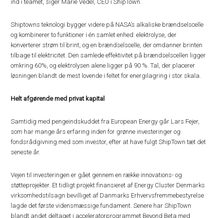
ind i teamet, siger Marie Vedel, CEO i ShipTown.
Shiptowns teknologi bygger videre på NASA’s alkaliske brændselscelle
og kombinerer to funktioner i én samlet enhed: elektrolyse, der
konverterer strøm til brint, og en brændselscelle, der omdanner brinten
tilbage til elektricitet. Den samlede effektivitet på brændselscellen ligger
omkring 60%, og elektrolysen alene ligger på 90 %. Tal, der placerer
løsningen blandt de mest lovende i feltet for energilagring i stor skala.
Helt afgørende med privat kapital
Samtidig med pengeindskuddet fra European Energy går Lars Fejer,
som har mange års erfaring inden for grønne investeringer og
fondsrådgivning med som investor, efter at have fulgt ShipTown tæt det
seneste år.
Vejen til investeringen er gået gennem en række innovations- og
støtteprojekter. Et tidligt projekt finansieret af Energy Cluster Denmarks
virksomhedstilsagn bevilliget af Danmarks Erhvervsfremmebestyrelse
lagde det første vidensmæssige fundament. Senere har ShipTown
blandt andet deltaget i acceleratorprogrammet Beyond Beta med