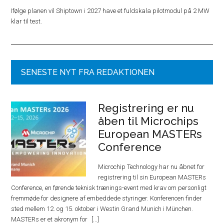
Ifølge planen vil Shiptown i 2027 have et fuldskala pilotmodul på 2 MW
klar til test.
SENESTE NYT FRA REDAKTIONEN
Registrering er nu
åben til Microchips
European MASTERs
Conference
Microchip Technology har nu åbnet for
registrering til sin European MASTERs
Conference, en førende teknisk trænings-event med krav om personligt
fremmøde for designere af embeddede styringer. Konferencen finder
sted mellem 12. og 15. oktober i Westin Grand Munich i München.
MASTERs er et akronym for