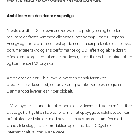
som skal styrke det økonomiske fundament yderligere.
Ambitioner om den danske superliga
Næste skridt for ShipTown er eksekvere på prototypen og herefter
realisere de første kommercielle cases i tæt samspil med European
Energy og andre partnere. Test og demonstration på konkrete sites skal
dokumentere teknologiens performance og CO₂-effekt og åbne døre til
både danske og internationale markeder, blandt andet i dataindustrien
og kommende PtX-projekter.
Ambitionen er klar: ShipTown vil være en dansk forankret
produktionsvirksomhed, der udvikler og samler kerneteknologien i
Danmark og leverer løsninger globalt.
– Vi vil bygge en tung, dansk produktionsvirksomhed. Vores mål er ikke
at sælge hurtigt til en kapitalfond, men at opbygge et selskab, der kan
stå skulder ved skulder med navne som Vestas og Grundfos med
dansk teknologi, dansk produktion og en markant CO₂-effekt
internationalt, slutter Marie Vedel