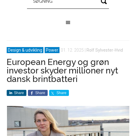
Design & udvikling
Power
01. 12. 2025
|
Rolf Sylvester-Hvid
European Energy og grøn
investor skyder millioner nyt
dansk brintbatteri
Share
Share
Share