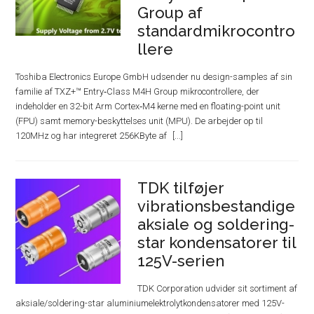
Group af
standardmikrocontro
llere
Toshiba Electronics Europe GmbH udsender nu design-samples af sin
familie af TXZ+™ Entry‑Class M4H Group mikrocontrollere, der
indeholder en 32-bit Arm Cortex‑M4 kerne med en floating-point unit
(FPU) samt memory-beskyttelses unit (MPU). De arbejder op til
120MHz og har integreret 256KByte af
TDK tilføjer
vibrationsbestandige
aksiale og soldering-
star kondensatorer til
125V-serien
TDK Corporation udvider sit sortiment af
aksiale/soldering-star aluminiumelektrolytkondensatorer med 125V-