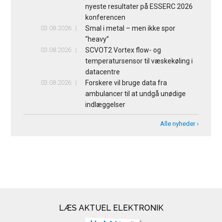
nyeste resultater på ESSERC 2026
konferencen
03.08.2026
Smal i metal – men ikke spor
“heavy”
03.08.2026
SCVOT2 Vortex flow- og
temperatursensor til væskekøling i
datacentre
03.08.2026
Forskere vil bruge data fra
ambulancer til at undgå unødige
indlæggelser
Alle nyheder ›
LÆS AKTUEL ELEKTRONIK