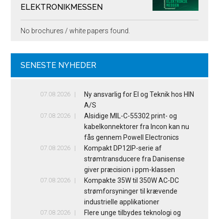
ELEKTRONIKMESSEN
No brochures / white papers found.
SENESTE NYHEDER
07.08.2026
Ny ansvarlig for El og Teknik hos HIN
A/S
07.08.2026
Alsidige MIL-C-55302 print- og
kabelkonnektorer fra Incon kan nu
fås gennem Powell Electronics
07.08.2026
Kompakt DP12IP-serie af
strømtransducere fra Danisense
giver præcision i ppm-klassen
07.08.2026
Kompakte 35W til 350W AC-DC
strømforsyninger til krævende
industrielle applikationer
07.08.2026
Flere unge tilbydes teknologi og