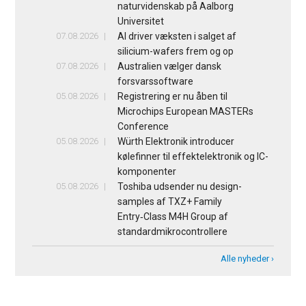
naturvidenskab på Aalborg
Universitet
07.08.2026
AI driver væksten i salget af
silicium-wafers frem og op
07.08.2026
Australien vælger dansk
forsvarssoftware
05.08.2026
Registrering er nu åben til
Microchips European MASTERs
Conference
05.08.2026
Würth Elektronik introducer
kølefinner til effektelektronik og IC-
komponenter
05.08.2026
Toshiba udsender nu design-
samples af TXZ+ Family
Entry‑Class M4H Group af
standardmikrocontrollere
Alle nyheder ›