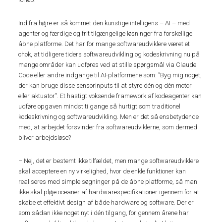
Ind fra højre er så kommet den kunstige intelligens – AI – med
agenter og færdige og frit tilgængelige løsninger fra forskellige
åbne platforme. Det har for mange softwareudviklere været et
chok, at tidligere tiders softwareudvikling og kodeskrivning nu på
mange områder kan udføres ved at stille spørgsmål via Claude
Code eller andre indgange til AI-platformene som: ”Byg mig noget,
der kan bruge disse sensorinputs til at styre dén og dén motor
eller aktuator”. Et hastigt voksende framework af kodeagenter kan
udføre opgaven mindst ti gange så hurtigt som traditionel
kodeskrivning og softwareudvikling. Men er det så ensbetydende
med, at arbejdet forsvinder fra softwareudviklerne, som dermed
bliver arbejdsløse?
– Nej, det er bestemt ikke tilfældet, men mange softwareudviklere
skal acceptere en ny virkelighed, hvor de enkle funktioner kan
realiseres med simple søgninger på de åbne platforme, så man
ikke skal pløje oceaner af hardwarespecifikationer igennem for at
skabe et effektivt design af både hardware og software. Der er
som sådan ikke noget nyt i dén tilgang, for gennem årene har