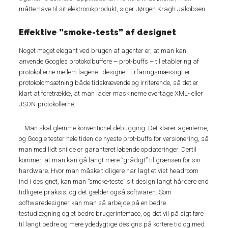
måtte have til sit elektronikprodukt, siger Jørgen Kragh Jakobsen.
Effektive ”smoke-tests” af designet
Noget meget elegant ved brugen af agenter er, at man kan
anvende Googles protokolbuffere – prot-buffs – til etablering af
protokollerne mellem lagene i designet. Erfaringsmæssigt er
protokolomsætning både tidskrævende og irriterende, så det er
klart at foretrække, at man lader maskinerne overtage XML- eller
JSON-protokollerne.
– Man skal glemme konventionel debugging. Det klarer agenterne,
og Google tester hele tiden de nyeste prot-buffs for versionering, så
man med lidt snilde er garanteret løbende opdateringer. Dertil
kommer, at man kan gå langt mere ”grådigt” til grænsen for sin
hardware. Hvor man måske tidligere har lagt et vist headroom
ind i designet, kan man ”smoke-teste” sit design langt hårdere end
tidligere praksis, og det gælder også softwaren. Som
softwaredesigner kan man så arbejde på en bedre
testudlægning og et bedre brugerinterface, og det vil på sigt føre
til langt bedre og mere ydedygtige designs på kortere tid og med