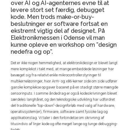
over AI og AI-agenternes evne til at
levere stort set færdig, debugget
kode. Men trods make-or-buy-
beslutninger er software fortsat en
ekstremt vigtig del af designet. På
Elektronikmessen i Odense vil man
kunne opleve en workshop om ”design
nedefra og op”.
Det er ikke nogen hemmelighed, at elektronikdesign er blevet langt
mere komplekst i takt med, at mange embeddede løsninger har
bevæget sig fra relativt enkle mikrocontrollerstyringer til
multikerneløsninger, hvor Arm- og x86-kerner side om side udfører
ganske komplekse opgaver baseret på en stadigt større mængde
sensorinputs. I samme åndedrag er også kodeskrivningen blevet
særdeles langhåret, og den teknologiske udvikling har udfordret
det traditionelle ”top-down”-designforløb med valg af hardware,
operativsystem(er), firmware, software samt fysiske lag og
applikationslag. Vi taler i den forbindelse om skrivning af
titusindvis af linjer kode og ofte meget lange og tunge debugging-
forløb.