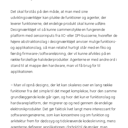
Det skal forstås på den måde, at man med sine
udviklingsværktøjer kan plukke de funktioner og agenter, der
leverer funktionerne, det endelige produkt skal kunne udføre.
Designværktøjet vil så kunne sammenstykke en fungerende
platform med sensorinputs fra IIC- eller SPI-busserne, hvorefter de
højere abstraktionslag i designværktøjet anviser mulige funktions-
og applikationslag, så man relativt hurtigt står med en fiks og
færdig firmware-/softwareløsning, der vil kunne afvikles på en
række forskellige halvlederprodukter. Agenterne er med andre ord i
stand til at mappe den hardware, man vil få brug for til
applikationen.
– Man vil opnå designs, der let kan skaleres over en lang række
funktioner fra det simple til det meget komplekse, hvor den samme
grundlæggende kode går igen, og hvor det kun er funktionslag og
hardwareplatform, der migrerer op og ned gennem de endelige
elektronikprodukter. Det gør faktisk livet langt mere interessant for
softwareingeniørerne, som kan koncentrere sig om funktion og
arkitektur frem for dødssyg og tidskrævende kodeskrivning, mens
agenterne definerer applikationen i forhold til de ønsker, man