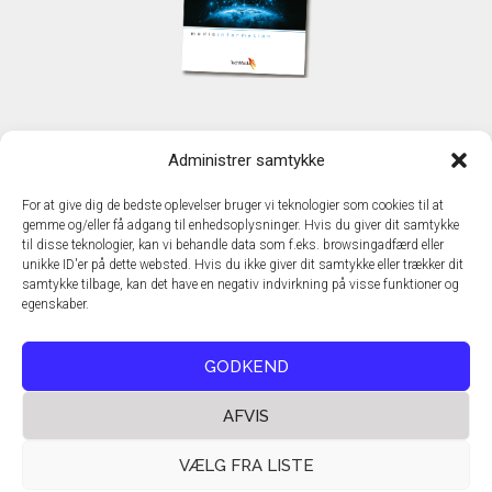
KONTAKT
Administrer samtykke
TechMedia A/S
Naverland 35
For at give dig de bedste oplevelser bruger vi teknologier som cookies til at
DK - 2600 Glostrup
gemme og/eller få adgang til enhedsoplysninger. Hvis du giver dit samtykke
www.techmedia.dk
til disse teknologier, kan vi behandle data som f.eks. browsingadfærd eller
Telefon: +45 43 24 26 28
unikke ID'er på dette websted. Hvis du ikke giver dit samtykke eller trækker dit
samtykke tilbage, kan det have en negativ indvirkning på visse funktioner og
E-mail:
info@techmedia.dk
egenskaber.
Privatlivspolitik
Cookiepolitik
GODKEND
AFVIS
VÆLG FRA LISTE