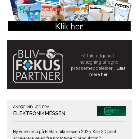
Få fuld adgang til
indlægning af egne
pressemeddelelser…
Læs
mere her
ANDRE INDLÆG FRA
ELEKTRONIKMESSEN
Ny workshop på Elektronikmessen 2026: Kan 3D print
accelerere vejen fra prototype til produktion?