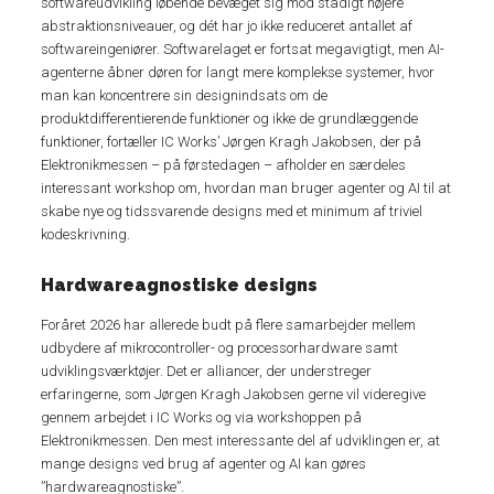
softwareudvikling løbende bevæget sig mod stadigt højere
abstraktionsniveauer, og dét har jo ikke reduceret antallet af
softwareingeniører. Softwarelaget er fortsat megavigtigt, men AI-
agenterne åbner døren for langt mere komplekse systemer, hvor
man kan koncentrere sin designindsats om de
produktdifferentierende funktioner og ikke de grundlæggende
funktioner, fortæller IC Works’ Jørgen Kragh Jakobsen, der på
Elektronikmessen – på førstedagen – afholder en særdeles
interessant workshop om, hvordan man bruger agenter og AI til at
skabe nye og tidssvarende designs med et minimum af triviel
kodeskrivning.
Hardwareagnostiske designs
Foråret 2026 har allerede budt på flere samarbejder mellem
udbydere af mikrocontroller- og processorhardware samt
udviklingsværktøjer. Det er alliancer, der understreger
erfaringerne, som Jørgen Kragh Jakobsen gerne vil videregive
gennem arbejdet i IC Works og via workshoppen på
Elektronikmessen. Den mest interessante del af udviklingen er, at
mange designs ved brug af agenter og AI kan gøres
”hardwareagnostiske”.