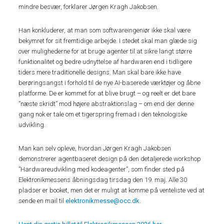
mindre besvær, forklarer Jørgen Kragh Jakobsen.
Han konkluderer, at man som softwareingeniør ikke skal være
bekymret for sit fremtidige arbejde. I stedet skal man glæde sig
over mulighederne for at bruge agenter til at sikre langt større
funktionalitet og bedre udnyttelse af hardwaren end i tidligere
tiders mere traditionelle designs. Man skal bare ikke have
berøringsangst i forhold til de nye AI-baserede værktøjer og åbne
platforme. De er kommet for at blive brugt – og reelt er det bare
”næste skridt” mod højere abstraktionslag – om end der denne
gang nok er tale om et tigerspring fremad i den teknologiske
udvikling.
Man kan selv opleve, hvordan Jørgen Kragh Jakobsen
demonstrerer agentbaseret design på den detaljerede workshop
”Hardwareudvikling med kodeagenter”, som finder sted på
Elektronikmessens åbningsdag tirsdag den 19. maj. Alle 30
pladser er booket, men det er muligt at komme på venteliste ved at
sende en mail til
elektronikmesse@occ.dk
.