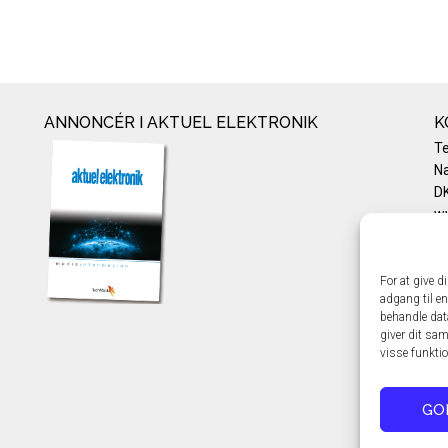
ANNONCÉR I AKTUEL ELEKTRONIK
K
T
Na
DK
w
Te
E-
Pr
For at give d
adgang til en
Co
behandle dat
giver dit sam
visse funkti
GO