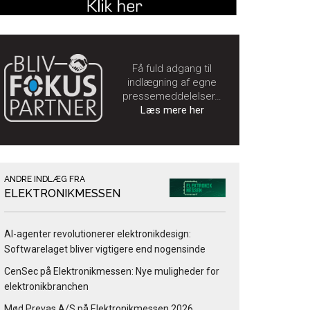
Få fuld adgang til
indlægning af egne
pressemeddelelser…
Læs mere her
ANDRE INDLÆG FRA
ELEKTRONIKMESSEN
AI-agenter revolutionerer elektronikdesign:
Softwarelaget bliver vigtigere end nogensinde
CenSec på Elektronikmessen: Nye muligheder for
elektronikbranchen
Mød Prevas A/S på Elektronikmessen 2026