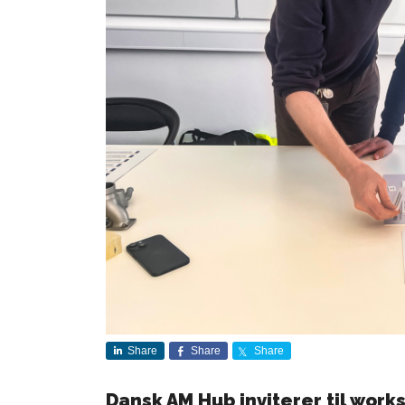
Share
Share
Share
Dansk AM Hub inviterer til wor