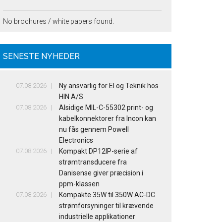
No brochures / white papers found.
SENESTE NYHEDER
07.08.2026
Ny ansvarlig for El og Teknik hos
HIN A/S
07.08.2026
Alsidige MIL-C-55302 print- og
kabelkonnektorer fra Incon kan
nu fås gennem Powell
Electronics
07.08.2026
Kompakt DP12IP-serie af
strømtransducere fra
Danisense giver præcision i
ppm-klassen
07.08.2026
Kompakte 35W til 350W AC-DC
strømforsyninger til krævende
industrielle applikationer