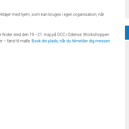
ærktøjer med hjem, som kan bruges i egen organisation, når
r finder sted den 19.–21. maj på OCC i Odense. Workshoppen
 – først til mølle.
Book din plads, når du tilmelder dig messen.