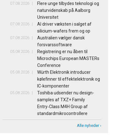
07.08.2026
Flere unge tilbydes teknologi og
naturvidenskab på Aalborg
Universitet
07.08.2026
AI driver væksten i salget af
silicium-wafers frem og op
07.08.2026
Australien vælger dansk
forsvarssoftware
05.08.2026
Registrering er nu åben til
Microchips European MASTERs
Conference
05.08.2026
Würth Elektronik introducer
kølefinner til effektelektronik og
IC-komponenter
05.08.2026
Toshiba udsender nu design-
samples af TXZ+ Family
Entry‑Class M4H Group af
standardmikrocontrollere
Alle nyheder ›