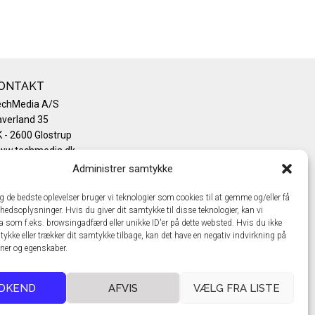
ONTAKT
echMedia A/S
verland 35
 - 2600 Glostrup
ww.techmedia.dk
lefon: +45 43 24 26 28
Administrer samtykke
mail:
info@techmedia.dk
ivatlivspolitik
ig de bedste oplevelser bruger vi teknologier som cookies til at gemme og/eller få
hedsoplysninger. Hvis du giver dit samtykke til disse teknologier, kan vi
okiepolitik
a som f.eks. browsingadfærd eller unikke ID'er på dette websted. Hvis du ikke
tykke eller trækker dit samtykke tilbage, kan det have en negativ indvirkning på
oner og egenskaber.
DKEND
AFVIS
VÆLG FRA LISTE