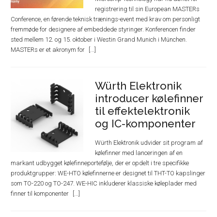
registrering til sin European MASTERs
Conference, en førende teknisk trænings-event med krav om personligt
fremmøde for designere af embeddede styringer. Konferencen finder
sted mellem 12. og 15. oktober i Westin Grand Munich i München.
MASTERs er et akronym for
Würth Elektronik
introducer kølefinner
til effektelektronik
og IC-komponenter
Würth Elektronik udvider sit program af
kølefinner med lanceringen af en
markant udbygget kølefinneportefølje, der er opdelt i tre specifikke
produktgrupper: WE-HTO kølefinnerne er designet til THT-TO kapslinger
som TO-220 og TO-247. WE-HIC inkluderer klassiske køleplader med
finner til komponenter