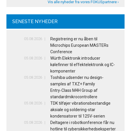
Vis alle nyheder fra vores FOKUSpartnere ›
SENESTE NYHEDER
05.08.2026
Registrering er nu åben til
Microchips European MASTERs
Conference
05.08.2026
Würth Elektronik introducer
kølefinner til effektelektronik og IC-
komponenter
05.08.2026
Toshiba udsender nu design-
samples af TXZ+ Family
Entry‑Class M4H Group af
standardmikrocontrollere
05.08.2026
TDK tilføjer vibrationsbestandige
aksiale og soldering-star
kondensatorer til 125V-serien
05.08.2026
Deltagere i robotkonference får nu
hotline til cybersikkerhedseksperter