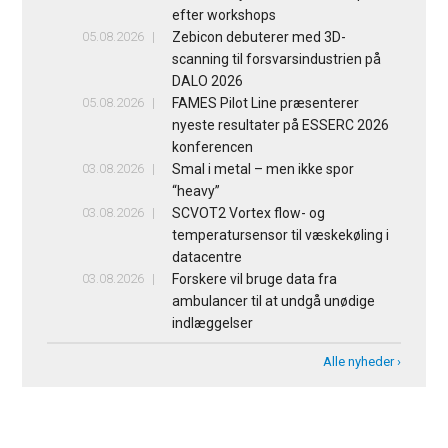
efter workshops
05.08.2026
Zebicon debuterer med 3D-
scanning til forsvarsindustrien på
DALO 2026
05.08.2026
FAMES Pilot Line præsenterer
nyeste resultater på ESSERC 2026
konferencen
03.08.2026
Smal i metal – men ikke spor
“heavy”
03.08.2026
SCVOT2 Vortex flow- og
temperatursensor til væskekøling i
datacentre
03.08.2026
Forskere vil bruge data fra
ambulancer til at undgå unødige
indlæggelser
Alle nyheder ›