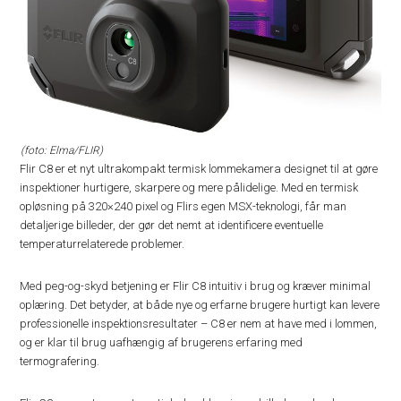
(foto: Elma/FLIR)
Flir C8 er et nyt ultrakompakt termisk lommekamera designet til at gøre
inspektioner hurtigere, skarpere og mere pålidelige. Med en termisk
opløsning på 320×240 pixel og Flirs egen MSX-teknologi, får man
detaljerige billeder, der gør det nemt at identificere eventuelle
temperaturrelaterede problemer.
Med peg-og-skyd betjening er Flir C8 intuitiv i brug og kræver minimal
oplæring. Det betyder, at både nye og erfarne brugere hurtigt kan levere
professionelle inspektionsresultater – C8 er nem at have med i lommen,
og er klar til brug uafhængig af brugerens erfaring med
termografering.