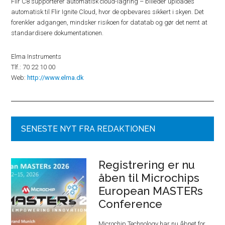
Flir C8 supporterer automatisk cloud-lagring – billeder uploades
automatisk til Flir Ignite Cloud, hvor de opbevares sikkert i skyen. Det
forenkler adgangen, mindsker risikoen for datatab og gør det nemt at
standardisere dokumentationen.
Elma Instruments
Tlf.: 70 22 10 00
Web:
http://www.elma.dk
SENESTE NYT FRA REDAKTIONEN
Registrering er nu
åben til Microchips
European MASTERs
Conference
Microchip Technology har nu åbnet for