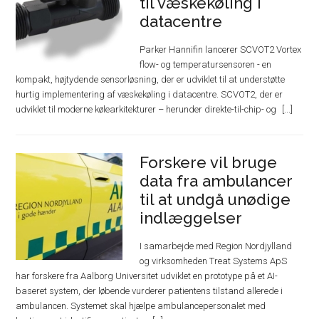
til væskekøling i
datacentre
Parker Hannifin lancerer SCVOT2 Vortex
flow- og temperatursensoren - en
kompakt, højtydende sensorløsning, der er udviklet til at understøtte
hurtig implementering af væskekøling i datacentre. SCVOT2, der er
udviklet til moderne kølearkitekturer – herunder direkte-til-chip- og
Forskere vil bruge
data fra ambulancer
til at undgå unødige
indlæggelser
I samarbejde med Region Nordjylland
og virksomheden Treat Systems ApS
har forskere fra Aalborg Universitet udviklet en prototype på et AI-
baseret system, der løbende vurderer patientens tilstand allerede i
ambulancen. Systemet skal hjælpe ambulancepersonalet med