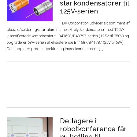
star kondensatorer til
125V-serien
TDK Corporation udvider sit sortiment af
aksiale/soldering-star aluminiumelektrolytkondensatorer med 125V-
klassificerede komponenter til B43693/B43793-serien (125V til 250V) og
opgraderer 63V-serien af ​​eksisterende B41687/B41787 (25V til 63V).
Det supplerer produktspektret og imødekommer den
Deltagere i
robotkonference får
nu hotline til