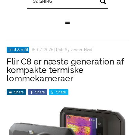
Test & mål
06. 02. 2026
|
Rolf Sylvester-Hvid
Flir C8 er næste generation af
kompakte termiske
lommekameraer
Share
Share
Share