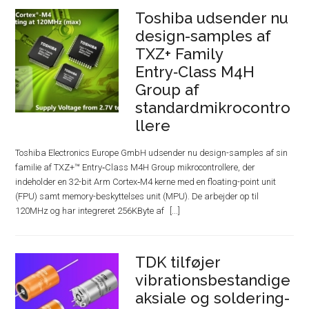
Toshiba udsender nu
design-samples af
TXZ+ Family
Entry‑Class M4H
Group af
standardmikrocontro
llere
Toshiba Electronics Europe GmbH udsender nu design-samples af sin
familie af TXZ+™ Entry‑Class M4H Group mikrocontrollere, der
indeholder en 32-bit Arm Cortex‑M4 kerne med en floating-point unit
(FPU) samt memory-beskyttelses unit (MPU). De arbejder op til
120MHz og har integreret 256KByte af
TDK tilføjer
vibrationsbestandige
aksiale og soldering-