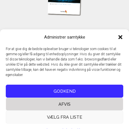
KONTAKT
Administrer samtykke
TechMedia A/S
Naverland 35
For at give dig de bedste oplevelser bruger vi teknologier som cookies til at
DK - 2600 Glostrup
gemme og/eller få adgang til enhedsoplysninger. Hvis du giver dit samtykke
www.techmedia.dk
til disse teknologier, kan vi behandle data som f.eks. browsingadfærd eller
Telefon: +45 43 24 26 28
unikke ID'er på dette websted. Hvis du ikke giver dit samtykke eller trækker dit
samtykke tilbage, kan det have en negativ indvirkning på visse funktioner og
E-mail:
info@techmedia.dk
egenskaber.
Privatlivspolitik
Cookiepolitik
GODKEND
AFVIS
VÆLG FRA LISTE