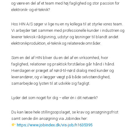
og være en del af et team med høj faglighed og stor passion for
elektronik- og el-teknik?
Hos HIN A/S søger vi lige nu en ny kollega til at styrke vores team.
Vi arbejder tæt sammen med professionelle kunder i industrien og
leverer teknisk rådgivning, udstyr og løsninger til blandt andet
elektronikproduktion, el-teknik og relaterede områder.
Som en del af HIN bliver du en del af en virksomhed, hvor
faglighed, relationer og praktisk forståelse går hånd i hånd.
Hverdagen er præget af nørd-til-nørd dialog med kunder og
leverandører, og vi lægger vægt på både selvstændighed,
samarbejde og lysten til at udvikle sig fagligt.
Lyder det som noget for dig – eller én i dit netværk?
Du kan læse hele stillingsopslaget, se krav og ansøgningsfrist
samt sende din ansøgning via Jobindex her:
https://www.jobindex.dk/vis-job/h1635395