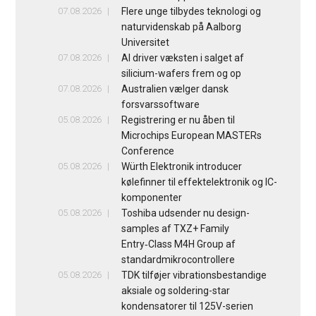
07.08.2026
Flere unge tilbydes teknologi og
naturvidenskab på Aalborg
Universitet
07.08.2026
AI driver væksten i salget af
silicium-wafers frem og op
07.08.2026
Australien vælger dansk
forsvarssoftware
05.08.2026
Registrering er nu åben til
Microchips European MASTERs
Conference
05.08.2026
Würth Elektronik introducer
kølefinner til effektelektronik og IC-
komponenter
05.08.2026
Toshiba udsender nu design-
samples af TXZ+ Family
Entry‑Class M4H Group af
standardmikrocontrollere
05.08.2026
TDK tilføjer vibrationsbestandige
aksiale og soldering-star
kondensatorer til 125V-serien