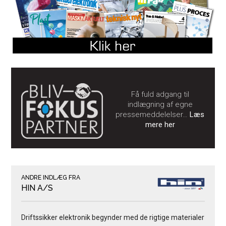
Få fuld adgang til
indlægning af egne
pressemeddelelser…
Læs
mere her
ANDRE INDLÆG FRA
HIN A/S
Driftssikker elektronik begynder med de rigtige materialer