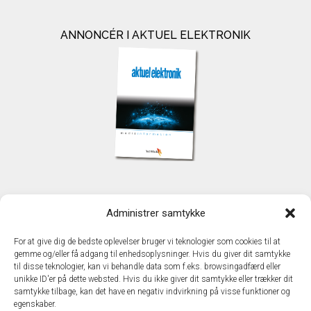
ANNONCÉR I AKTUEL ELEKTRONIK
KONTAKT
Administrer samtykke
TechMedia A/S
Naverland 35
For at give dig de bedste oplevelser bruger vi teknologier som cookies til at
DK - 2600 Glostrup
gemme og/eller få adgang til enhedsoplysninger. Hvis du giver dit samtykke
www.techmedia.dk
til disse teknologier, kan vi behandle data som f.eks. browsingadfærd eller
Telefon: +45 43 24 26 28
unikke ID'er på dette websted. Hvis du ikke giver dit samtykke eller trækker dit
samtykke tilbage, kan det have en negativ indvirkning på visse funktioner og
E-mail:
info@techmedia.dk
egenskaber.
Privatlivspolitik