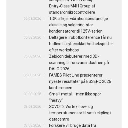
Entry‑Class M4H Group af
standardmikrocontrollere
05.08.2026
TDK tilføjer vibrationsbestandige
aksiale og soldering-star
kondensatorer til 125V-serien
05.08.2026
Deltagere i robotkonference får nu
hotline til cybersikkerhedseksperter
efter workshops
05.08.2026
Zebicon debuterer med 3D-
scanning til forsvarsindustrien på
DALO 2026
05.08.2026
FAMES Pilot Line præsenterer
nyeste resultater på ESSERC 2026
konferencen
03.08.2026
Smal i metal – men ikke spor
“heavy”
03.08.2026
SCVOT2 Vortex flow- og
temperatursensor til væskekøling i
datacentre
03.08.2026
Forskere vil bruge data fra