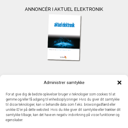
ANNONCÉR I AKTUEL ELEKTRONIK
KONTAKT
Administrer samtykke
TechMedia A/S
Naverland 35
For at give dig de bedste oplevelser bruger vi teknologier som cookies til at
DK - 2600 Glostrup
gemme og/eller få adgang til enhedsoplysninger. Hvis du giver dit samtykke
www.techmedia.dk
til disse teknologier, kan vi behandle data som f.eks. browsingadfærd eller
Telefon: +45 43 24 26 28
unikke ID'er på dette websted. Hvis du ikke giver dit samtykke eller trækker dit
samtykke tilbage, kan det have en negativ indvirkning på visse funktioner og
E-mail:
info@techmedia.dk
egenskaber.
Privatlivspolitik