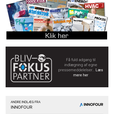
Få fuld adgang til
indlægning af egne
pressemeddelelser…
Læs
mere her
ANDRE INDLÆG FRA
INNOFOUR