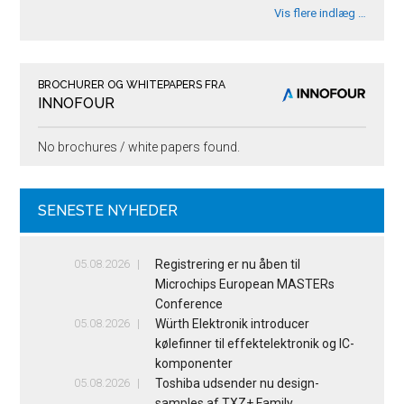
Vis flere indlæg …
BROCHURER OG WHITEPAPERS FRA
INNOFOUR
No brochures / white papers found.
SENESTE NYHEDER
05.08.2026
Registrering er nu åben til
Microchips European MASTERs
Conference
05.08.2026
Würth Elektronik introducer
kølefinner til effektelektronik og IC-
komponenter
05.08.2026
Toshiba udsender nu design-
samples af TXZ+ Family