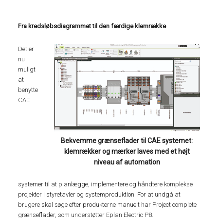
Fra kredsløbsdiagrammet til den færdige klemrække
Det er
nu
muligt
at
benytte
CAE
Bekvemme grænseflader til CAE systemet:
klemrækker og mærker laves med et højt
niveau af automation
systemer til at planlægge, implementere og håndtere komplekse
projekter i styretavler og systemproduktion. For at undgå at
brugere skal søge efter produkterne manuelt har Project complete
grænseflader, som understøtter Eplan Electric P8.