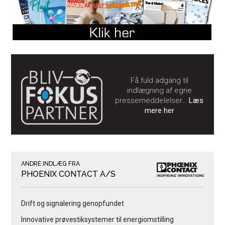
Få fuld adgang til
indlægning af egne
pressemeddelelser…
Læs
mere her
ANDRE INDLÆG FRA
PHOENIX CONTACT A/S
Drift og signalering genopfundet
Innovative prøvestiksystemer til energiomstilling