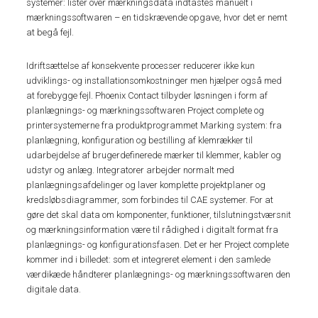
systemer: lister over mærkningsdata indtastes manuelt i
mærkningssoftwaren – en tidskrævende opgave, hvor det er nemt
at begå fejl.
Idriftsættelse af konsekvente processer reducerer ikke kun
udviklings- og installationsomkostninger men hjælper også med
at forebygge fejl. Phoenix Contact tilbyder løsningen i form af
planlægnings- og mærkningssoftwaren Project complete og
printersystemerne fra produktprogrammet Marking system: fra
planlægning, konfiguration og bestilling af klemrækker til
udarbejdelse af brugerdefinerede mærker til klemmer, kabler og
udstyr og anlæg. Integratorer arbejder normalt med
planlægningsafdelinger og laver komplette projektplaner og
kredsløbsdiagrammer, som forbindes til CAE systemer. For at
gøre det skal data om komponenter, funktioner, tilslutningstværsnit
og mærkningsinformation være til rådighed i digitalt format fra
planlægnings- og konfigurationsfasen. Det er her Project complete
kommer ind i billedet: som et integreret element i den samlede
værdikæde håndterer planlægnings- og mærkningssoftwaren den
digitale data.