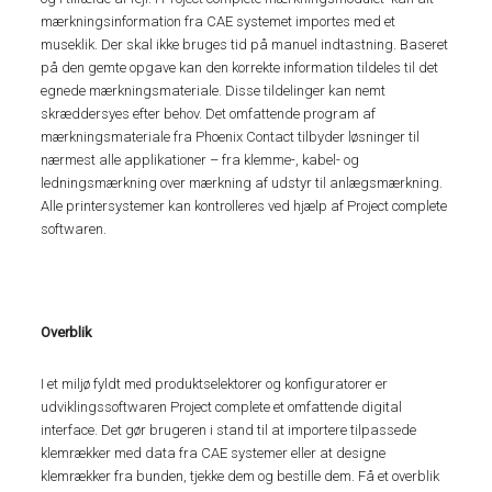
mærkningsinformation fra CAE systemet importes med et
museklik. Der skal ikke bruges tid på manuel indtastning. Baseret
på den gemte opgave kan den korrekte information tildeles til det
egnede mærkningsmateriale. Disse tildelinger kan nemt
skræddersyes efter behov. Det omfattende program af
mærkningsmateriale fra Phoenix Contact tilbyder løsninger til
nærmest alle applikationer – fra klemme-, kabel- og
ledningsmærkning over mærkning af udstyr til anlægsmærkning.
Alle printersystemer kan kontrolleres ved hjælp af Project complete
softwaren.
Overblik
I et miljø fyldt med produktselektorer og konfiguratorer er
udviklingssoftwaren Project complete et omfattende digital
interface. Det gør brugeren i stand til at importere tilpassede
klemrækker med data fra CAE systemer eller at designe
klemrækker fra bunden, tjekke dem og bestille dem. Få et overblik