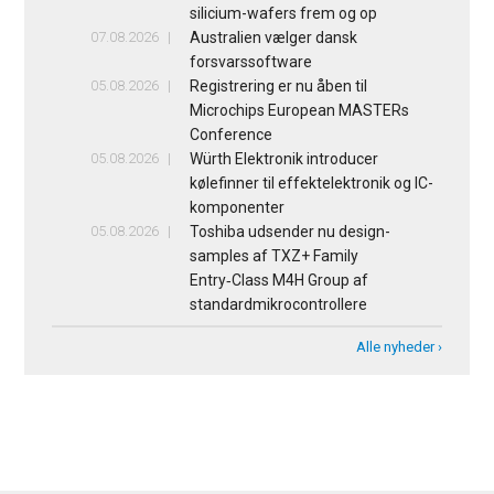
silicium-wafers frem og op
07.08.2026
Australien vælger dansk
forsvarssoftware
05.08.2026
Registrering er nu åben til
Microchips European MASTERs
Conference
05.08.2026
Würth Elektronik introducer
kølefinner til effektelektronik og IC-
komponenter
05.08.2026
Toshiba udsender nu design-
samples af TXZ+ Family
Entry‑Class M4H Group af
standardmikrocontrollere
Alle nyheder ›