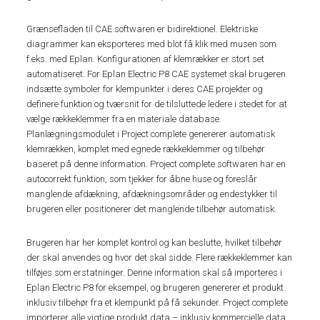
Grænsefladen til CAE softwaren er bidirektionel. Elektriske
diagrammer kan eksporteres med blot få klik med musen som
f.eks. med Eplan. Konfigurationen af klemrækker er stort set
automatiseret. For Eplan Electric P8 CAE systemet skal brugeren
indsætte symboler for klempunkter i deres CAE projekter og
definere funktion og tværsnit for de tilsluttede ledere i stedet for at
vælge rækkeklemmer fra en materiale database.
Planlægningsmodulet i Project complete genererer automatisk
klemrækken, komplet med egnede rækkeklemmer og tilbehør
baseret på denne information. Project complete softwaren har en
autocorrekt funktion, som tjekker for åbne huse og foreslår
manglende afdækning, afdækningsområder og endestykker til
brugeren eller positionerer det manglende tilbehør automatisk.
Brugeren har her komplet kontrol og kan beslutte, hvilket tilbehør
der skal anvendes og hvor det skal sidde. Flere rækkeklemmer kan
tilføjes som erstatninger. Denne information skal så importeres i
Eplan Electric P8 for eksempel, og brugeren genererer et produkt
inklusiv tilbehør fra et klempunkt på få sekunder. Project complete
importerer alle vigtige produkt data – inklusiv kommercielle data,