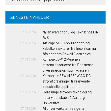
SENESTE NYHEDER
07.08.2026
Ny ansvarlig for El og Teknik hos HIN
A/S
07.08.2026
Alsidige MIL-C-55302 print- og
kabelkonnektorer fra Incon kan nu
fås gennem Powell Electronics
07.08.2026
Kompakt DP12IP-serie af
strømtransducere fra Danisense
giver præcision i ppm-klassen
07.08.2026
Kompakte 35W til 350W AC-DC
strømforsyninger til krævende
industrielle applikationer
07.08.2026
Flere unge tilbydes teknologi og
naturvidenskab på Aalborg
Universitet
07.08.2026
AI driver væksten i salget af