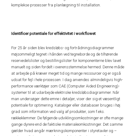
komplekse processer fra planlægning til installation.
Identificer potentiale for effektivitet i workflowet
For 25 år siden blev kredsløbs- og fortrådningsdiagrammer
møjsommeligt tegnet i hånden ved tegneborde og de tilhørende
reservedelslister og bestillingslister for komponenterne blev lavet
manuelt og siden fordelt i overensstemmelse hermed. Denne måde
at arbejde på kræver meget tid og mange ressourcer og er også
udsat for fejl i hele processen. I dag anvendes almindeligvis high-
performance værktøjer som CAE (Computer Aided Engineering)-
systemer til at udarbejde elektriske kredsløbsdiagrammer. Når
man undersøger dette emne i detaljer, viser der sig et væsentligt
potentiale for optimering. Kataloger eller databaser bruges i høj
grad som information ved valg af produkter, som f.eks.
rækkeklemmer. De følgende udviklingsomkostninger er ofte mange
gange dyrere end de faktiske materialeomkostninger. Det samme
gælder hvad angår mærkningskomponenter i styretavler og –