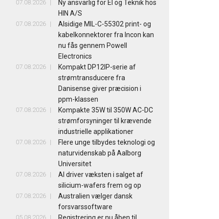
07.08.2026
Ny ansvarlig for El og Teknik hos
HIN A/S
07.08.2026
Alsidige MIL-C-55302 print- og
kabelkonnektorer fra Incon kan
nu fås gennem Powell
Electronics
07.08.2026
Kompakt DP12IP-serie af
strømtransducere fra
Danisense giver præcision i
ppm-klassen
07.08.2026
Kompakte 35W til 350W AC-DC
strømforsyninger til krævende
industrielle applikationer
07.08.2026
Flere unge tilbydes teknologi og
naturvidenskab på Aalborg
Universitet
07.08.2026
AI driver væksten i salget af
silicium-wafers frem og op
07.08.2026
Australien vælger dansk
forsvarssoftware
05.08.2026
Registrering er nu åben til