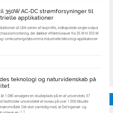
l 350W AC-DC strømforsyninger til
rielle applikationer
tionen af ​​LBA-serien af ​​lavprofils, indkapslede single-output
chassismontering, der dækker effektniveauer fra 35 W til 350 W.
brug i omkostningsfølsomme industrielle teknologi-applikationer
ydes teknologi og naturvidenskab på
itet
 i år 1.085 ansøgere en studieplads på en af universitets 37
fastholder universitetet et niveau på over 1.000 tilbudte
eniørområdet. Det sker samtidig med, at Det Ingeniør- og
et oplever en