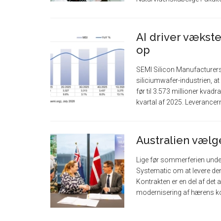
AI driver vækste
op
SEMI Silicon Manufacturers
siliciumwafer-industrien, at
før til 3.573 millioner kvad
kvartal af 2025. Leverancer
Australien vælg
Lige før sommerferien unde
Systematic om at levere de
Kontrakten er en del af det
modernisering af hærens k