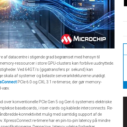
re af datacentre i stigende grad begrænset med hensyn til
memory-ressourcer i store GPU-clusters kan forblive uudnyttede.
stigheder. Ved 64GT/s (gigatransfers pr. sekund) kan
e skala af systemer og belaste serverarkitekturerne unødigt.
sConnect
PCIe 6.0 og CXL 3.1 re-timerse, der gør memory-
I-væv.
 ud over konventionelle PCIe Gen 5 og Gen 6 systemers elektriske
omplekse baseboards, i riser-cards og kablede interconnects. Re-
 båndbredde-konnektivitet mulig med samtidig support af de
v. XpressConnect re-timere har en pin‑to‑pin latency på mindre
0 specifikationerne. Denne low‑latency ydelse forbedrer