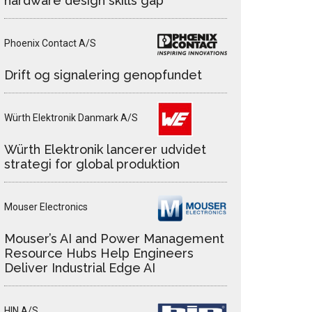
hardware design skills gap
Phoenix Contact A/S
Drift og signalering genopfundet
Würth Elektronik Danmark A/S
Würth Elektronik lancerer udvidet
strategi for global produktion
Mouser Electronics
Mouser’s AI and Power Management
Resource Hubs Help Engineers
Deliver Industrial Edge AI
HIN A/S