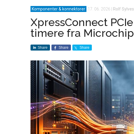
Komponenter & konnektorer
17. 06. 2026
|
Rolf Sylves
XpressConnect PCIe 
timere fra Microchip
Share
Share
Share