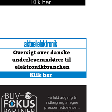
Få fuld adgang til
indlægning af egne
pressemeddelelser…