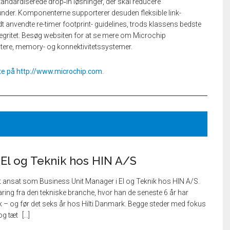
andardiserede drop‑in løsninger, der skal reducere
kunder. Komponenterne supporterer desuden fleksible link-
t anvendte re-timer footprint- guidelines, trods klassens bedste
egritet. Besøg websiten for at se mere om Microchip
tere, memory- og konnektivitetssystemer.
te på
http://www.microchip.com
.
 El og Teknik hos HIN A/S
t ansat som Business Unit Manager i El og Teknik hos HIN A/S.
ing fra den tekniske branche, hvor han de seneste 6 år har
 – og før det seks år hos Hilti Danmark. Begge steder med fokus
 og tæt