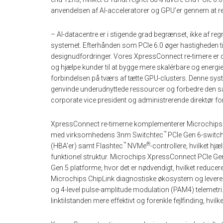
anvendelsen af AI-acceleratorer og GPU’er gennem at redu
– AI-datacentre er i stigende grad begrænset, ikke af regne
systemet. Efterhånden som PCIe 6.0 øger hastigheden til
designudfordringer. Vores XpressConnect re-timere er d
og hjælpe kunder til at bygge mere skalérbare og energi
forbindelsen på tværs af tætte GPU-clusters. Denne syst
genvinde underudnyttede ressourcer og forbedre den sam
corporate vice president og administrerende direktør f
XpressConnect re-timerne komplementerer Microchips da
™
med virksomhedens 3nm Switchtec
PCIe Gen 6-switch
™
®
(HBA’er) samt Flashtec
NVMe
-controllere, hvilket hjæ
funktionel struktur. Microchips XpressConnect PCIe Gen
Gen 5 platforme, hvor det er nødvendigt, hvilket reducer
Microchips ChipLink diagnostiske økosystem og levere e
og 4-level pulse-amplitude modulation (PAM4) telemetri
linktilstanden mere effektivt og forenkle fejlfinding, hvi