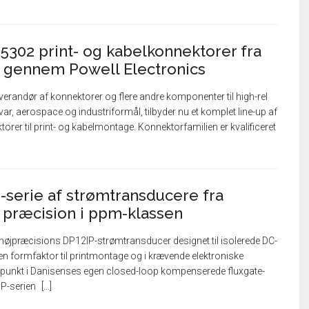
55302 print- og kabelkonnektorer fra
s gennem Powell Electronics
everandør af konnektorer og flere andre komponenter til high-rel
var, aerospace og industriformål, tilbyder nu et komplet line-up af
rer til print- og kabelmontage. Konnektorfamilien er kvalificeret
serie af strømtransducere fra
 præcision i ppm-klassen
 højpræcisions DP12IP-strømtransducer designet til isolerede DC-
 formfaktor til printmontage og i krævende elektroniske
spunkt i Danisenses egen closed-loop kompenserede fluxgate-
IP-serien