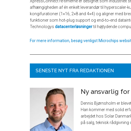
XpressConnect re-timerne er designet som industrielt st
afhængigheden af én enkelt leverandør til hyperscaler-
kongifurationer (1×16, 2×8 and 4×4) og aligner med bred
funktioner som hot‑plug support og end‑to‑end dataint
Technologys
datacenterløsninger
til højtydende compu
For mere information, besøg venligst Microchips websi
SENESTE NYT FRA REDAKTIONEN
Ny ansvarlig for
Dennis Bjørnsholm er bleve
Han kommer med solid erfar
arbejdet hos Solar Danmark
på salg, teknisk rådgivning