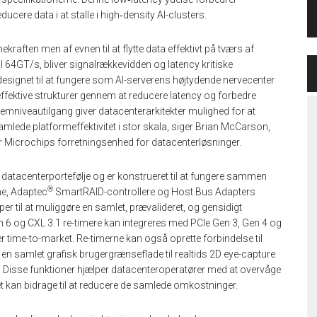
cere data i at stalle i high‑density AI-clusters.
kraften men af ​​evnen til at flytte data effektivt på tværs af
 64GT/s, bliver signalrækkevidden og latency kritiske
esignet til at fungere som AI-serverens højtydende nervecenter
effektive strukturer gennem at reducere latency og forbedre
emniveautilgang giver datacenterarkitekter mulighed for at
lede platformeffektivitet i stor skala, siger Brian McCarson,
or Microchips forretningsenhed for datacenterløsninger.
tacenterportefølje og er konstrueret til at fungere sammen
®
e, Adaptec
SmartRAID-controllere og Host Bus Adapters
lper til at muliggøre en samlet, prævalideret, og gensidigt
 6 og CXL 3.1 re-timere kan integreres med PCIe Gen 3, Gen 4 og
er time-to-market. Re-timerne kan også oprette forbindelse til
n samlet grafisk brugergrænseflade til realtids 2D eye-capture
. Disse funktioner hjælper datacenteroperatører med at overvåge
lket kan bidrage til at reducere de samlede omkostninger.