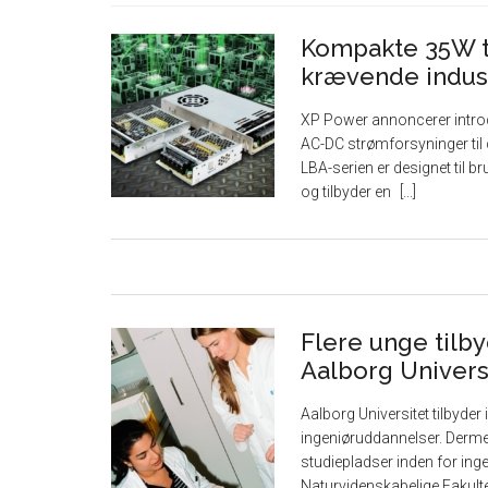
Kompakte 35W ti
krævende indust
XP Power annoncerer introduk
AC-DC strømforsyninger til 
LBA-serien er designet til 
og tilbyder en
Flere unge tilb
Aalborg Univers
Aalborg Universitet tilbyder
ingeniøruddannelser. Dermed 
studiepladser inden for ing
Naturvidenskabelige Fakult