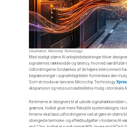
(illustration: Microchip Technology)
Med stadigt større AI-arbejdsbelastninger bliver designe
signalernes rækkevidde og latency, hvorved værdifulde 
Udfordringerne forstærkes af de højere interconnect-ha
begrænsninger i signalintegriteten formindske den mulig
Som et modsvar lancerer Microchip Technology
Xpres
ekspansion og ressourceadskillelse mulig i storskala A
Re-timerne er designere til at udvide signalrækkevidden
grænser, hvilket giver mere fleksible systemdesigns i k
timerne skal løse udfordringerne ved at gøre en større
strengeste termiske- og effektbudgetter i moderne AI-væ
end 12ns, hvilket er rundt regnet 80% lavere end PCIe 6.