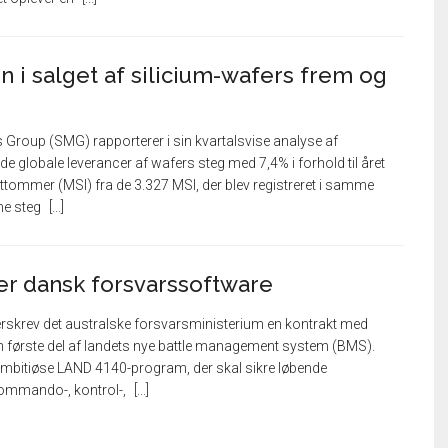
n i salget af silicium-wafers frem og
 Group (SMG) rapporterer i sin kvartalsvise analyse af
 de globale leverancer af wafers steg med 7,4% i forhold til året
rattommer (MSI) fra de 3.327 MSI, der blev registreret i samme
ne steg
er dansk forsvarssoftware
rskrev det australske forsvarsministerium en kontrakt med
n første del af landets nye battle management system (BMS).
 ambitiøse LAND 4140-program, der skal sikre løbende
ommando-, kontrol-,