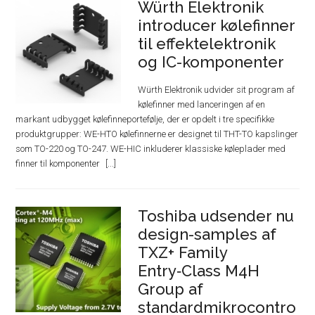
Würth Elektronik
introducer kølefinner
til effektelektronik
og IC-komponenter
Würth Elektronik udvider sit program af
kølefinner med lanceringen af en
markant udbygget kølefinneportefølje, der er opdelt i tre specifikke
produktgrupper: WE-HTO kølefinnerne er designet til THT-TO kapslinger
som TO-220 og TO-247. WE-HIC inkluderer klassiske køleplader med
finner til komponenter
Toshiba udsender nu
design-samples af
TXZ+ Family
Entry‑Class M4H
Group af
standardmikrocontro