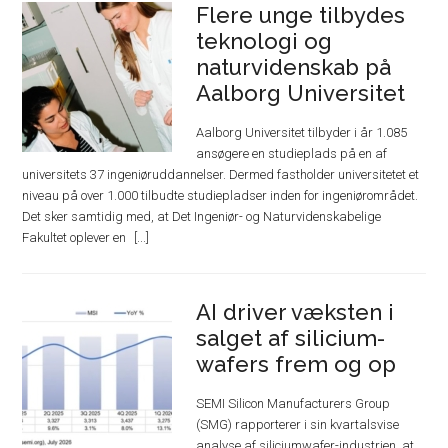
Flere unge tilbydes
teknologi og
naturvidenskab på
Aalborg Universitet
Aalborg Universitet tilbyder i år 1.085
ansøgere en studieplads på en af
universitets 37 ingeniøruddannelser. Dermed fastholder universitetet et
niveau på over 1.000 tilbudte studiepladser inden for ingeniørområdet.
Det sker samtidig med, at Det Ingeniør- og Naturvidenskabelige
Fakultet oplever en
AI driver væksten i
salget af silicium-
wafers frem og op
SEMI Silicon Manufacturers Group
(SMG) rapporterer i sin kvartalsvise
analyse af siliciumwafer-industrien, at