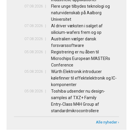
07.08.2026
Flere unge tilbydes teknologi og
naturvidenskab på Aalborg
Universitet
07.08.2026
AI driver væksten i salget af
silicium-wafers frem og op
07.08.2026
Australien vælger dansk
forsvarssoftware
05.08.2026
Registrering er nu åben til
Microchips European MASTERs
Conference
05.08.2026
Würth Elektronik introducer
kølefinner til effektelektronik og IC-
komponenter
05.08.2026
Toshiba udsender nu design-
samples af TXZ+ Family
Entry‑Class M4H Group af
standardmikrocontrollere
Alle nyheder ›