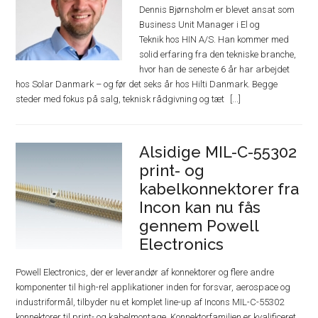
Dennis Bjørnsholm er blevet ansat som
Business Unit Manager i El og
Teknik hos HIN A/S. Han kommer med
solid erfaring fra den tekniske branche,
hvor han de seneste 6 år har arbejdet
hos Solar Danmark – og før det seks år hos Hilti Danmark. Begge
steder med fokus på salg, teknisk rådgivning og tæt
Alsidige MIL-C-55302
print- og
kabelkonnektorer fra
Incon kan nu fås
gennem Powell
Electronics
Powell Electronics, der er leverandør af konnektorer og flere andre
komponenter til high-rel applikationer inden for forsvar, aerospace og
industriformål, tilbyder nu et komplet line-up af Incons MIL-C-55302
konnektorer til print- og kabelmontage. Konnektorfamilien er kvalificeret