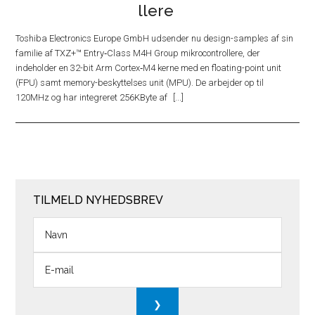
llere
Toshiba Electronics Europe GmbH udsender nu design-samples af sin
familie af TXZ+™ Entry‑Class M4H Group mikrocontrollere, der
indeholder en 32-bit Arm Cortex‑M4 kerne med en floating-point unit
(FPU) samt memory-beskyttelses unit (MPU). De arbejder op til
120MHz og har integreret 256KByte af
TILMELD NYHEDSBREV