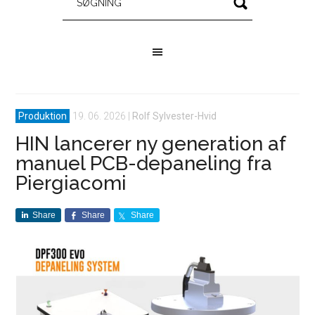
Produktion
19. 06. 2026
|
Rolf Sylvester-Hvid
HIN lancerer ny generation af
manuel PCB-depaneling fra
Piergiacomi
Share
Share
Share