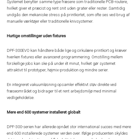
Systemet benytter samme type fræsere som traditionelle PCB-routere,
hvilket giver et præcist og rent snit uden grater eller rester. Samtidig
undgås den mekaniske stress på printkortet, som ofte ses ved brug af
manuelle værktøjer eller traditionelle knivsystemer.
Hurtige omstillinger uden fixtures
DPF-300EVO kan håndtere både lige og cirkulære printkort og kræver
hverken fixtures eller avanceret programmering. Omstilling mellem
forskellige jobs kan ske på under ét minut, hvilket gør systemet
attraktivt til prototyper, højmix-produktion og mindre serier.
En integreret vakuumløsning opsamler effektivt støv direkte ved
fræseområdet og bidrager til et rent arbejdsmiljø med minimal
vedligeholdelse.
Mere end 600 systemer installeret globalt
DPF-300-serien har allerede opnået stor international succes med mere
end 600 installerede systemer verden over. Ifølge producenten skyldes