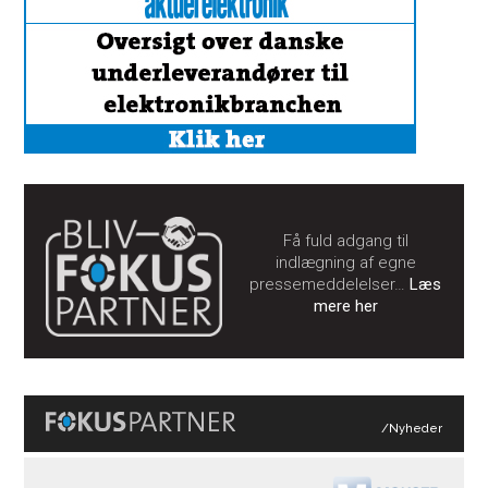
Få fuld adgang til
indlægning af egne
pressemeddelelser…
Læs
mere her
/Nyheder