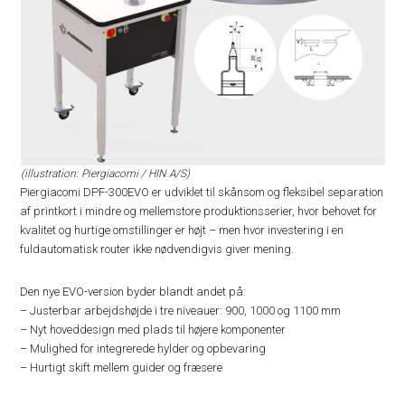
(illustration: Piergiacomi / HIN A/S)
Piergiacomi DPF-300EVO er udviklet til skånsom og fleksibel separation
af printkort i mindre og mellemstore produktionsserier, hvor behovet for
kvalitet og hurtige omstillinger er højt – men hvor investering i en
fuldautomatisk router ikke nødvendigvis giver mening.
Den nye EVO-version byder blandt andet på:
– Justerbar arbejdshøjde i tre niveauer: 900, 1000 og 1100 mm
– Nyt hoveddesign med plads til højere komponenter
– Mulighed for integrerede hylder og opbevaring
– Hurtigt skift mellem guider og fræsere