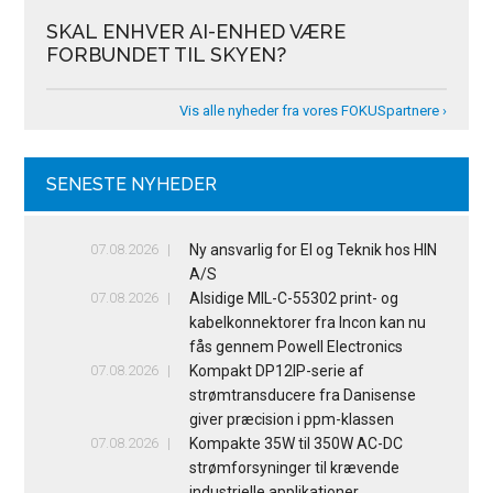
SKAL ENHVER AI-ENHED VÆRE
FORBUNDET TIL SKYEN?
Vis alle nyheder fra vores FOKUSpartnere ›
SENESTE NYHEDER
07.08.2026
Ny ansvarlig for El og Teknik hos HIN
A/S
07.08.2026
Alsidige MIL-C-55302 print- og
kabelkonnektorer fra Incon kan nu
fås gennem Powell Electronics
07.08.2026
Kompakt DP12IP-serie af
strømtransducere fra Danisense
giver præcision i ppm-klassen
07.08.2026
Kompakte 35W til 350W AC-DC
strømforsyninger til krævende
industrielle applikationer