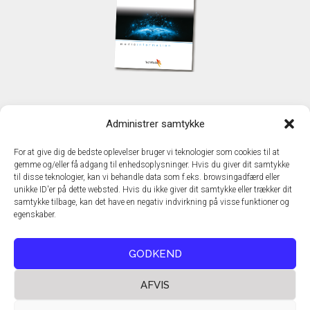
KONTAKT
Administrer samtykke
TechMedia A/S
Naverland 35
For at give dig de bedste oplevelser bruger vi teknologier som cookies til at
DK - 2600 Glostrup
gemme og/eller få adgang til enhedsoplysninger. Hvis du giver dit samtykke
www.techmedia.dk
til disse teknologier, kan vi behandle data som f.eks. browsingadfærd eller
Telefon: +45 43 24 26 28
unikke ID'er på dette websted. Hvis du ikke giver dit samtykke eller trækker dit
samtykke tilbage, kan det have en negativ indvirkning på visse funktioner og
E-mail:
info@techmedia.dk
egenskaber.
Privatlivspolitik
Cookiepolitik
GODKEND
AFVIS