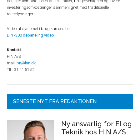
det især kombinationen af fleksibilitet, brugervenlighed og lavere
investeringsomkostninger sammenlignet med traditionelle
routerløsninger.
Video af systemet i brug kan ses her:
DPF-300 depaneling video
Kontakt:
HIN A/S
mail:
bn@hin.dk
Tlf.: 31 41 51 52
SENESTE NYT FRA REDAKTIONEN
Ny ansvarlig for El og
Teknik hos HIN A/S