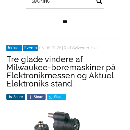
Aktuelt
Events
05. 06. 2026
|
Rolf Sylvester-Hvid
Tre glade vindere af
Milwaukee-boremaskiner på
Elektronikmessen og Aktuel
Elektroniks stand
Share
Share
Share