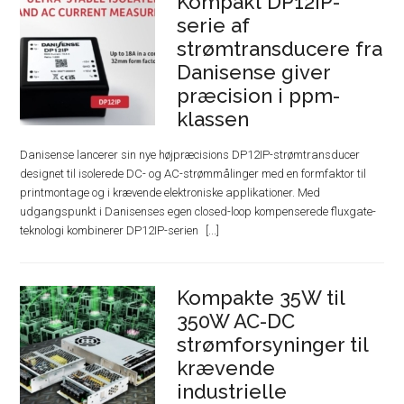
Kompakt DP12IP-
serie af
strømtransducere fra
Danisense giver
præcision i ppm-
klassen
Danisense lancerer sin nye højpræcisions DP12IP-strømtransducer
designet til isolerede DC- og AC-strømmålinger med en formfaktor til
printmontage og i krævende elektroniske applikationer. Med
udgangspunkt i Danisenses egen closed-loop kompenserede fluxgate-
teknologi kombinerer DP12IP-serien
Kompakte 35W til
350W AC-DC
strømforsyninger til
krævende
industrielle