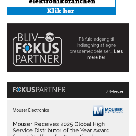
Få fuld adgang til
indlægning af egne
pressemeddelelser…
Læs
mere her
/Nyheder
Mouser Electronics
Mouser Receives 2025 Global High
Service Distributor of the Year Award