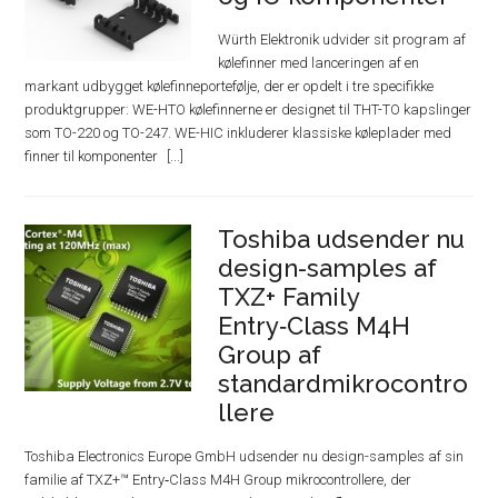
Würth Elektronik udvider sit program af
kølefinner med lanceringen af en
markant udbygget kølefinneportefølje, der er opdelt i tre specifikke
produktgrupper: WE-HTO kølefinnerne er designet til THT-TO kapslinger
som TO-220 og TO-247. WE-HIC inkluderer klassiske køleplader med
finner til komponenter
Toshiba udsender nu
design-samples af
TXZ+ Family
Entry‑Class M4H
Group af
standardmikrocontro
llere
Toshiba Electronics Europe GmbH udsender nu design-samples af sin
familie af TXZ+™ Entry‑Class M4H Group mikrocontrollere, der