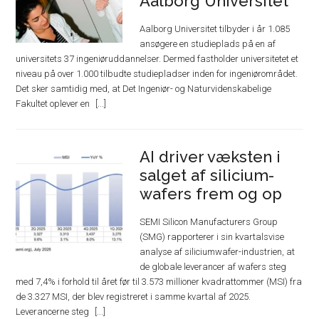
Aalborg Universitet
Aalborg Universitet tilbyder i år 1.085
ansøgere en studieplads på en af
universitets 37 ingeniøruddannelser. Dermed fastholder universitetet et
niveau på over 1.000 tilbudte studiepladser inden for ingeniørområdet.
Det sker samtidig med, at Det Ingeniør- og Naturvidenskabelige
Fakultet oplever en
AI driver væksten i
salget af silicium-
wafers frem og op
SEMI Silicon Manufacturers Group
(SMG) rapporterer i sin kvartalsvise
analyse af siliciumwafer-industrien, at
de globale leverancer af wafers steg
med 7,4% i forhold til året før til 3.573 millioner kvadrattommer (MSI) fra
de 3.327 MSI, der blev registreret i samme kvartal af 2025.
Leverancerne steg