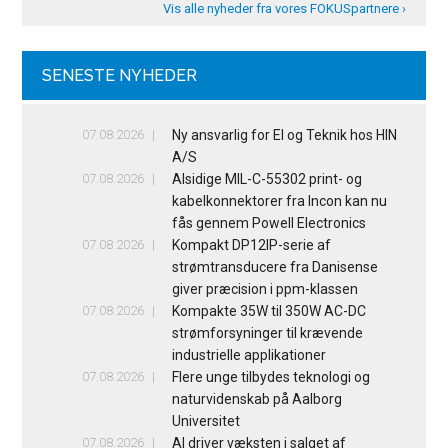
Vis alle nyheder fra vores FOKUSpartnere ›
SENESTE NYHEDER
07.08.2026
Ny ansvarlig for El og Teknik hos HIN
A/S
07.08.2026
Alsidige MIL-C-55302 print- og
kabelkonnektorer fra Incon kan nu
fås gennem Powell Electronics
07.08.2026
Kompakt DP12IP-serie af
strømtransducere fra Danisense
giver præcision i ppm-klassen
07.08.2026
Kompakte 35W til 350W AC-DC
strømforsyninger til krævende
industrielle applikationer
07.08.2026
Flere unge tilbydes teknologi og
naturvidenskab på Aalborg
Universitet
07.08.2026
AI driver væksten i salget af