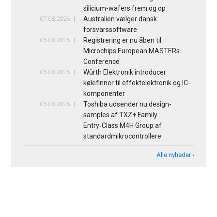
silicium-wafers frem og op
07.08.2026
Australien vælger dansk
forsvarssoftware
05.08.2026
Registrering er nu åben til
Microchips European MASTERs
Conference
05.08.2026
Würth Elektronik introducer
kølefinner til effektelektronik og IC-
komponenter
05.08.2026
Toshiba udsender nu design-
samples af TXZ+ Family
Entry‑Class M4H Group af
standardmikrocontrollere
Alle nyheder ›