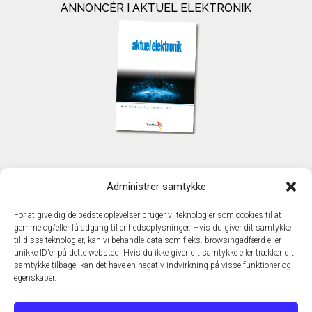
ANNONCÉR I AKTUEL ELEKTRONIK
KONTAKT
Administrer samtykke
TechMedia A/S
Naverland 35
For at give dig de bedste oplevelser bruger vi teknologier som cookies til at
DK - 2600 Glostrup
gemme og/eller få adgang til enhedsoplysninger. Hvis du giver dit samtykke
www.techmedia.dk
til disse teknologier, kan vi behandle data som f.eks. browsingadfærd eller
Telefon: +45 43 24 26 28
unikke ID'er på dette websted. Hvis du ikke giver dit samtykke eller trækker dit
samtykke tilbage, kan det have en negativ indvirkning på visse funktioner og
E-mail:
info@techmedia.dk
egenskaber.
Privatlivspolitik
Cookiepolitik