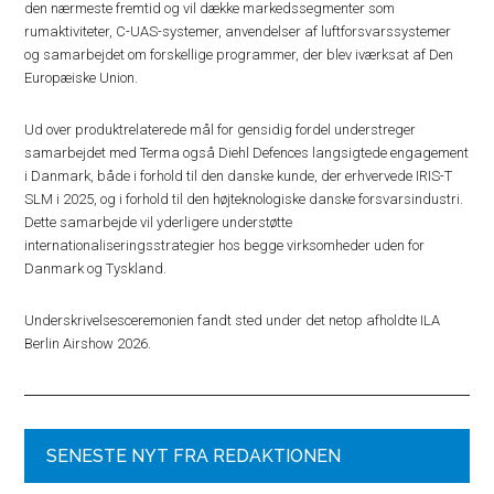
den nærmeste fremtid og vil dække markedssegmenter som
rumaktiviteter, C-UAS-systemer, anvendelser af luftforsvarssystemer
og samarbejdet om forskellige programmer, der blev iværksat af Den
Europæiske Union.
Ud over produktrelaterede mål for gensidig fordel understreger
samarbejdet med Terma også Diehl Defences langsigtede engagement
i Danmark, både i forhold til den danske kunde, der erhvervede IRIS-T
SLM i 2025, og i forhold til den højteknologiske danske forsvarsindustri.
Dette samarbejde vil yderligere understøtte
internationaliseringsstrategier hos begge virksomheder uden for
Danmark og Tyskland.
Underskrivelsesceremonien fandt sted under det netop afholdte ILA
Berlin Airshow 2026.
SENESTE NYT FRA REDAKTIONEN