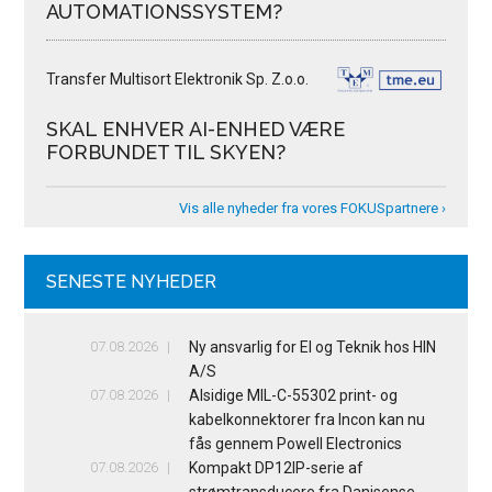
AUTOMATIONSSYSTEM?
Transfer Multisort Elektronik Sp. Z.o.o.
SKAL ENHVER AI-ENHED VÆRE
FORBUNDET TIL SKYEN?
Vis alle nyheder fra vores FOKUSpartnere ›
SENESTE NYHEDER
07.08.2026
Ny ansvarlig for El og Teknik hos HIN
A/S
07.08.2026
Alsidige MIL-C-55302 print- og
kabelkonnektorer fra Incon kan nu
fås gennem Powell Electronics
07.08.2026
Kompakt DP12IP-serie af
strømtransducere fra Danisense