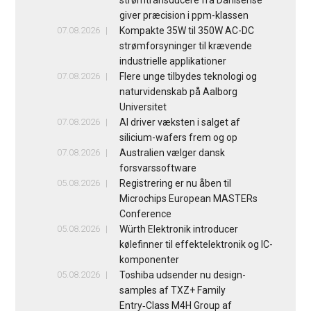
giver præcision i ppm-klassen
07.08.2026
Kompakte 35W til 350W AC-DC
strømforsyninger til krævende
industrielle applikationer
07.08.2026
Flere unge tilbydes teknologi og
naturvidenskab på Aalborg
Universitet
07.08.2026
AI driver væksten i salget af
silicium-wafers frem og op
07.08.2026
Australien vælger dansk
forsvarssoftware
05.08.2026
Registrering er nu åben til
Microchips European MASTERs
Conference
05.08.2026
Würth Elektronik introducer
kølefinner til effektelektronik og IC-
komponenter
05.08.2026
Toshiba udsender nu design-
samples af TXZ+ Family
Entry‑Class M4H Group af