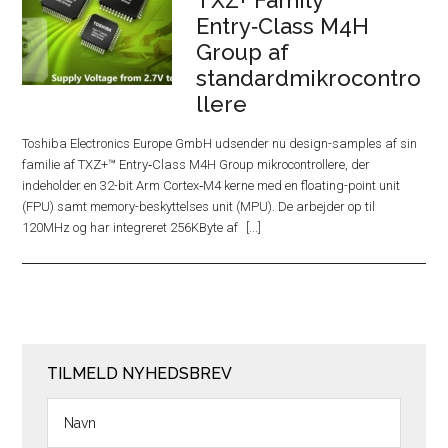
TXZ+ Family
Entry‑Class M4H
Group af
standardmikrocontro
llere
Toshiba Electronics Europe GmbH udsender nu design-samples af sin
familie af TXZ+™ Entry‑Class M4H Group mikrocontrollere, der
indeholder en 32-bit Arm Cortex‑M4 kerne med en floating-point unit
(FPU) samt memory-beskyttelses unit (MPU). De arbejder op til
120MHz og har integreret 256KByte af
TILMELD NYHEDSBREV