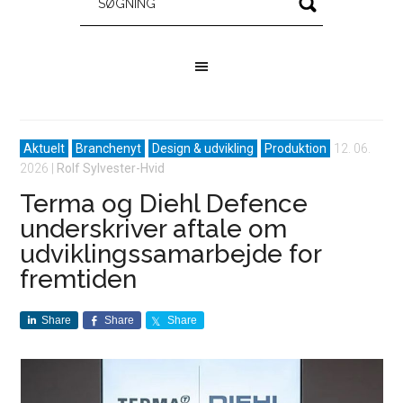
Aktuelt
Branchenyt
Design & udvikling
Produktion
12. 06.
2026
|
Rolf Sylvester-Hvid
Terma og Diehl Defence
underskriver aftale om
udviklingssamarbejde for
fremtiden
Share
Share
Share