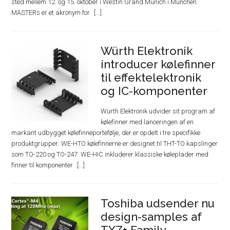
sted mellem 12. og 15. oktober i Westin Grand Munich i München.
MASTERs er et akronym for
Würth Elektronik
introducer kølefinner
til effektelektronik
og IC-komponenter
Würth Elektronik udvider sit program af
kølefinner med lanceringen af en
markant udbygget kølefinneportefølje, der er opdelt i tre specifikke
produktgrupper: WE-HTO kølefinnerne er designet til THT-TO kapslinger
som TO-220 og TO-247. WE-HIC inkluderer klassiske køleplader med
finner til komponenter
Toshiba udsender nu
design-samples af