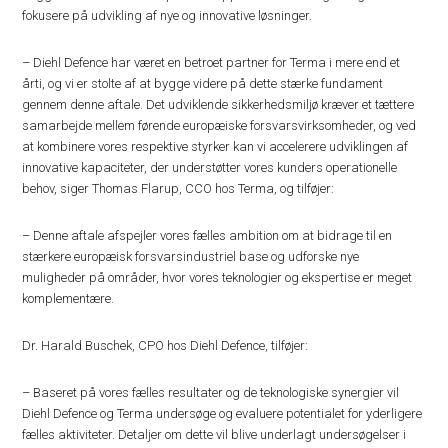
fokusere på udvikling af nye og innovative løsninger.
– Diehl Defence har været en betroet partner for Terma i mere end et
årti, og vi er stolte af at bygge videre på dette stærke fundament
gennem denne aftale. Det udviklende sikkerhedsmiljø kræver et tættere
samarbejde mellem førende europæiske forsvarsvirksomheder, og ved
at kombinere vores respektive styrker kan vi accelerere udviklingen af ​​
innovative kapaciteter, der understøtter vores kunders operationelle
behov, siger Thomas Flarup, CCO hos Terma, og tilføjer:
– Denne aftale afspejler vores fælles ambition om at bidrage til en
stærkere europæisk forsvarsindustriel base og udforske nye
muligheder på områder, hvor vores teknologier og ekspertise er meget
komplementære.
Dr. Harald Buschek, CPO hos Diehl Defence, tilføjer:
– Baseret på vores fælles resultater og de teknologiske synergier vil
Diehl Defence og Terma undersøge og evaluere potentialet for yderligere
fælles aktiviteter. Detaljer om dette vil blive underlagt undersøgelser i