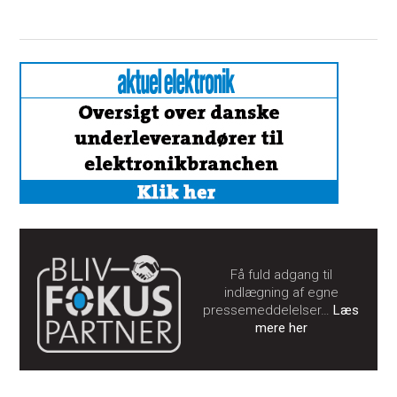
Få fuld adgang til
indlægning af egne
pressemeddelelser…
Læs
mere her