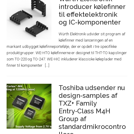
introducer kølefinner
til effektelektronik
og IC-komponenter
Würth Elektronik udvider sit program af
kølefinner med lanceringen af en
markant udbygget kølefinneportefølje, der er opdelt i tre specifikke
produktgrupper: WE-HTO kølefinnerne er designet til THT-TO kapslinger
som TO-220 og TO-247. WE-HIC inkluderer klassiske køleplader med
finner til komponenter
Toshiba udsender nu
design-samples af
TXZ+ Family
Entry‑Class M4H
Group af
standardmikrocontro