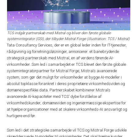
TCS indgår partnerskab med Mistral og bliver den første globale
systemintegrator (GSI), der tilbyder Mistral Forge (illustration: TCS / Mistral)
Tata Consultancy Services, der er en global leder inden for IT-tjenester,
rådgivning og forretningsløsninger, annoncerer et banebrydende
strategisk partnerskab med Mistral, en af verdens førende AI-
virksomheder. Som led i samarbejdet er TCS blevet den første globale
systemintegratorpartner for Mistral Forge, Mistrals avancerede
system, som gør det muligt for virksomheder at bygge AI-modeller i
absolut topklasse forankret i deres proprietære virksomhedsviden og
domænespecifikke data. Partnerskabet kombinerer Mistrals
avancerede AI-kapaciteter med TCS’ dybe forståelse af
virksomhedskunder, domæneviden og ingeniørmæssige ekspertise for
at hjælpe organisationer med at skalere virksomheds-AI ansvarligt og
hurtigere end før.
Som led i det strategiske samarbejde vil TCS og Mistral Forge udvikle
skræddersyede AI-modeller til virksomheder. Det skal hjælpe kunder