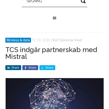
Wireless & data
15. 06. 2026
|
Rolf Sylvester-Hvid
TCS indgår partnerskab med
Mistral
Share
Share
Share