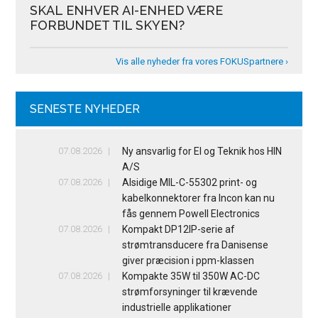
SKAL ENHVER AI-ENHED VÆRE
FORBUNDET TIL SKYEN?
Vis alle nyheder fra vores FOKUSpartnere ›
SENESTE NYHEDER
07.08.2026
Ny ansvarlig for El og Teknik hos HIN
A/S
07.08.2026
Alsidige MIL-C-55302 print- og
kabelkonnektorer fra Incon kan nu
fås gennem Powell Electronics
07.08.2026
Kompakt DP12IP-serie af
strømtransducere fra Danisense
giver præcision i ppm-klassen
07.08.2026
Kompakte 35W til 350W AC-DC
strømforsyninger til krævende
industrielle applikationer