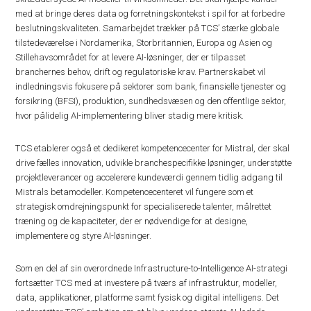
med at bringe deres data og forretningskontekst i spil for at forbedre
beslutningskvaliteten. Samarbejdet trækker på TCS’ stærke globale
tilstedeværelse i Nordamerika, Storbritannien, Europa og Asien og
Stillehavsområdet for at levere AI-løsninger, der er tilpasset
branchernes behov, drift og regulatoriske krav. Partnerskabet vil
indledningsvis fokusere på sektorer som bank, finansielle tjenester og
forsikring (BFSI), produktion, sundhedsvæsen og den offentlige sektor,
hvor pålidelig AI-implementering bliver stadig mere kritisk.
TCS etablerer også et dedikeret kompetencecenter for Mistral, der skal
drive fælles innovation, udvikle branchespecifikke løsninger, understøtte
projektleverancer og accelerere kundeværdi gennem tidlig adgang til
Mistrals betamodeller. Kompetencecenteret vil fungere som et
strategisk omdrejningspunkt for specialiserede talenter, målrettet
træning og de kapaciteter, der er nødvendige for at designe,
implementere og styre AI-løsninger.
Som en del af sin overordnede Infrastructure-to-Intelligence AI-strategi
fortsætter TCS med at investere på tværs af infrastruktur, modeller,
data, applikationer, platforme samt fysisk og digital intelligens. Det