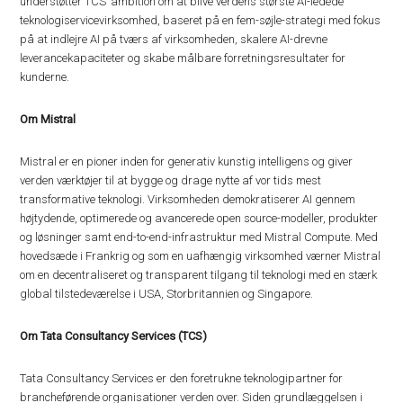
understøtter TCS’ ambition om at blive verdens største AI-ledede
teknologiservicevirksomhed, baseret på en fem-søjle-strategi med fokus
på at indlejre AI på tværs af virksomheden, skalere AI-drevne
leverancekapaciteter og skabe målbare forretningsresultater for
kunderne.
Om Mistral
Mistral er en pioner inden for generativ kunstig intelligens og giver
verden værktøjer til at bygge og drage nytte af vor tids mest
transformative teknologi. Virksomheden demokratiserer AI gennem
højtydende, optimerede og avancerede open source-modeller, produkter
og løsninger samt end-to-end-infrastruktur med Mistral Compute. Med
hovedsæde i Frankrig og som en uafhængig virksomhed værner Mistral
om en decentraliseret og transparent tilgang til teknologi med en stærk
global tilstedeværelse i USA, Storbritannien og Singapore.
Om Tata Consultancy Services (TCS)
Tata Consultancy Services er den foretrukne teknologipartner for
brancheførende organisationer verden over. Siden grundlæggelsen i