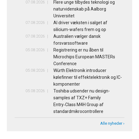
07.08.2026
Flere unge tilbydes teknologi og
naturvidenskab på Aalborg
Universitet
07.08.2026
AI driver væksten i salget af
silicium-wafers frem og op
07.08.2026
Australien vælger dansk
forsvarssoftware
05.08.2026
Registrering er nu åben til
Microchips European MASTERs
Conference
05.08.2026
Würth Elektronik introducer
kølefinner til effektelektronik og IC-
komponenter
05.08.2026
Toshiba udsender nu design-
samples af TXZ+ Family
Entry‑Class M4H Group af
standardmikrocontrollere
Alle nyheder ›