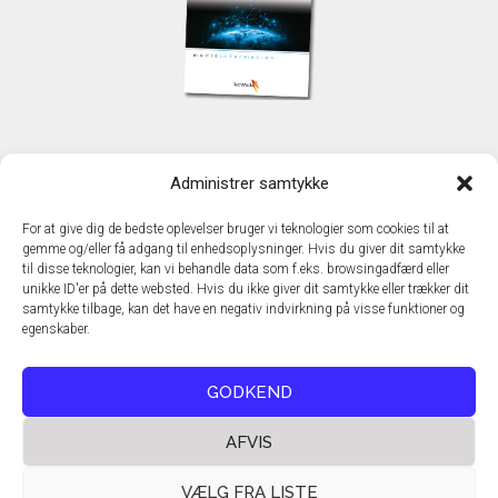
KONTAKT
Administrer samtykke
TechMedia A/S
Naverland 35
For at give dig de bedste oplevelser bruger vi teknologier som cookies til at
DK - 2600 Glostrup
gemme og/eller få adgang til enhedsoplysninger. Hvis du giver dit samtykke
www.techmedia.dk
til disse teknologier, kan vi behandle data som f.eks. browsingadfærd eller
Telefon: +45 43 24 26 28
unikke ID'er på dette websted. Hvis du ikke giver dit samtykke eller trækker dit
samtykke tilbage, kan det have en negativ indvirkning på visse funktioner og
E-mail:
info@techmedia.dk
egenskaber.
Privatlivspolitik
Cookiepolitik
GODKEND
AFVIS
VÆLG FRA LISTE