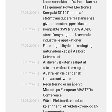
kabelkonnektorer fra Incon kan nu
fås gennem Powell Electronics
07.08.2026
Kompakt DP12IP-serie af
strømtransducere fra Danisense
giver præcision i ppm-klassen
07.08.2026
Kompakte 35W til 350W AC-DC
strømforsyninger til krævende
industrielle applikationer
07.08.2026
Flere unge tilbydes teknologi og
naturvidenskab på Aalborg
Universitet
07.08.2026
AI driver væksten i salget af
silicium-wafers frem og op
07.08.2026
Australien vælger dansk
forsvarssoftware
05.08.2026
Registrering er nu åben til
Microchips European MASTERs
Conference
05.08.2026
Würth Elektronik introducer
kølefinner til effektelektronik og IC-
komponenter