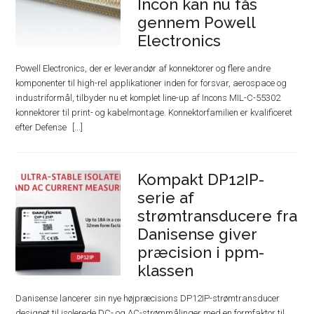
Incon kan nu fås
gennem Powell
Electronics
Powell Electronics, der er leverandør af konnektorer og flere andre
komponenter til high-rel applikationer inden for forsvar, aerospace og
industriformål, tilbyder nu et komplet line-up af Incons MIL-C-55302
konnektorer til print- og kabelmontage. Konnektorfamilien er kvalificeret
efter Defense
Kompakt DP12IP-
serie af
strømtransducere fra
Danisense giver
præcision i ppm-
klassen
Danisense lancerer sin nye højpræcisions DP12IP-strømtransducer
designet til isolerede DC- og AC-strømmålinger med en formfaktor til