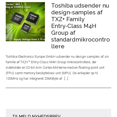
Toshiba udsender nu
design-samples af
TXZ+ Family
Entry‑Class M4H
Group af
standardmikrocontro
llere
Toshiba Electronics Europe GmbH udsender nu design-samples af sin
familie af TXZ+™ Entry‑Class M4H Group mikrocontrollere, der
indeholder en 32-bit Arm Cortex‑M4 kerne med en floating-point unit
(FPU) samt memory-beskyttelses unit (MPU). De arbejder op til
120MHz og har integreret 256KByte af
TILMELD NYHEDSBREV