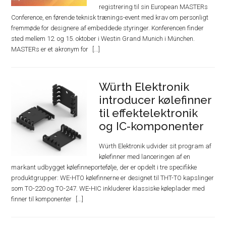
registrering til sin European MASTERs
Conference, en førende teknisk trænings-event med krav om personligt
fremmøde for designere af embeddede styringer. Konferencen finder
sted mellem 12. og 15. oktober i Westin Grand Munich i München.
MASTERs er et akronym for
Würth Elektronik
introducer kølefinner
til effektelektronik
og IC-komponenter
Würth Elektronik udvider sit program af
kølefinner med lanceringen af en
markant udbygget kølefinneportefølje, der er opdelt i tre specifikke
produktgrupper: WE-HTO kølefinnerne er designet til THT-TO kapslinger
som TO-220 og TO-247. WE-HIC inkluderer klassiske køleplader med
finner til komponenter