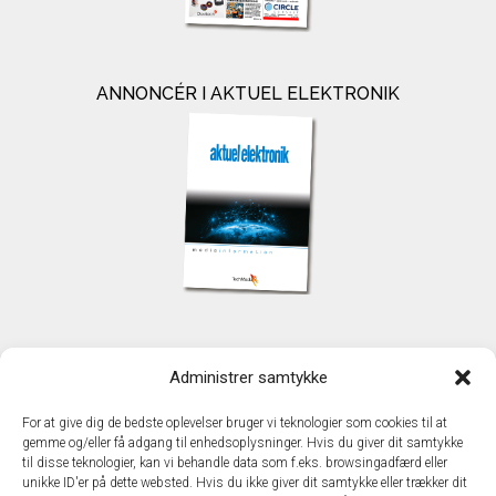
ANNONCÉR I AKTUEL ELEKTRONIK
KONTAKT
Administrer samtykke
TechMedia A/S
Naverland 35
For at give dig de bedste oplevelser bruger vi teknologier som cookies til at
DK - 2600 Glostrup
gemme og/eller få adgang til enhedsoplysninger. Hvis du giver dit samtykke
www.techmedia.dk
til disse teknologier, kan vi behandle data som f.eks. browsingadfærd eller
Telefon: +45 43 24 26 28
unikke ID'er på dette websted. Hvis du ikke giver dit samtykke eller trækker dit