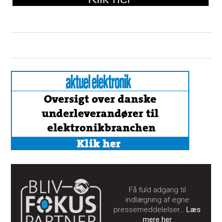
Få fuld adgang til
indlægning af egne
pressemeddelelser…
Læs
mere her