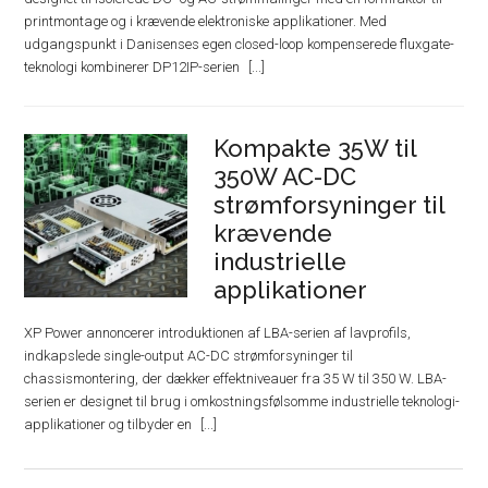
printmontage og i krævende elektroniske applikationer. Med
udgangspunkt i Danisenses egen closed-loop kompenserede fluxgate-
teknologi kombinerer DP12IP-serien
Kompakte 35W til
350W AC-DC
strømforsyninger til
krævende
industrielle
applikationer
XP Power annoncerer introduktionen af ​​LBA-serien af ​​lavprofils,
indkapslede single-output AC-DC strømforsyninger til
chassismontering, der dækker effektniveauer fra 35 W til 350 W. LBA-
serien er designet til brug i omkostningsfølsomme industrielle teknologi-
applikationer og tilbyder en