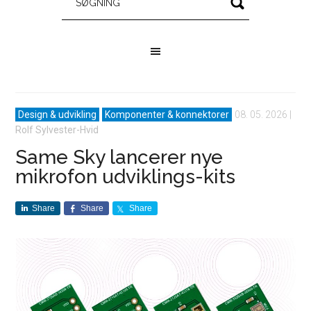
Design & udvikling
Komponenter & konnektorer
08. 05. 2026
|
Rolf Sylvester-Hvid
Same Sky lancerer nye
mikrofon udviklings-kits
Share
Share
Share