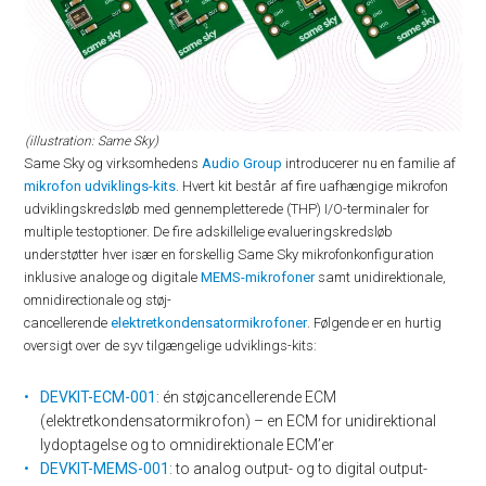
(illustration: Same Sky)
Same Sky og virksomhedens
Audio Group
introducerer nu en familie af
mikrofon udviklings-kits
. Hvert kit består af fire uafhængige mikrofon
udviklingskredsløb med gennempletterede (THP) I/O-terminaler for
multiple testoptioner. De fire adskillelige evalueringskredsløb
understøtter hver især en forskellig Same Sky mikrofonkonfiguration
inklusive analoge og digitale
MEMS-mikrofoner
samt unidirektionale,
omnidirectionale og støj-
cancellerende
elektretkondensatormikrofoner
. Følgende er en hurtig
oversigt over de syv tilgængelige udviklings-kits:
DEVKIT-ECM-001
: én støjcancellerende ECM
(elektretkondensatormikrofon) – en ECM for unidirektional
lydoptagelse og to omnidirektionale ECM’er
DEVKIT-MEMS-001
: to analog output- og to digital output-