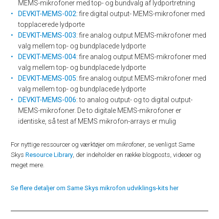
MEMS-mikrofoner med top- og bundvalg af lydportretning
DEVKIT-MEMS-002
: fire digital output- MEMS-mikrofoner med
topplacerede lydporte
DEVKIT-MEMS-003
: fire analog output MEMS-mikrofoner med
valg mellem top- og bundplacede lydporte
DEVKIT-MEMS-004
: fire analog output MEMS-mikrofoner med
valg mellem top- og bundplacede lydporte
DEVKIT-MEMS-005
: fire analog output MEMS-mikrofoner med
valg mellem top- og bundplacede lydporte
DEVKIT-MEMS-006
: to analog output- og to digital output-
MEMS-mikrofoner. De to digitale MEMS-mikrofoner er
identiske, så test af MEMS mikrofon-arrays er mulig
For nyttige ressourcer og værktøjer om mikrofoner, se venligst Same
Skys
Resource Library
, der indeholder en række blogposts, videoer og
meget mere.
Se flere detaljer om Same Skys mikrofon udviklings-kits her