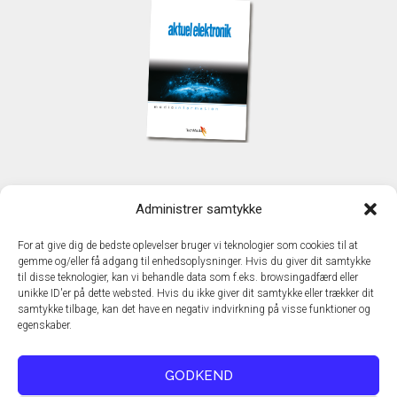
KONTAKT
Administrer samtykke
TechMedia A/S
Naverland 35
For at give dig de bedste oplevelser bruger vi teknologier som cookies til at
DK - 2600 Glostrup
gemme og/eller få adgang til enhedsoplysninger. Hvis du giver dit samtykke
www.techmedia.dk
til disse teknologier, kan vi behandle data som f.eks. browsingadfærd eller
Telefon: +45 43 24 26 28
unikke ID'er på dette websted. Hvis du ikke giver dit samtykke eller trækker dit
samtykke tilbage, kan det have en negativ indvirkning på visse funktioner og
E-mail:
info@techmedia.dk
egenskaber.
Privatlivspolitik
Cookiepolitik
GODKEND