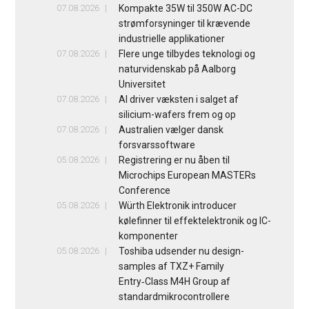
07.08.2026
Kompakte 35W til 350W AC-DC
strømforsyninger til krævende
industrielle applikationer
07.08.2026
Flere unge tilbydes teknologi og
naturvidenskab på Aalborg
Universitet
07.08.2026
AI driver væksten i salget af
silicium-wafers frem og op
07.08.2026
Australien vælger dansk
forsvarssoftware
05.08.2026
Registrering er nu åben til
Microchips European MASTERs
Conference
05.08.2026
Würth Elektronik introducer
kølefinner til effektelektronik og IC-
komponenter
05.08.2026
Toshiba udsender nu design-
samples af TXZ+ Family
Entry‑Class M4H Group af
standardmikrocontrollere