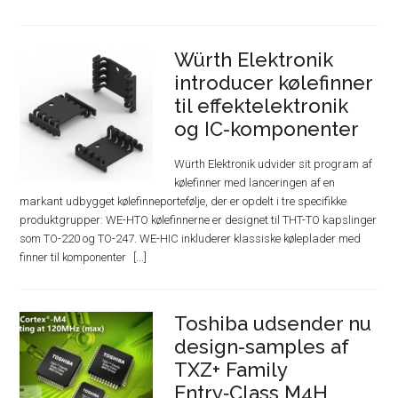
Würth Elektronik
introducer kølefinner
til effektelektronik
og IC-komponenter
Würth Elektronik udvider sit program af
kølefinner med lanceringen af en
markant udbygget kølefinneportefølje, der er opdelt i tre specifikke
produktgrupper: WE-HTO kølefinnerne er designet til THT-TO kapslinger
som TO-220 og TO-247. WE-HIC inkluderer klassiske køleplader med
finner til komponenter
Toshiba udsender nu
design-samples af
TXZ+ Family
Entry‑Class M4H