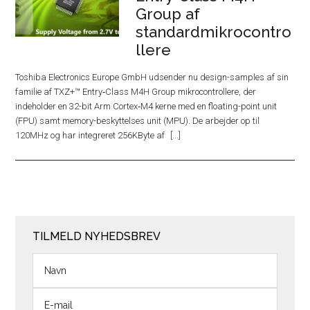
Group af
standardmikrocontro
llere
Toshiba Electronics Europe GmbH udsender nu design-samples af sin
familie af TXZ+™ Entry‑Class M4H Group mikrocontrollere, der
indeholder en 32-bit Arm Cortex‑M4 kerne med en floating-point unit
(FPU) samt memory-beskyttelses unit (MPU). De arbejder op til
120MHz og har integreret 256KByte af
TILMELD NYHEDSBREV