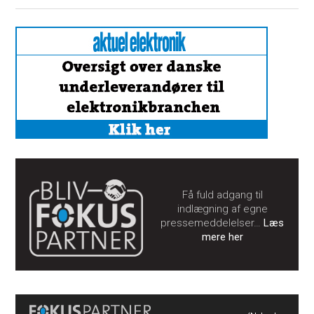
Få fuld adgang til
indlægning af egne
pressemeddelelser…
Læs
mere her