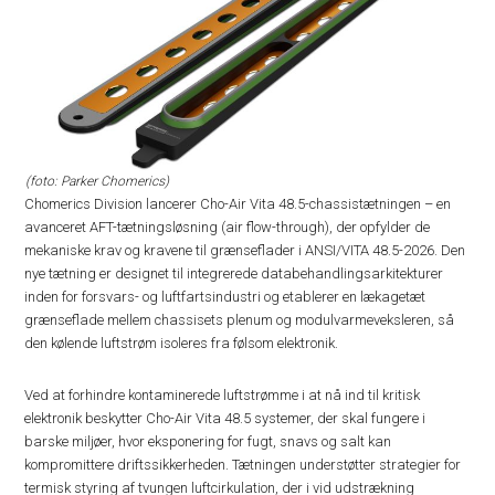
(foto: Parker Chomerics)
Chomerics Division lancerer Cho-Air Vita 48.5-chassistætningen – en
avanceret AFT-tætningsløsning (air flow-through), der opfylder de
mekaniske krav og kravene til grænseflader i ANSI/VITA 48.5-2026. Den
nye tætning er designet til integrerede databehandlingsarkitekturer
inden for forsvars- og luftfartsindustri og etablerer en lækagetæt
grænseflade mellem chassisets plenum og modulvarmeveksleren, så
den kølende luftstrøm isoleres fra følsom elektronik.
Ved at forhindre kontaminerede luftstrømme i at nå ind til kritisk
elektronik beskytter Cho-Air Vita 48.5 systemer, der skal fungere i
barske miljøer, hvor eksponering for fugt, snavs og salt kan
kompromittere driftssikkerheden. Tætningen understøtter strategier for
termisk styring af tvungen luftcirkulation, der i vid udstrækning