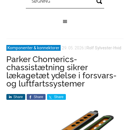
Komponenter & konnektorer
29. 05. 2026
|
Rolf Sylvester-Hvid
Parker Chomerics-
chassistætning sikrer
lækagetæt ydelse i forsvars-
og luftfartssystemer
Share
Share
Share