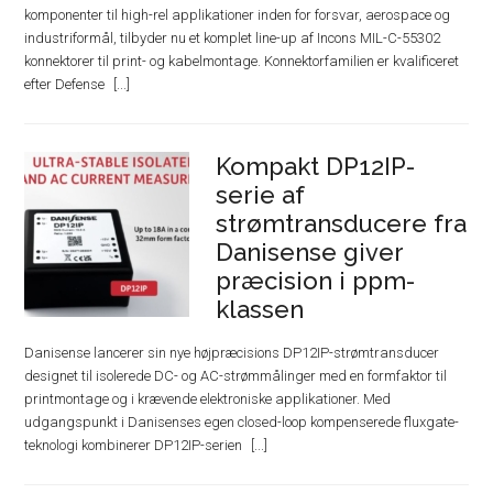
komponenter til high-rel applikationer inden for forsvar, aerospace og
industriformål, tilbyder nu et komplet line-up af Incons MIL-C-55302
konnektorer til print- og kabelmontage. Konnektorfamilien er kvalificeret
efter Defense
Kompakt DP12IP-
serie af
strømtransducere fra
Danisense giver
præcision i ppm-
klassen
Danisense lancerer sin nye højpræcisions DP12IP-strømtransducer
designet til isolerede DC- og AC-strømmålinger med en formfaktor til
printmontage og i krævende elektroniske applikationer. Med
udgangspunkt i Danisenses egen closed-loop kompenserede fluxgate-
teknologi kombinerer DP12IP-serien