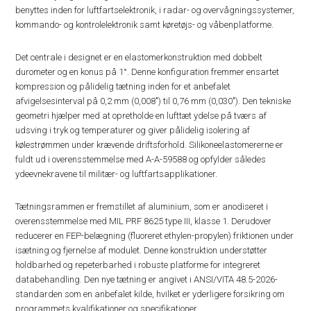
benyttes inden for luftfartselektronik, i radar- og overvågningssystemer,
kommando- og kontrolelektronik samt køretøjs- og våbenplatforme.
Det centrale i designet er en elastomerkonstruktion med dobbelt
durometer og en konus på 1°. Denne konfiguration fremmer ensartet
kompression og pålidelig tætning inden for et anbefalet
afvigelsesinterval på 0,2 mm (0,008″) til 0,76 mm (0,030″). Den tekniske
geometri hjælper med at opretholde en lufttæt ydelse på tværs af
udsving i tryk og temperaturer og giver pålidelig isolering af
kølestrømmen under krævende driftsforhold. Silikoneelastomererne er
fuldt ud i overensstemmelse med A-A-59588 og opfylder således
ydeevnekravene til militær- og luftfartsapplikationer.
Tætningsrammen er fremstillet af aluminium, som er anodiseret i
overensstemmelse med MIL PRF 8625 type III, klasse 1. Derudover
reducerer en FEP-belægning (fluoreret ethylen-propylen) friktionen under
isætning og fjernelse af modulet. Denne konstruktion understøtter
holdbarhed og repeterbarhed i robuste platforme for integreret
databehandling. Den nye tætning er angivet i ANSI/VITA 48.5-2026-
standarden som en anbefalet kilde, hvilket er yderligere forsikring om
programmets kvalifikationer og specifikationer.