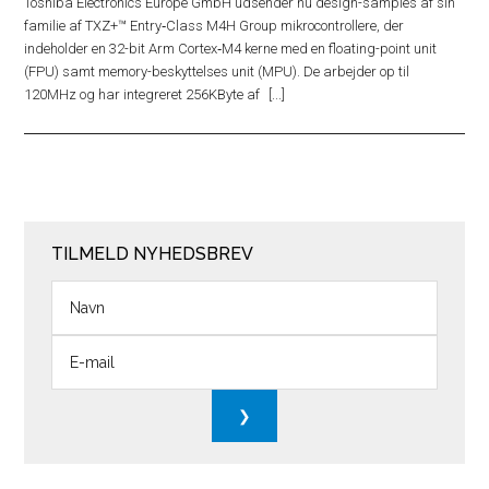
Toshiba Electronics Europe GmbH udsender nu design-samples af sin
familie af TXZ+™ Entry‑Class M4H Group mikrocontrollere, der
indeholder en 32-bit Arm Cortex‑M4 kerne med en floating-point unit
(FPU) samt memory-beskyttelses unit (MPU). De arbejder op til
120MHz og har integreret 256KByte af
TILMELD NYHEDSBREV