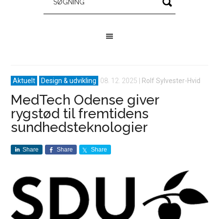
Aktuelt
Design & udvikling
08. 12. 2025
|
Rolf Sylvester-Hvid
MedTech Odense giver
rygstød til fremtidens
sundhedsteknologier
Share
Share
Share