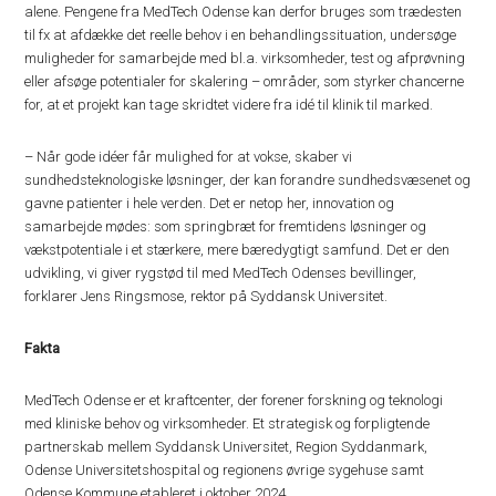
alene. Pengene fra MedTech Odense kan derfor bruges som trædesten
til fx at afdække det reelle behov i en behandlingssituation, undersøge
muligheder for samarbejde med bl.a. virksomheder, test og afprøvning
eller afsøge potentialer for skalering – områder, som styrker chancerne
for, at et projekt kan tage skridtet videre fra idé til klinik til marked.
– Når gode idéer får mulighed for at vokse, skaber vi
sundhedsteknologiske løsninger, der kan forandre sundhedsvæsenet og
gavne patienter i hele verden. Det er netop her, innovation og
samarbejde mødes: som springbræt for fremtidens løsninger og
vækstpotentiale i et stærkere, mere bæredygtigt samfund. Det er den
udvikling, vi giver rygstød til med MedTech Odenses bevillinger,
forklarer Jens Ringsmose, rektor på Syddansk Universitet.
Fakta
MedTech Odense er et kraftcenter, der forener forskning og teknologi
med kliniske behov og virksomheder. Et strategisk og forpligtende
partnerskab mellem Syddansk Universitet, Region Syddanmark,
Odense Universitetshospital og regionens øvrige sygehuse samt
Odense Kommune etableret i oktober 2024.