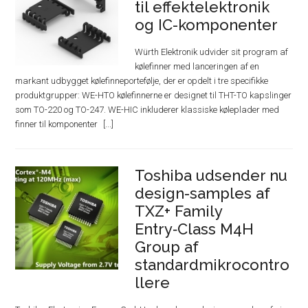
til effektelektronik
og IC-komponenter
Würth Elektronik udvider sit program af
kølefinner med lanceringen af en
markant udbygget kølefinneportefølje, der er opdelt i tre specifikke
produktgrupper: WE-HTO kølefinnerne er designet til THT-TO kapslinger
som TO-220 og TO-247. WE-HIC inkluderer klassiske køleplader med
finner til komponenter
Toshiba udsender nu
design-samples af
TXZ+ Family
Entry‑Class M4H
Group af
standardmikrocontro
llere