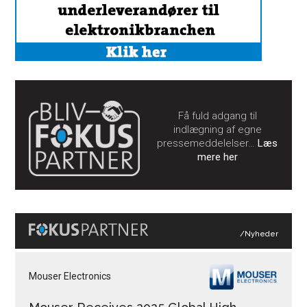
Få fuld adgang til
indlægning af egne
pressemeddelelser…
Læs
mere her
/Nyheder
Mouser Electronics