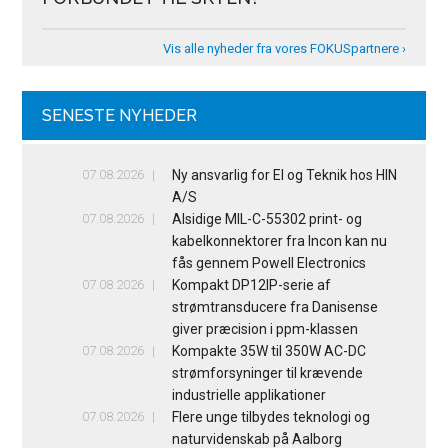
Vis alle nyheder fra vores FOKUSpartnere ›
SENESTE NYHEDER
07.08.2026
Ny ansvarlig for El og Teknik hos HIN
A/S
07.08.2026
Alsidige MIL-C-55302 print- og
kabelkonnektorer fra Incon kan nu
fås gennem Powell Electronics
07.08.2026
Kompakt DP12IP-serie af
strømtransducere fra Danisense
giver præcision i ppm-klassen
07.08.2026
Kompakte 35W til 350W AC-DC
strømforsyninger til krævende
industrielle applikationer
07.08.2026
Flere unge tilbydes teknologi og
naturvidenskab på Aalborg