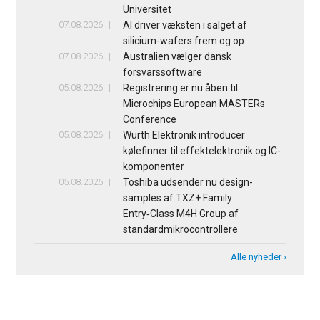
Universitet
07.08.2026
AI driver væksten i salget af
silicium-wafers frem og op
07.08.2026
Australien vælger dansk
forsvarssoftware
05.08.2026
Registrering er nu åben til
Microchips European MASTERs
Conference
05.08.2026
Würth Elektronik introducer
kølefinner til effektelektronik og IC-
komponenter
05.08.2026
Toshiba udsender nu design-
samples af TXZ+ Family
Entry‑Class M4H Group af
standardmikrocontrollere
Alle nyheder ›