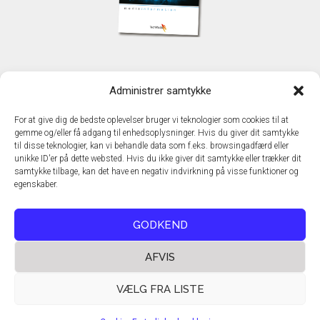
KONTAKT
Administrer samtykke
TechMedia A/S
Naverland 35
For at give dig de bedste oplevelser bruger vi teknologier som cookies til at
DK - 2600 Glostrup
gemme og/eller få adgang til enhedsoplysninger. Hvis du giver dit samtykke
www.techmedia.dk
til disse teknologier, kan vi behandle data som f.eks. browsingadfærd eller
Telefon: +45 43 24 26 28
unikke ID'er på dette websted. Hvis du ikke giver dit samtykke eller trækker dit
samtykke tilbage, kan det have en negativ indvirkning på visse funktioner og
E-mail:
info@techmedia.dk
egenskaber.
Privatlivspolitik
Cookiepolitik
GODKEND
AFVIS
VÆLG FRA LISTE