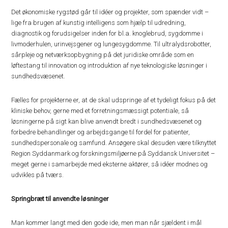
Det økonomiske rygstød går til idéer og projekter, som spænder vidt –
lige fra brugen af kunstig intelligens som hjælp til udredning,
diagnostik og forudsigelser inden for bl.a. knoglebrud, sygdomme i
livmoderhulen, urinvejsgener og lungesygdomme. Til ultralydsrobotter,
sårpleje og netværksopbygning på det juridiske område som en
løftestang til innovation og introduktion af nye teknologiske løsninger i
sundhedsvæsenet.
Fælles for projekterne er, at de skal udspringe af et tydeligt fokus på det
kliniske behov, gerne med et forretningsmæssigt potentiale, så
løsningerne på sigt kan blive anvendt bredt i sundhedsvæsenet og
forbedre behandlinger og arbejdsgange til fordel for patienter,
sundhedspersonale og samfund. Ansøgere skal desuden være tilknyttet
Region Syddanmark og forskningsmiljøerne på Syddansk Universitet –
meget gerne i samarbejde med eksterne aktører, så idéer modnes og
udvikles på tværs.
Springbræt til anvendte løsninger
Man kommer langt med den gode ide, men man når sjældent i mål