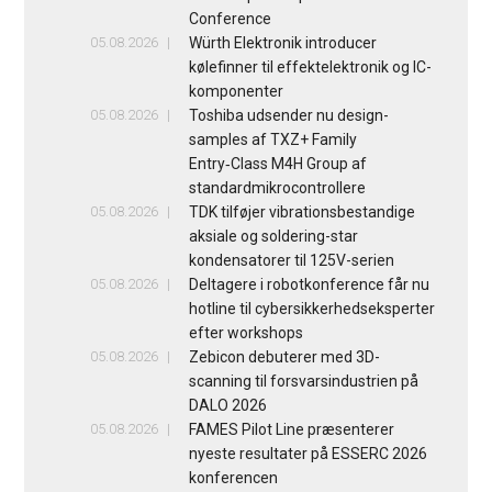
Conference
05.08.2026
Würth Elektronik introducer
kølefinner til effektelektronik og IC-
komponenter
05.08.2026
Toshiba udsender nu design-
samples af TXZ+ Family
Entry‑Class M4H Group af
standardmikrocontrollere
05.08.2026
TDK tilføjer vibrationsbestandige
aksiale og soldering-star
kondensatorer til 125V-serien
05.08.2026
Deltagere i robotkonference får nu
hotline til cybersikkerhedseksperter
efter workshops
05.08.2026
Zebicon debuterer med 3D-
scanning til forsvarsindustrien på
DALO 2026
05.08.2026
FAMES Pilot Line præsenterer
nyeste resultater på ESSERC 2026
konferencen