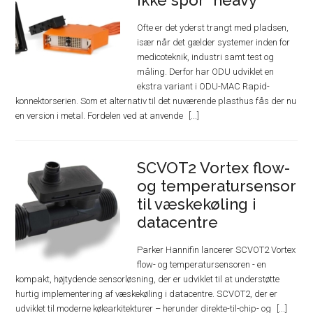
ikke spor “heavy”
Ofte er det yderst trangt med pladsen,
især når det gælder systemer inden for
medicoteknik, industri samt test og
måling. Derfor har ODU udviklet en
ekstra variant i ODU-MAC Rapid-
konnektorserien. Som et alternativ til det nuværende plasthus fås der nu
en version i metal. Fordelen ved at anvende
SCVOT2 Vortex flow-
og temperatursensor
til væskekøling i
datacentre
Parker Hannifin lancerer SCVOT2 Vortex
flow- og temperatursensoren - en
kompakt, højtydende sensorløsning, der er udviklet til at understøtte
hurtig implementering af væskekøling i datacentre. SCVOT2, der er
udviklet til moderne kølearkitekturer – herunder direkte-til-chip- og