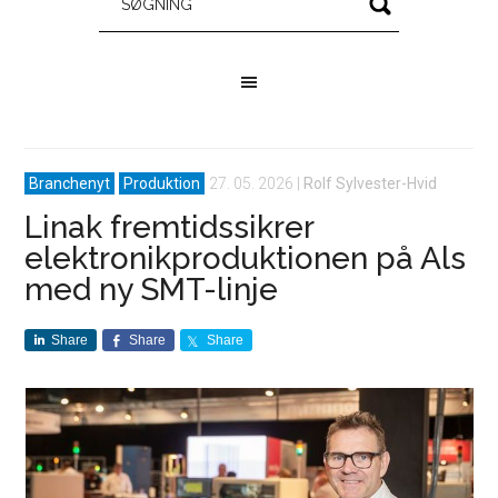
Branchenyt
Produktion
27. 05. 2026
|
Rolf Sylvester-Hvid
Linak fremtidssikrer
elektronikproduktionen på Als
med ny SMT-linje
Share
Share
Share