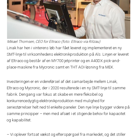
Mikael Thomsen, CEO for Eltraco (foto: Eltraco via Ritzau)
Linak har hen i vinterens løb har fået leveret og implementeret en ny
SMT-linje til virksomhedens elektronikproduktion på Als. Linjen er leveret
af Eltraco og består af en MY700 jetprinter og en A40DX pick-and-
place-maskine fra Mycronic samt en THT AOI-løsning fra MEK.
Investeringen er en videreførsel af det samarbejde mellem Linak,
Eltraco og Mycronic, der i 2020 resulterede i en ny SMT-linje til samme
fabrik. Dengang var fokus at skabe en mere fleksibel og
konkurrencedygtig elektronikproduktion med mulighed for
seriestørrelser helt ned til enkelte paneler. Den nye linje bygger videre på
samme principper – men med afsæt i et stigende behov for kapacitet
og kapabilitet.
– Vi oplever fortsat vækst og efterspørgsel fra markedet, og det stiller