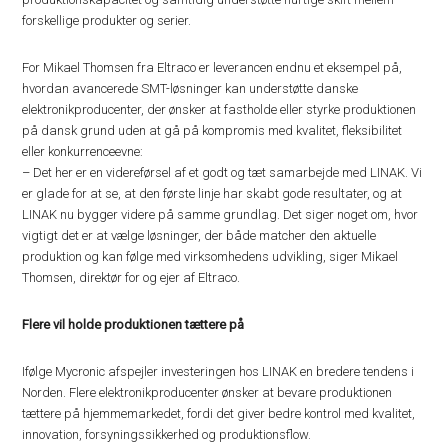
forskellige produkter og serier.
For Mikael Thomsen fra Eltraco er leverancen endnu et eksempel på,
hvordan avancerede SMT-løsninger kan understøtte danske
elektronikproducenter, der ønsker at fastholde eller styrke produktionen
på dansk grund uden at gå på kompromis med kvalitet, fleksibilitet
eller konkurrenceevne:
– Det her er en videreførsel af et godt og tæt samarbejde med LINAK. Vi
er glade for at se, at den første linje har skabt gode resultater, og at
LINAK nu bygger videre på samme grundlag. Det siger noget om, hvor
vigtigt det er at vælge løsninger, der både matcher den aktuelle
produktion og kan følge med virksomhedens udvikling, siger Mikael
Thomsen, direktør for og ejer af Eltraco.
Flere vil holde produktionen tættere på
Ifølge Mycronic afspejler investeringen hos LINAK en bredere tendens i
Norden. Flere elektronikproducenter ønsker at bevare produktionen
tættere på hjemmemarkedet, fordi det giver bedre kontrol med kvalitet,
innovation, forsyningssikkerhed og produktionsflow.