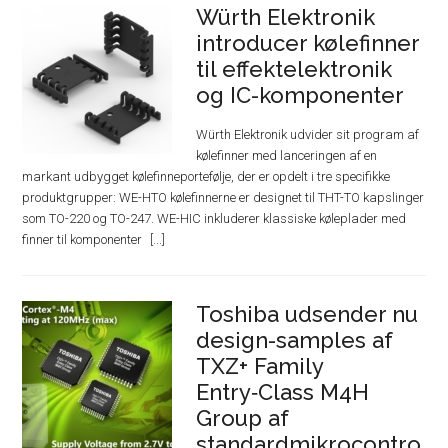
Würth Elektronik
introducer kølefinner
til effektelektronik
og IC-komponenter
Würth Elektronik udvider sit program af
kølefinner med lanceringen af en
markant udbygget kølefinneportefølje, der er opdelt i tre specifikke
produktgrupper: WE-HTO kølefinnerne er designet til THT-TO kapslinger
som TO-220 og TO-247. WE-HIC inkluderer klassiske køleplader med
finner til komponenter
Toshiba udsender nu
design-samples af
TXZ+ Family
Entry‑Class M4H
Group af
standardmikrocontro