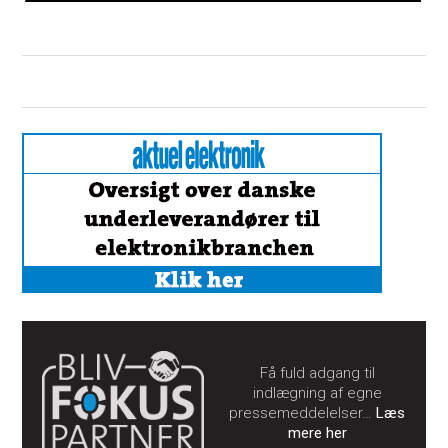
Få fuld adgang til
indlægning af egne
pressemeddelelser…
Læs
mere her