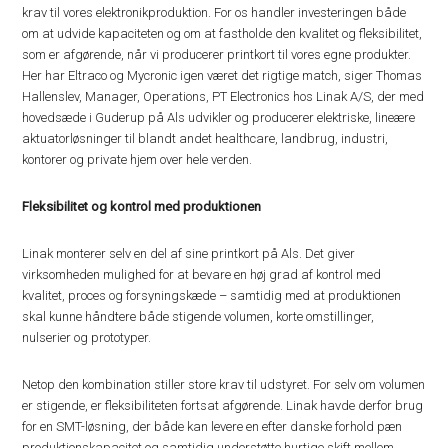
krav til vores elektronikproduktion. For os handler investeringen både
om at udvide kapaciteten og om at fastholde den kvalitet og fleksibilitet,
som er afgørende, når vi producerer printkort til vores egne produkter.
Her har Eltraco og Mycronic igen været det rigtige match, siger Thomas
Hallenslev, Manager, Operations, PT Electronics hos Linak A/S, der med
hovedsæde i Guderup på Als udvikler og producerer elektriske, lineære
aktuatorløsninger til blandt andet healthcare, landbrug, industri,
kontorer og private hjem over hele verden.
Fleksibilitet og kontrol med produktionen
Linak monterer selv en del af sine printkort på Als. Det giver
virksomheden mulighed for at bevare en høj grad af kontrol med
kvalitet, proces og forsyningskæde – samtidig med at produktionen
skal kunne håndtere både stigende volumen, korte omstillinger,
nulserier og prototyper.
Netop den kombination stiller store krav til udstyret. For selv om volumen
er stigende, er fleksibiliteten fortsat afgørende. Linak havde derfor brug
for en SMT-løsning, der både kan levere en efter danske forhold pæn
produktionskapacitet og samtidig understøtte hurtige skift mellem