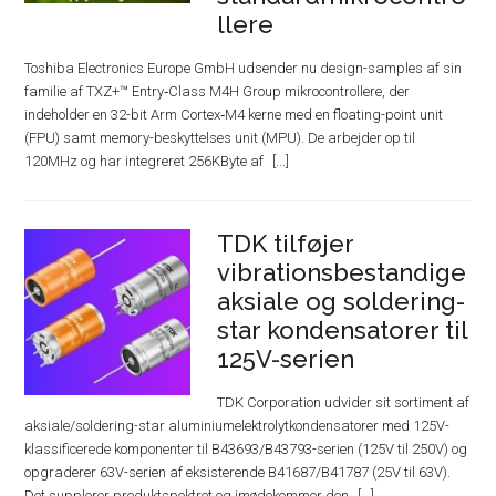
llere
Toshiba Electronics Europe GmbH udsender nu design-samples af sin
familie af TXZ+™ Entry‑Class M4H Group mikrocontrollere, der
indeholder en 32-bit Arm Cortex‑M4 kerne med en floating-point unit
(FPU) samt memory-beskyttelses unit (MPU). De arbejder op til
120MHz og har integreret 256KByte af
TDK tilføjer
vibrationsbestandige
aksiale og soldering-
star kondensatorer til
125V-serien
TDK Corporation udvider sit sortiment af
aksiale/soldering-star aluminiumelektrolytkondensatorer med 125V-
klassificerede komponenter til B43693/B43793-serien (125V til 250V) og
opgraderer 63V-serien af ​​eksisterende B41687/B41787 (25V til 63V).
Det supplerer produktspektret og imødekommer den