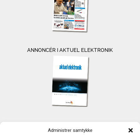
ANNONCÉR I AKTUEL ELEKTRONIK
KONTAKT
Administrer samtykke
TechMedia A/S
Naverland 35