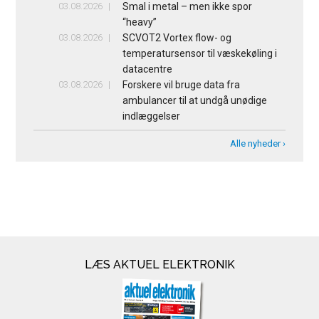
03.08.2026
Smal i metal – men ikke spor
“heavy”
03.08.2026
SCVOT2 Vortex flow- og
temperatursensor til væskekøling i
datacentre
03.08.2026
Forskere vil bruge data fra
ambulancer til at undgå unødige
indlæggelser
Alle nyheder ›
LÆS AKTUEL ELEKTRONIK