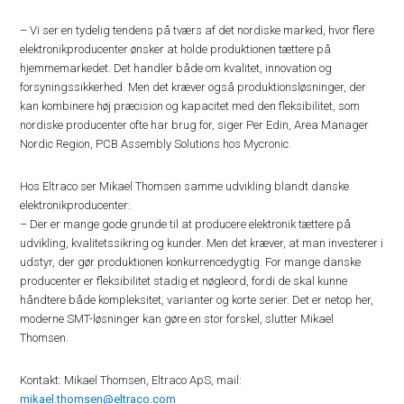
– Vi ser en tydelig tendens på tværs af det nordiske marked, hvor flere
elektronikproducenter ønsker at holde produktionen tættere på
hjemmemarkedet. Det handler både om kvalitet, innovation og
forsyningssikkerhed. Men det kræver også produktionsløsninger, der
kan kombinere høj præcision og kapacitet med den fleksibilitet, som
nordiske producenter ofte har brug for, siger Per Edin, Area Manager
Nordic Region, PCB Assembly Solutions hos Mycronic.
Hos Eltraco ser Mikael Thomsen samme udvikling blandt danske
elektronikproducenter:
– Der er mange gode grunde til at producere elektronik tættere på
udvikling, kvalitetssikring og kunder. Men det kræver, at man investerer i
udstyr, der gør produktionen konkurrencedygtig. For mange danske
producenter er fleksibilitet stadig et nøgleord, fordi de skal kunne
håndtere både kompleksitet, varianter og korte serier. Det er netop her,
moderne SMT-løsninger kan gøre en stor forskel, slutter Mikael
Thomsen.
Kontakt: Mikael Thomsen, Eltraco ApS, mail:
mikael.thomsen@eltraco.com