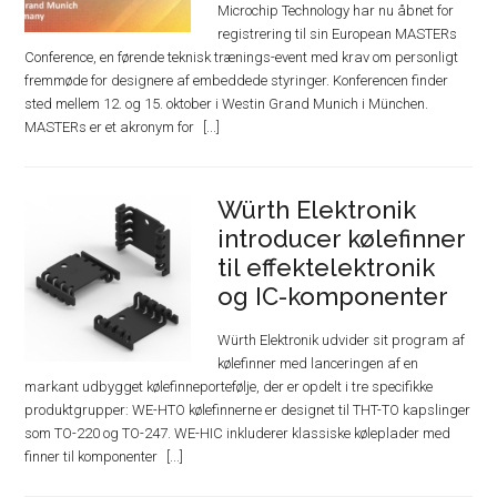
Microchip Technology har nu åbnet for
registrering til sin European MASTERs
Conference, en førende teknisk trænings-event med krav om personligt
fremmøde for designere af embeddede styringer. Konferencen finder
sted mellem 12. og 15. oktober i Westin Grand Munich i München.
MASTERs er et akronym for
Würth Elektronik
introducer kølefinner
til effektelektronik
og IC-komponenter
Würth Elektronik udvider sit program af
kølefinner med lanceringen af en
markant udbygget kølefinneportefølje, der er opdelt i tre specifikke
produktgrupper: WE-HTO kølefinnerne er designet til THT-TO kapslinger
som TO-220 og TO-247. WE-HIC inkluderer klassiske køleplader med
finner til komponenter