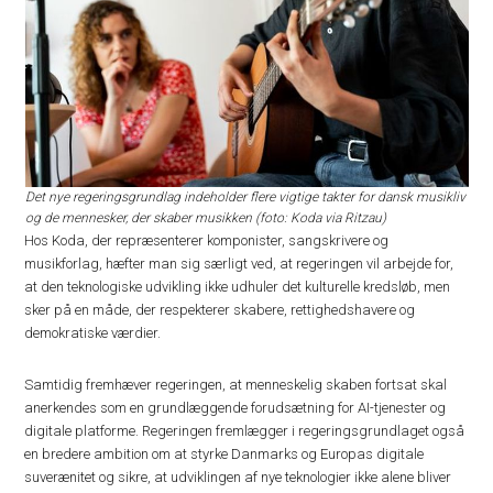
Det nye regeringsgrundlag indeholder flere vigtige takter for dansk musikliv
og de mennesker, der skaber musikken (foto: Koda via Ritzau)
Hos Koda, der repræsenterer komponister, sangskrivere og
musikforlag, hæfter man sig særligt ved, at regeringen vil arbejde for,
at den teknologiske udvikling ikke udhuler det kulturelle kredsløb, men
sker på en måde, der respekterer skabere, rettighedshavere og
demokratiske værdier.
Samtidig fremhæver regeringen, at menneskelig skaben fortsat skal
anerkendes som en grundlæggende forudsætning for AI-tjenester og
digitale platforme. Regeringen fremlægger i regeringsgrundlaget også
en bredere ambition om at styrke Danmarks og Europas digitale
suverænitet og sikre, at udviklingen af nye teknologier ikke alene bliver