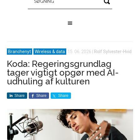
Branchenyt
Wireless & data
15. 06. 2026
|
Rolf Sylvester-Hvid
Koda: Regeringsgrundlag
tager vigtigt opgør med AI-
udhuling af kulturen
Share
Share
Share