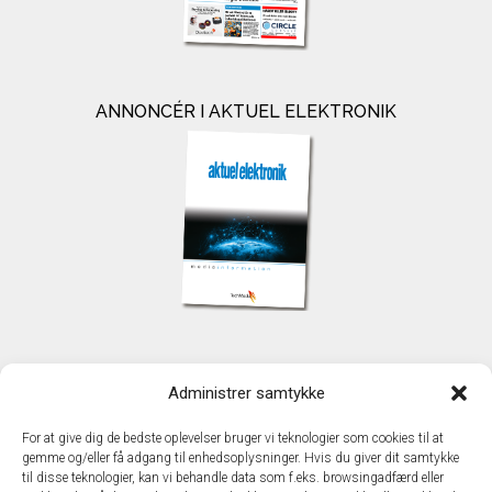
ANNONCÉR I AKTUEL ELEKTRONIK
KONTAKT
Administrer samtykke
TechMedia A/S
Naverland 35
For at give dig de bedste oplevelser bruger vi teknologier som cookies til at
DK - 2600 Glostrup
gemme og/eller få adgang til enhedsoplysninger. Hvis du giver dit samtykke
www.techmedia.dk
til disse teknologier, kan vi behandle data som f.eks. browsingadfærd eller