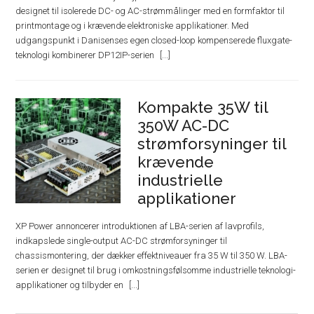
designet til isolerede DC- og AC-strømmålinger med en formfaktor til
printmontage og i krævende elektroniske applikationer. Med
udgangspunkt i Danisenses egen closed-loop kompenserede fluxgate-
teknologi kombinerer DP12IP-serien
Kompakte 35W til
350W AC-DC
strømforsyninger til
krævende
industrielle
applikationer
XP Power annoncerer introduktionen af ​​LBA-serien af ​​lavprofils,
indkapslede single-output AC-DC strømforsyninger til
chassismontering, der dækker effektniveauer fra 35 W til 350 W. LBA-
serien er designet til brug i omkostningsfølsomme industrielle teknologi-
applikationer og tilbyder en