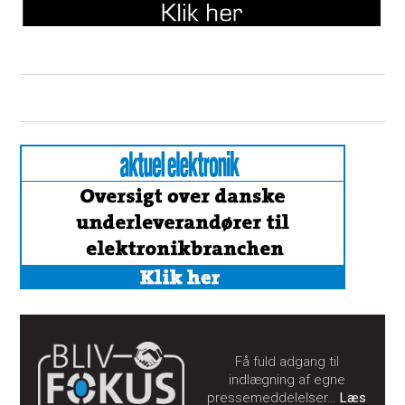
Få fuld adgang til
indlægning af egne
pressemeddelelser…
Læs