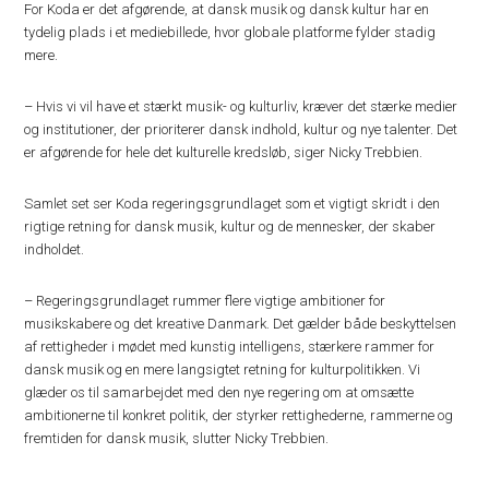
For Koda er det afgørende, at dansk musik og dansk kultur har en
tydelig plads i et mediebillede, hvor globale platforme fylder stadig
mere.
– Hvis vi vil have et stærkt musik- og kulturliv, kræver det stærke medier
og institutioner, der prioriterer dansk indhold, kultur og nye talenter. Det
er afgørende for hele det kulturelle kredsløb, siger Nicky Trebbien.
Samlet set ser Koda regeringsgrundlaget som et vigtigt skridt i den
rigtige retning for dansk musik, kultur og de mennesker, der skaber
indholdet.
– Regeringsgrundlaget rummer flere vigtige ambitioner for
musikskabere og det kreative Danmark. Det gælder både beskyttelsen
af rettigheder i mødet med kunstig intelligens, stærkere rammer for
dansk musik og en mere langsigtet retning for kulturpolitikken. Vi
glæder os til samarbejdet med den nye regering om at omsætte
ambitionerne til konkret politik, der styrker rettighederne, rammerne og
fremtiden for dansk musik, slutter Nicky Trebbien.