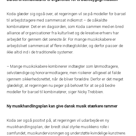
Koda glæder sig også over, at regeringen vil se på modeller for barsel
til arbejdstagere med sammensat indkomst – de såkaldte
kombinatører. Det er en dagsorden, som Koda sammen med en bred
alliance af organisationer fra kulturlivet og de kreative erhverv har
arbejdet for gennem det seneste år. For mange musikskabere er
arbejdslivet sammensat af flere indtægtskilder, og derfor passer de
ikke altid ind i de traditionelle systemer.
– Mange musikskabere kombinerer indtægter som lønmodtagere,
selvstændige og honorarmodtagere, men risikerer alligevel at falde
igennem sikkerhedsnettet, når de bliver forældre. Derfor er det meget
glædeligt, at regeringen nu peger på behovet for at se på bedre
modeller for barsel til kombinatører, siger Nicky Trebbien.
Ny musikhandlingsplan kan give dansk musik stærkere rammer
Koda ser også positivt på, at regeringen vil udarbejde en ny
musikhandlingsplan, der bredt skal styrke musikkens rolle i
samfundet, musikundervisningen og understøtte kvindelige kunstnere.