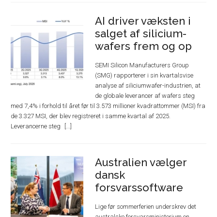
AI driver væksten i
salget af silicium-
wafers frem og op
SEMI Silicon Manufacturers Group
(SMG) rapporterer i sin kvartalsvise
analyse af siliciumwafer-industrien, at
de globale leverancer af wafers steg
med 7,4% i forhold til året før til 3.573 millioner kvadrattommer (MSI) fra
de 3.327 MSI, der blev registreret i samme kvartal af 2025.
Leverancerne steg
Australien vælger
dansk
forsvarssoftware
Lige før sommerferien underskrev det
australske forsvarsministerium en