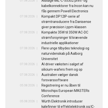
07.08.2026
Alsidige MIL-C-55302 print- og
kabelkonnektorer fra Incon kan nu
fås gennem Powell Electronics
07.08.2026
Kompakt DP12IP-serie af
strømtransducere fra Danisense
giver præcision i ppm-klassen
07.08.2026
Kompakte 35W til 350W AC-DC
strømforsyninger til krævende
industrielle applikationer
07.08.2026
Flere unge tilbydes teknologi og
naturvidenskab på Aalborg
Universitet
07.08.2026
AI driver væksten i salget af
silicium-wafers frem og op
07.08.2026
Australien vælger dansk
forsvarssoftware
05.08.2026
Registrering er nu åben til
Microchips European MASTERs
Conference
05.08.2026
Würth Elektronik introducer
kølefinner til effektelektronik og IC-