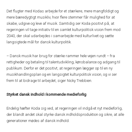
Det flugter med Kodas arbejde for et stærkere, mere mangfoldigt og
mere bæredygtigt musikliv, hvor flere stemmer får mulighed for at
skabe, udgive og leve af musik. Samtidig ser Koda positivt på, at
regeringen vil tage initiativ til en samlet kulturpolitisk vision frem mod
2040, der skal udarbejdes i samarbejde med kulturlivet og sætte
langsigtede mål for dansk kulturpolitik.
– Dansk musik har brug for stærke rammer hele vejen rundt – fra
rettigheder og betaling til talentudvikling, kønsbalance og adgang til
publikum. Derfor er det positivt, at regeringen lægger op til en ny
musikhandlingsplan og en langsigtet kulturpolitisk vision, og vi ser
frem til at bidrage til arbejdet, siger Nicky Trebbien.
Styrket dansk indhold i kommende medieforlig
Endelig hæfter Koda sig ved, at regeringen vil indgå et nyt medieforlig,
der blandt andet skal styrke dansk indholdsproduktion og sikre, at alle
generationer mødes af dansk indhold.