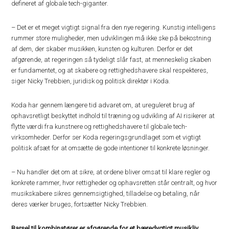
defineret af globale tech-giganter.
– Det er et meget vigtigt signal fra den nye regering. Kunstig intelligens
rummer store muligheder, men udviklingen må ikke ske på bekostning
af dem, der skaber musikken, kunsten og kulturen. Derfor er det
afgørende, at regeringen så tydeligt slår fast, at menneskelig skaben
er fundamentet, og at skabere og rettighedshavere skal respekteres,
siger Nicky Trebbien, juridisk og politisk direktør i Koda.
Koda har gennem længere tid advaret om, at ureguleret brug af
ophavsretligt beskyttet indhold til træning og udvikling af AI risikerer at
flytte værdi fra kunstnere og rettighedshavere til globale tech-
virksomheder. Derfor ser Koda regeringsgrundlaget som et vigtigt
politisk afsæt for at omsætte de gode intentioner til konkrete løsninger.
– Nu handler det om at sikre, at ordene bliver omsat til klare regler og
konkrete rammer, hvor rettigheder og ophavsretten står centralt, og hvor
musikskabere sikres gennemsigtighed, tilladelse og betaling, når
deres værker bruges, fortsætter Nicky Trebbien.
Barsel til kombinatører er afgørende for et bæredygtigt musikliv