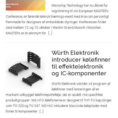
Microchip Technology har nu åbnet for
registrering til sin European MASTERs
Conference, en førende teknisk trænings-event med krav om personligt
fremmøde for designere af embeddede styringer. Konferencen finder
sted mellem 12. og 15. oktober i Westin Grand Munich i München.
MASTERs er et akronym for
Würth Elektronik
introducer kølefinner
til effektelektronik
og IC-komponenter
Würth Elektronik udvider sit program af
kølefinner med lanceringen af en
markant udbygget kølefinneportefølje, der er opdelt i tre specifikke
produktgrupper: WE-HTO kølefinnerne er designet til THT-TO kapslinger
som TO-220 og TO-247. WE-HIC inkluderer klassiske køleplader med
finner til komponenter