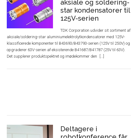
aksiale og soldering-
star kondensatorer til
125V-serien
TDK Corporation udvider sit sortiment af
aksiale/soldering-star aluminiumelektrolytkondensatorer med 125V-
klassificerede komponenter til B43693/B43793-serien (125V til 250V) og
opgraderer 63V-serien af ​​eksisterende B41687/B41787 (25V til 63V).
Det supplerer produktspektret og imødekommer den
Deltagere i
robotkonference får