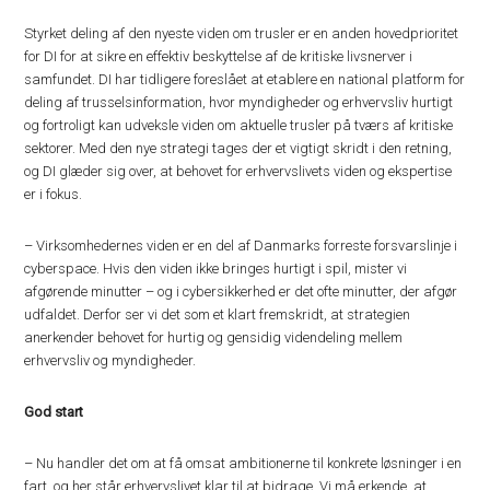
Styrket deling af den nyeste viden om trusler er en anden hovedprioritet
for DI for at sikre en effektiv beskyttelse af de kritiske livsnerver i
samfundet. DI har tidligere foreslået at etablere en national platform for
deling af trusselsinformation, hvor myndigheder og erhvervsliv hurtigt
og fortroligt kan udveksle viden om aktuelle trusler på tværs af kritiske
sektorer. Med den nye strategi tages der et vigtigt skridt i den retning,
og DI glæder sig over, at behovet for erhvervslivets viden og ekspertise
er i fokus.
– Virksomhedernes viden er en del af Danmarks forreste forsvarslinje i
cyberspace. Hvis den viden ikke bringes hurtigt i spil, mister vi
afgørende minutter – og i cybersikkerhed er det ofte minutter, der afgør
udfaldet. Derfor ser vi det som et klart fremskridt, at strategien
anerkender behovet for hurtig og gensidig videndeling mellem
erhvervsliv og myndigheder.
God start
– Nu handler det om at få omsat ambitionerne til konkrete løsninger i en
fart, og her står erhvervslivet klar til at bidrage. Vi må erkende, at