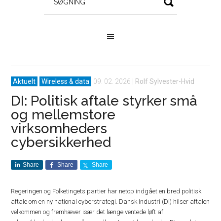
Aktuelt
Wireless & data
09. 02. 2026
|
Rolf Sylvester-Hvid
DI: Politisk aftale styrker små
og mellemstore
virksomheders
cybersikkerhed
Share
Share
Share
Regeringen og Folketingets partier har netop indgået en bred politisk
aftale om en ny national cyberstrategi. Dansk Industri (DI) hilser aftalen
velkommen og fremhæver især det længe ventede løft af