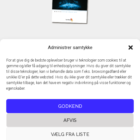
KONTAKT
Administrer samtykke
TechMedia A/S
Naverland 35
For at give dig de bedste oplevelser bruger vi teknologier som cookies til at
DK - 2600 Glostrup
gemme og/eller få adgang til enhedsoplysninger. Hvis du giver dit samtykke
www.techmedia.dk
til disse teknologier, kan vi behandle data som f.eks. browsingadfærd eller
Telefon: +45 43 24 26 28
unikke ID'er på dette websted. Hvis du ikke giver dit samtykke eller trækker dit
samtykke tilbage, kan det have en negativ indvirkning på visse funktioner og
E-mail:
info@techmedia.dk
egenskaber.
Privatlivspolitik
Cookiepolitik
GODKEND
AFVIS
VÆLG FRA LISTE