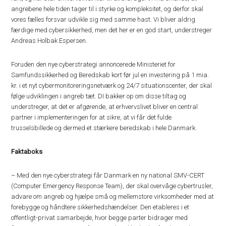
angrebene hele tiden tager til i styrke og kompleksitet, og derfor skal
vores fælles forsvar udvikle sig med samme hast. Vi bliver aldrig
færdige med cybersikkerhed, men det her er en god start, understreger
Andreas Holbak Espersen.
Foruden den nye cyberstrategi annoncerede Ministeriet for
Samfundssikkerhed og Beredskab kort før jul en investering på 1 mia.
kr. i et nyt cybermonitoreringsnetværk og 24/7 situationscenter, der skal
følge udviklingen i angreb tæt. DI bakker op om disse tiltag og
understreger, at det er afgørende, at erhvervslivet bliver en central
partner i implementeringen for at sikre, at vi får det fulde
trusselsbillede og dermed et stærkere beredskab i hele Danmark.
Faktaboks
– Med den nye cyberstrategi får Danmark en ny national SMV-CERT
(Computer Emergency Response Team), der skal overvåge cybertrusler,
advare om angreb og hjælpe små og mellemstore virksomheder med at
forebygge og håndtere sikkerhedshændelser. Den etableres i et
offentligt-privat samarbejde, hvor begge parter bidrager med