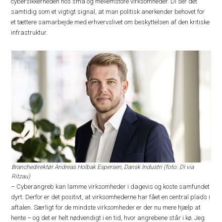
cybersikkerheden hos små og mellemstore virksomheder. DI ser det
samtidig som et vigtigt signal, at man politisk anerkender behovet for
et tættere samarbejde med erhvervslivet om beskyttelsen af den kritiske
infrastruktur.
Branchedirektør Andreas Holbak Espersen, Dansk Industri (foto: DI via
Ritzau)
– Cyberangreb kan lamme virksomheder i dagevis og koste samfundet
dyrt. Derfor er det positivt, at virksomhederne har fået en central plads i
aftalen. Særligt for de mindste virksomheder er der nu mere hjælp at
hente – og det er helt nødvendigt i en tid, hvor angrebene står i kø. Jeg