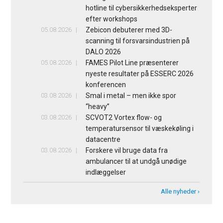
hotline til cybersikkerhedseksperter
efter workshops
05.08.2026
Zebicon debuterer med 3D-
scanning til forsvarsindustrien på
DALO 2026
05.08.2026
FAMES Pilot Line præsenterer
nyeste resultater på ESSERC 2026
konferencen
03.08.2026
Smal i metal – men ikke spor
“heavy”
03.08.2026
SCVOT2 Vortex flow- og
temperatursensor til væskekøling i
datacentre
03.08.2026
Forskere vil bruge data fra
ambulancer til at undgå unødige
indlæggelser
Alle nyheder ›