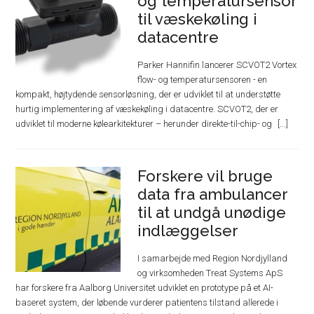
og temperatursensor
til væskekøling i
datacentre
Parker Hannifin lancerer SCVOT2 Vortex
flow- og temperatursensoren - en
kompakt, højtydende sensorløsning, der er udviklet til at understøtte
hurtig implementering af væskekøling i datacentre. SCVOT2, der er
udviklet til moderne kølearkitekturer – herunder direkte-til-chip- og
Forskere vil bruge
data fra ambulancer
til at undgå unødige
indlæggelser
I samarbejde med Region Nordjylland
og virksomheden Treat Systems ApS
har forskere fra Aalborg Universitet udviklet en prototype på et AI-
baseret system, der løbende vurderer patientens tilstand allerede i