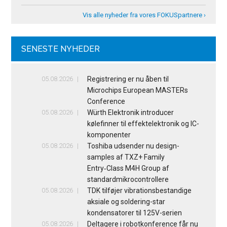
Vis alle nyheder fra vores FOKUSpartnere ›
SENESTE NYHEDER
05.08.2026
Registrering er nu åben til
Microchips European MASTERs
Conference
05.08.2026
Würth Elektronik introducer
kølefinner til effektelektronik og IC-
komponenter
05.08.2026
Toshiba udsender nu design-
samples af TXZ+ Family
Entry‑Class M4H Group af
standardmikrocontrollere
05.08.2026
TDK tilføjer vibrationsbestandige
aksiale og soldering-star
kondensatorer til 125V-serien
05.08.2026
Deltagere i robotkonference får nu