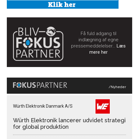
Få fuld adgang til
indlægning af egne
pressemeddelelser…
Læs
mere her
/Nyheder
Würth Elektronik Danmark A/S
Würth Elektronik lancerer udvidet strategi
for global produktion