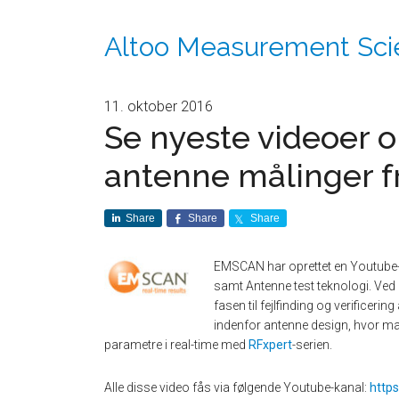
Altoo Measurement Sci
11. oktober 2016
Se nyeste videoer 
antenne målinger 
Share
Share
Share
EMSC
AN har oprettet en Youtube-k
samt Antenne test teknologi. Ve
fasen til fejlfinding og verificer
indenfor antenne design, hvor m
parametre i real-time med
RFxpert
-serien.
Alle disse video fås via følgende Youtube-kanal:
http