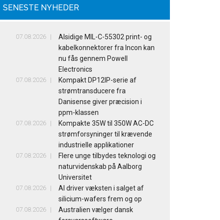
SENESTE NYHEDER
07.08.2026
Alsidige MIL-C-55302 print- og
kabelkonnektorer fra Incon kan
nu fås gennem Powell
Electronics
07.08.2026
Kompakt DP12IP-serie af
strømtransducere fra
Danisense giver præcision i
ppm-klassen
07.08.2026
Kompakte 35W til 350W AC-DC
strømforsyninger til krævende
industrielle applikationer
07.08.2026
Flere unge tilbydes teknologi og
naturvidenskab på Aalborg
Universitet
07.08.2026
AI driver væksten i salget af
silicium-wafers frem og op
07.08.2026
Australien vælger dansk