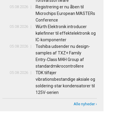
forsvarssoftware
05.08.2026
Registrering er nu åben til
Microchips European MASTERs
Conference
05.08.2026
Würth Elektronik introducer
kølefinner til effektelektronik og
IC-komponenter
05.08.2026
Toshiba udsender nu design-
samples af TXZ+ Family
Entry‑Class M4H Group af
standardmikrocontrollere
05.08.2026
TDK tilføjer
vibrationsbestandige aksiale og
soldering-star kondensatorer til
125V-serien
Alle nyheder ›