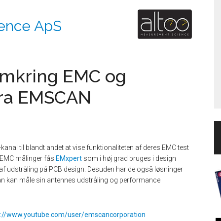
ence ApS
omkring EMC og
fra EMSCAN
anal til blandt andet at vise funktionaliteten af deres EMC test
d EMC målinger fås
EMx
pert
som i høj grad bruges i design
ing af udstråling på PCB design. Desuden har de også løsninger
an kan måle sin antennes udstråling og performance
s://www.youtube.com/user/emscancorporation