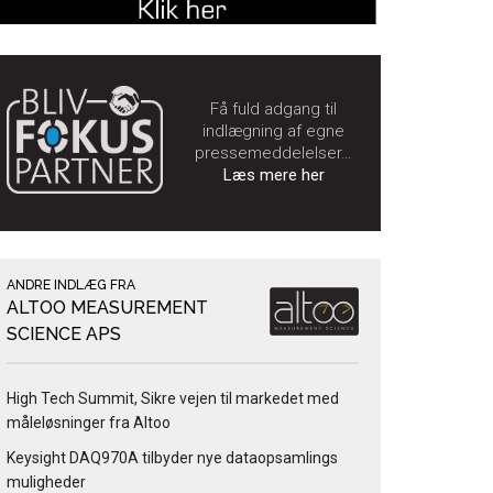
Få fuld adgang til
indlægning af egne
pressemeddelelser…
Læs mere her
ANDRE INDLÆG FRA
ALTOO MEASUREMENT
SCIENCE APS
High Tech Summit, Sikre vejen til markedet med
måleløsninger fra Altoo
Keysight DAQ970A tilbyder nye dataopsamlings
muligheder