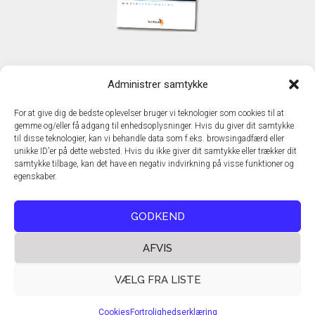
KONTAKT
Administrer samtykke
TechMedia A/S
Naverland 35
For at give dig de bedste oplevelser bruger vi teknologier som cookies til at
DK - 2600 Glostrup
gemme og/eller få adgang til enhedsoplysninger. Hvis du giver dit samtykke
www.techmedia.dk
til disse teknologier, kan vi behandle data som f.eks. browsingadfærd eller
Telefon: +45 43 24 26 28
unikke ID'er på dette websted. Hvis du ikke giver dit samtykke eller trækker dit
samtykke tilbage, kan det have en negativ indvirkning på visse funktioner og
E-mail:
info@techmedia.dk
egenskaber.
Privatlivspolitik
Cookiepolitik
GODKEND
AFVIS
VÆLG FRA LISTE
Cookies
Fortrolighedserklæring