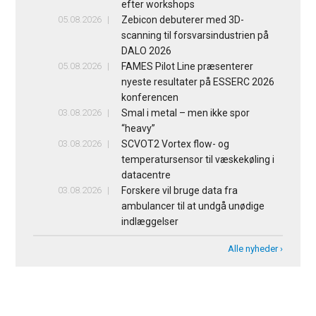
efter workshops
05.08.2026
Zebicon debuterer med 3D-
scanning til forsvarsindustrien på
DALO 2026
05.08.2026
FAMES Pilot Line præsenterer
nyeste resultater på ESSERC 2026
konferencen
03.08.2026
Smal i metal – men ikke spor
“heavy”
03.08.2026
SCVOT2 Vortex flow- og
temperatursensor til væskekøling i
datacentre
03.08.2026
Forskere vil bruge data fra
ambulancer til at undgå unødige
indlæggelser
Alle nyheder ›