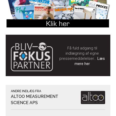
Få fuld adgang til
indlægning af egne
pressemeddelelser…
Læs
mere her
ANDRE INDLÆG FRA
ALTOO MEASUREMENT
SCIENCE APS