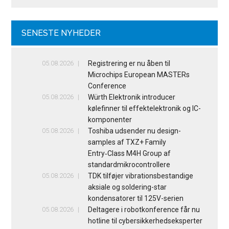
SENESTE NYHEDER
05.08.2026
Registrering er nu åben til
Microchips European MASTERs
Conference
05.08.2026
Würth Elektronik introducer
kølefinner til effektelektronik og IC-
komponenter
05.08.2026
Toshiba udsender nu design-
samples af TXZ+ Family
Entry‑Class M4H Group af
standardmikrocontrollere
05.08.2026
TDK tilføjer vibrationsbestandige
aksiale og soldering-star
kondensatorer til 125V-serien
05.08.2026
Deltagere i robotkonference får nu
hotline til cybersikkerhedseksperter