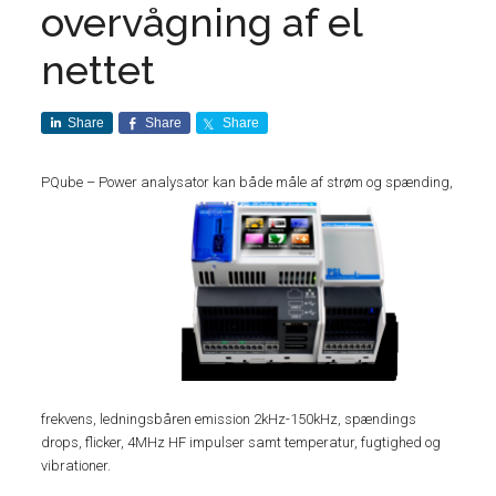
overvågning af el
nettet
Share
Share
Share
PQube – Power analy
sator kan både måle af strøm og spænding,
frekvens, ledningsbåren emission 2kHz-150kHz, spændings
drops, flicker, 4MHz HF impulser samt temperatur, fugtighed og
vibrationer.