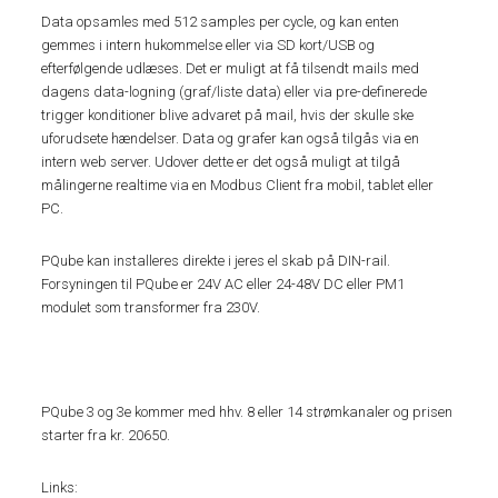
Data opsamles med 512 samples per cycle, og kan enten
gemmes i intern hukommelse eller via SD kort/USB og
efterfølgende udlæses. Det er muligt at få tilsendt mails med
dagens data-logning (graf/liste data) eller via pre-definerede
trigger konditioner blive advaret på mail, hvis der skulle ske
uforudsete hændelser. Data og grafer kan også tilgås via en
intern web server. Udover dette er det også muligt at tilgå
målingerne realtime via en Modbus Client fra mobil, tablet eller
PC.
PQube kan installeres direkte i jeres el skab på DIN-rail.
Forsyningen til PQube er 24V AC eller 24-48V DC eller PM1
modulet som transformer fra 230V.
PQube 3 og 3e kommer med hhv. 8 eller 14 strømkanaler og prisen
starter fra kr. 20650.
Links: