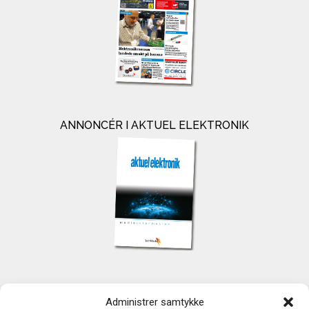
ANNONCÉR I AKTUEL ELEKTRONIK
KONTAKT
Administrer samtykke
TechMedia A/S