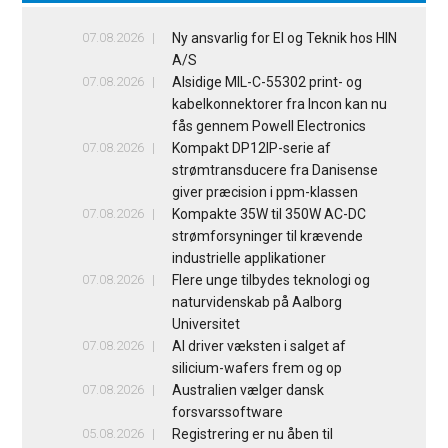
07.08.2026
Ny ansvarlig for El og Teknik hos HIN
A/S
07.08.2026
Alsidige MIL-C-55302 print- og
kabelkonnektorer fra Incon kan nu
fås gennem Powell Electronics
07.08.2026
Kompakt DP12IP-serie af
strømtransducere fra Danisense
giver præcision i ppm-klassen
07.08.2026
Kompakte 35W til 350W AC-DC
strømforsyninger til krævende
industrielle applikationer
07.08.2026
Flere unge tilbydes teknologi og
naturvidenskab på Aalborg
Universitet
07.08.2026
AI driver væksten i salget af
silicium-wafers frem og op
07.08.2026
Australien vælger dansk
forsvarssoftware
05.08.2026
Registrering er nu åben til