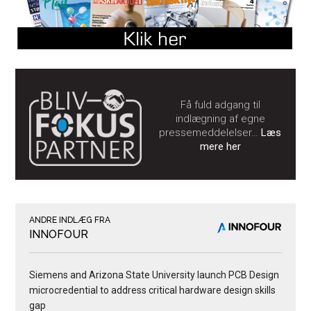
Få fuld adgang til
indlægning af egne
pressemeddelelser…
Læs
mere her
ANDRE INDLÆG FRA
INNOFOUR
Siemens and Arizona State University launch PCB Design
microcredential to address critical hardware design skills
gap