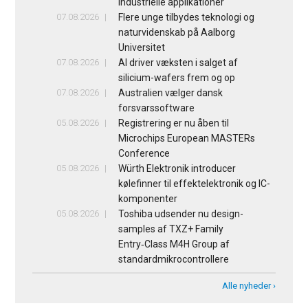
industrielle applikationer
07.08.2026
Flere unge tilbydes teknologi og
naturvidenskab på Aalborg
Universitet
07.08.2026
AI driver væksten i salget af
silicium-wafers frem og op
07.08.2026
Australien vælger dansk
forsvarssoftware
05.08.2026
Registrering er nu åben til
Microchips European MASTERs
Conference
05.08.2026
Würth Elektronik introducer
kølefinner til effektelektronik og IC-
komponenter
05.08.2026
Toshiba udsender nu design-
samples af TXZ+ Family
Entry‑Class M4H Group af
standardmikrocontrollere
Alle nyheder ›