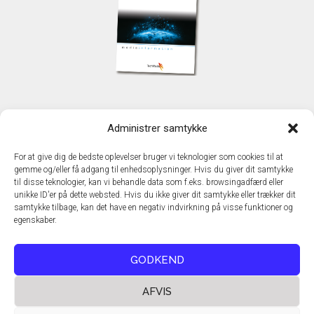
KONTAKT
Administrer samtykke
TechMedia A/S
Naverland 35
For at give dig de bedste oplevelser bruger vi teknologier som cookies til at
DK - 2600 Glostrup
gemme og/eller få adgang til enhedsoplysninger. Hvis du giver dit samtykke
www.techmedia.dk
til disse teknologier, kan vi behandle data som f.eks. browsingadfærd eller
Telefon: +45 43 24 26 28
unikke ID'er på dette websted. Hvis du ikke giver dit samtykke eller trækker dit
samtykke tilbage, kan det have en negativ indvirkning på visse funktioner og
E-mail:
info@techmedia.dk
egenskaber.
Privatlivspolitik
Cookiepolitik
GODKEND
AFVIS