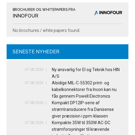
BROCHURER OG WHITEPAPERS FRA
INNOFOUR
No brochures / white papers found.
SENESTE NYHEDER
07.08.2026
Ny ansvarlig for El og Teknik hos HIN
A/S
07.08.2026
Alsidige MIL-C-55302 print- og
kabelkonnektorer fra Incon kan nu
fås gennem Powell Electronics
07.08.2026
Kompakt DP12IP-serie af
strømtransducere fra Danisense
giver præcision i ppm-klassen
07.08.2026
Kompakte 35W til 350W AC-DC
strømforsyninger til krævende