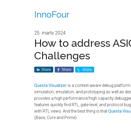
InnoFour
25. marts 2024
How to address AS
Challenges
Share
Share
Share
Questa Visualizer
is a context-aware debug platform t
simulation, emulation, and prototyping as well as des
provides a high performance/high capacity debugger 
features quickly find RTL, gate-level, and protocol b
with RTL views. And the best thing is that
Questa Visu
(Base, Core and Prime).