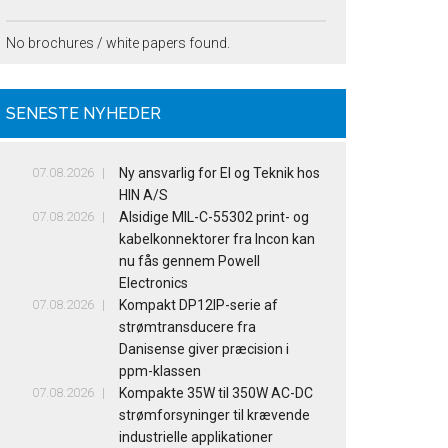
No brochures / white papers found.
SENESTE NYHEDER
07.08.2026
Ny ansvarlig for El og Teknik hos
HIN A/S
07.08.2026
Alsidige MIL-C-55302 print- og
kabelkonnektorer fra Incon kan
nu fås gennem Powell
Electronics
07.08.2026
Kompakt DP12IP-serie af
strømtransducere fra
Danisense giver præcision i
ppm-klassen
07.08.2026
Kompakte 35W til 350W AC-DC
strømforsyninger til krævende
industrielle applikationer