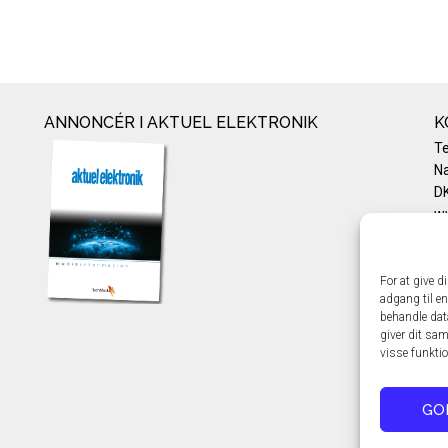
ANNONCÉR I AKTUEL ELEKTRONIK
K
T
Na
DK
w
Te
E-
Pr
For at give d
adgang til en
Co
behandle dat
giver dit sam
visse funkti
GO