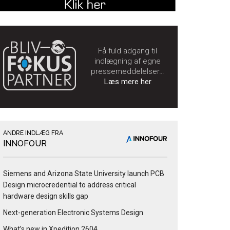
Få fuld adgang til
indlægning af egne
pressemeddelelser…
Læs mere her
ANDRE INDLÆG FRA
INNOFOUR
Siemens and Arizona State University launch PCB
Design microcredential to address critical
hardware design skills gap
Next-generation Electronic Systems Design
What’s new in Xpedition 2604