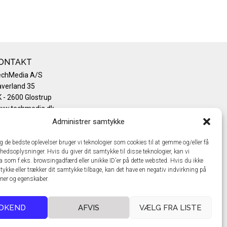
ONTAKT
echMedia A/S
verland 35
 - 2600 Glostrup
ww.techmedia.dk
lefon: +45 43 24 26 28
Administrer samtykke
mail:
info@techmedia.dk
ivatlivspolitik
ig de bedste oplevelser bruger vi teknologier som cookies til at gemme og/eller få
hedsoplysninger. Hvis du giver dit samtykke til disse teknologier, kan vi
okiepolitik
a som f.eks. browsingadfærd eller unikke ID'er på dette websted. Hvis du ikke
tykke eller trækker dit samtykke tilbage, kan det have en negativ indvirkning på
oner og egenskaber.
DKEND
AFVIS
VÆLG FRA LISTE