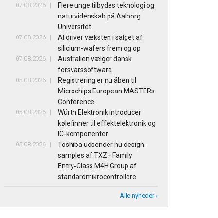
07.08.2026
Flere unge tilbydes teknologi og
naturvidenskab på Aalborg
Universitet
07.08.2026
AI driver væksten i salget af
silicium-wafers frem og op
07.08.2026
Australien vælger dansk
forsvarssoftware
05.08.2026
Registrering er nu åben til
Microchips European MASTERs
Conference
05.08.2026
Würth Elektronik introducer
kølefinner til effektelektronik og
IC-komponenter
05.08.2026
Toshiba udsender nu design-
samples af TXZ+ Family
Entry‑Class M4H Group af
standardmikrocontrollere
Alle nyheder ›