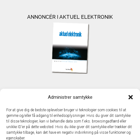
ANNONCÉR I AKTUEL ELEKTRONIK
KONTAKT
Administrer samtykke
TechMedia A/S
Naverland 35
For at give dig de bedste oplevelser bruger vi teknologier som cookies til at
DK - 2600 Glostrup
gemme og/eller få adgang til enhedsoplysninger. Hvis du giver dit samtykke
www.techmedia.dk
til disse teknologier, kan vi behandle data som f.eks. browsingadfærd eller
Telefon: +45 43 24 26 28
unikke ID'er på dette websted. Hvis du ikke giver dit samtykke eller trækker dit
samtykke tilbage, kan det have en negativ indvirkning på visse funktioner og
E-mail:
info@techmedia.dk
egenskaber.