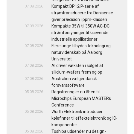
07.08.2026
Kompakt DP12IP-serie af
strømtransducere fra Danisense
giver præcision i ppm-klassen
07.08.2026
Kompakte 35W til 350W AC-DC
strømforsyninger til krævende
industrielle applikationer
07.08.2026
Flere unge tilbydes teknologi og
naturvidenskab på Aalborg
Universitet
07.08.2026
AI driver væksten i salget af
silicium-wafers frem og op
07.08.2026
Australien vælger dansk
forsvarssoftware
05.08.2026
Registrering er nu åben til
Microchips European MASTERs
Conference
05.08.2026
Würth Elektronik introducer
kølefinner til effektelektronik og IC-
komponenter
05.08.2026
Toshiba udsender nu design-