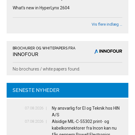
What’s new in HyperLynx 2604
Vis flere indlæg …
BROCHURER OG WHITEPAPERS FRA
INNOFOUR
No brochures / white papers found.
SENESTE NYHEDER
07.08.2026
Ny ansvarlig for El og Teknik hos HIN
A/S
07.08.2026
Alsidige MIL-C-55302 print- og
kabelkonnektorer fra Incon kan nu
fås gennem Powell Electronics