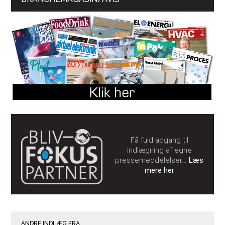
Få fuld adgang til
indlægning af egne
pressemeddelelser…
Læs
mere her
ANDRE INDLÆG FRA