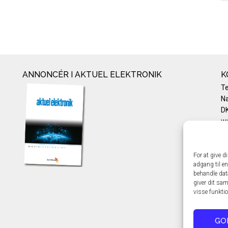
ANNONCÉR I AKTUEL ELEKTRONIK
K
T
Na
DK
w
Te
E-
Pr
For at give d
adgang til en
Co
behandle dat
giver dit sam
visse funkti
GO