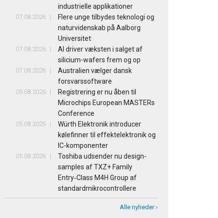
industrielle applikationer
07.08.2026
Flere unge tilbydes teknologi og
naturvidenskab på Aalborg
Universitet
07.08.2026
AI driver væksten i salget af
silicium-wafers frem og op
07.08.2026
Australien vælger dansk
forsvarssoftware
05.08.2026
Registrering er nu åben til
Microchips European MASTERs
Conference
05.08.2026
Würth Elektronik introducer
kølefinner til effektelektronik og
IC-komponenter
05.08.2026
Toshiba udsender nu design-
samples af TXZ+ Family
Entry‑Class M4H Group af
standardmikrocontrollere
Alle nyheder ›