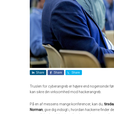
Share
Share
Share
Truslen for cyberangreb er højere end nogensinde før 
kan sikre din virksomhed mod hackerangreb.
På en af messens mange konferencer, kan du,
tirsda
Norman
, give dig indsigt i, hvordan hackerne finder d