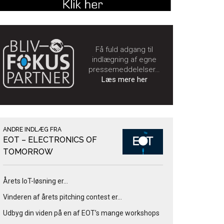
Få fuld adgang til
indlægning af egne
pressemeddelelser…
Læs mere her
ANDRE INDLÆG FRA
EOT – ELECTRONICS OF
TOMORROW
Årets IoT-løsning er…
Vinderen af årets pitching contest er…
Udbyg din viden på en af EOT’s mange workshops