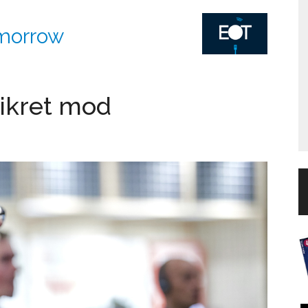
omorrow
sikret mod