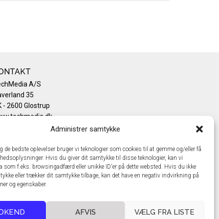
ONTAKT
echMedia A/S
verland 35
 - 2600 Glostrup
ww.techmedia.dk
lefon: +45 43 24 26 28
Administrer samtykke
mail:
info@techmedia.dk
ivatlivspolitik
ig de bedste oplevelser bruger vi teknologier som cookies til at gemme og/eller få
hedsoplysninger. Hvis du giver dit samtykke til disse teknologier, kan vi
okiepolitik
a som f.eks. browsingadfærd eller unikke ID'er på dette websted. Hvis du ikke
tykke eller trækker dit samtykke tilbage, kan det have en negativ indvirkning på
oner og egenskaber.
DKEND
AFVIS
VÆLG FRA LISTE