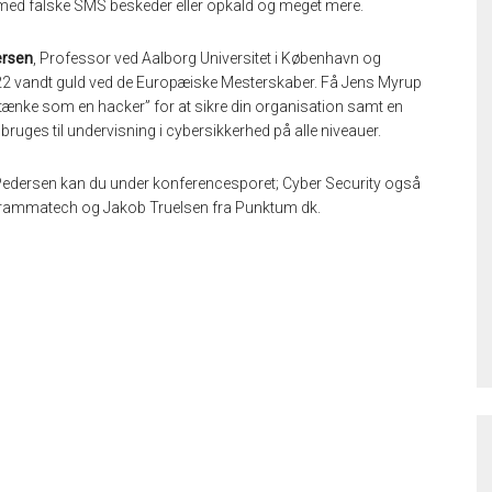
g med falske SMS beskeder eller opkald og meget mere.
ersen
, Professor ved Aalborg Universitet i København og
2022 vandt guld ved de Europæiske Mesterskaber. Få Jens Myrup
”tænke som en hacker” for at sikre din organisation samt en
bruges til undervisning i cybersikkerhed på alle niveauer.
dersen kan du under konferencesporet; Cyber Security også
 Grammatech og Jakob Truelsen fra Punktum dk.