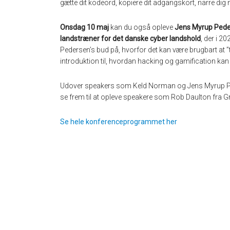
gætte dit kodeord, kopiere dit adgangskort, narre di
Onsdag 10 maj
kan du også opleve
Jens Myrup Ped
landstræner for det danske cyber landshold
, der i 
Pedersen’s bud på, hvorfor det kan være brugbart at 
introduktion til, hvordan hacking og gamification kan 
Udover speakers som Keld Norman og Jens Myrup Pe
se frem til at opleve speakere som Rob Daulton fra
Se hele konferenceprogrammet her