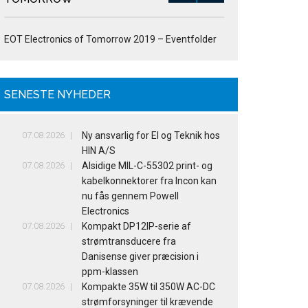
EOT Electronics of Tomorrow 2019 – Eventfolder
SENESTE NYHEDER
07.08.2026
Ny ansvarlig for El og Teknik hos
HIN A/S
07.08.2026
Alsidige MIL-C-55302 print- og
kabelkonnektorer fra Incon kan
nu fås gennem Powell
Electronics
07.08.2026
Kompakt DP12IP-serie af
strømtransducere fra
Danisense giver præcision i
ppm-klassen
07.08.2026
Kompakte 35W til 350W AC-DC
strømforsyninger til krævende