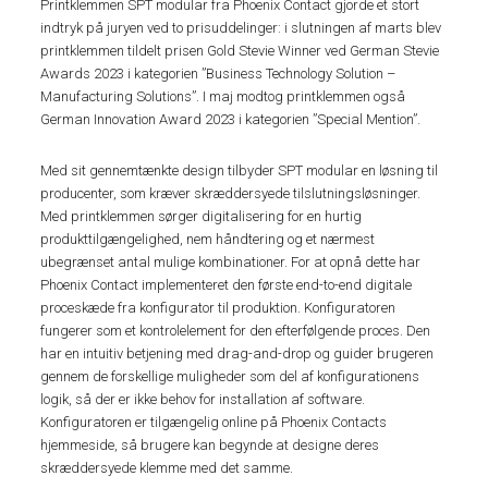
Printklemmen SPT modular fra Phoenix Contact gjorde et stort
indtryk på juryen ved to prisuddelinger: i slutningen af marts blev
printklemmen tildelt prisen Gold Stevie Winner ved German Stevie
Awards 2023 i kategorien ”Business Technology Solution –
Manufacturing Solutions”. I maj modtog printklemmen også
German Innovation Award 2023 i kategorien ”Special Mention”.
Med sit gennemtænkte design tilbyder SPT modular en løsning til
producenter, som kræver skræddersyede tilslutningsløsninger.
Med printklemmen sørger digitalisering for en hurtig
produkttilgængelighed, nem håndtering og et nærmest
ubegrænset antal mulige kombinationer. For at opnå dette har
Phoenix Contact implementeret den første end-to-end digitale
proceskæde fra konfigurator til produktion. Konfiguratoren
fungerer som et kontrolelement for den efterfølgende proces. Den
har en intuitiv betjening med drag-and-drop og guider brugeren
gennem de forskellige muligheder som del af konfigurationens
logik, så der er ikke behov for installation af software.
Konfiguratoren er tilgængelig online på Phoenix Contacts
hjemmeside, så brugere kan begynde at designe deres
skræddersyede klemme med det samme.