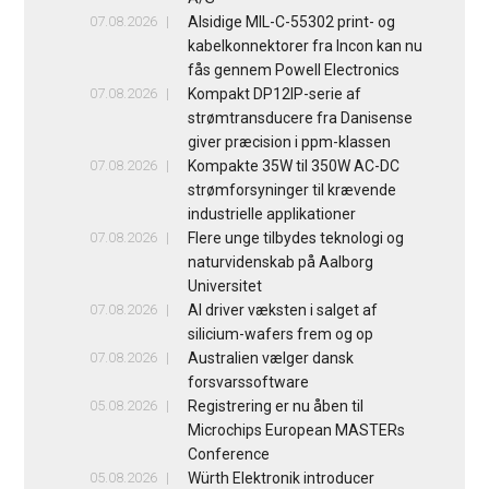
07.08.2026
Alsidige MIL-C-55302 print- og
kabelkonnektorer fra Incon kan nu
fås gennem Powell Electronics
07.08.2026
Kompakt DP12IP-serie af
strømtransducere fra Danisense
giver præcision i ppm-klassen
07.08.2026
Kompakte 35W til 350W AC-DC
strømforsyninger til krævende
industrielle applikationer
07.08.2026
Flere unge tilbydes teknologi og
naturvidenskab på Aalborg
Universitet
07.08.2026
AI driver væksten i salget af
silicium-wafers frem og op
07.08.2026
Australien vælger dansk
forsvarssoftware
05.08.2026
Registrering er nu åben til
Microchips European MASTERs
Conference
05.08.2026
Würth Elektronik introducer