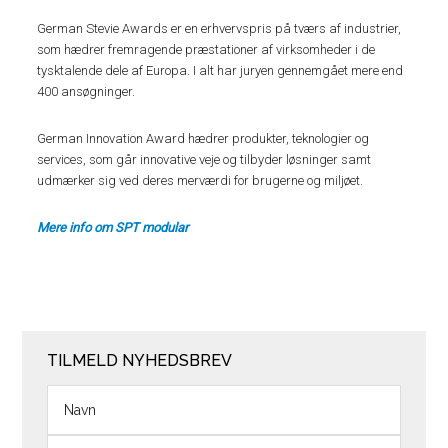
German Stevie Awards er en erhvervspris på tværs af industrier,
som hædrer fremragende præstationer af virksomheder i de
tysktalende dele af Europa. I alt har juryen gennemgået mere end
400 ansøgninger.
German Innovation Award hædrer produkter, teknologier og
services, som går innovative veje og tilbyder løsninger samt
udmærker sig ved deres merværdi for brugerne og miljøet.
Mere info om SPT modular
TILMELD NYHEDSBREV