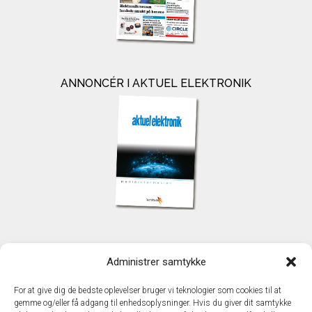
ANNONCÉR I AKTUEL ELEKTRONIK
KONTAKT
Administrer samtykke
TechMedia A/S
Naverland 35
For at give dig de bedste oplevelser bruger vi teknologier som cookies til at
DK - 2600 Glostrup
gemme og/eller få adgang til enhedsoplysninger. Hvis du giver dit samtykke
www.techmedia.dk