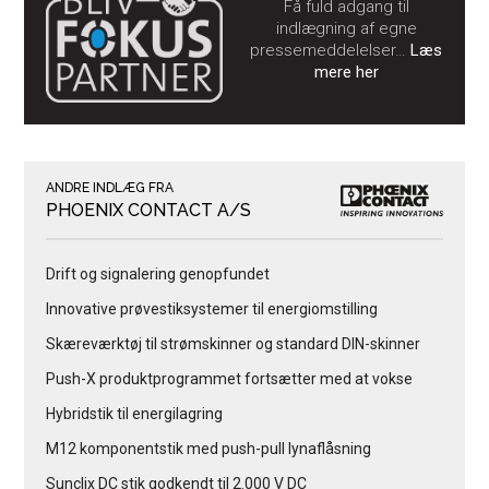
Få fuld adgang til
indlægning af egne
pressemeddelelser…
Læs
mere her
ANDRE INDLÆG FRA
PHOENIX CONTACT A/S
Drift og signalering genopfundet
Innovative prøvestiksystemer til energiomstilling
Skæreværktøj til strømskinner og standard DIN-skinner
Push-X produktprogrammet fortsætter med at vokse
Hybridstik til energilagring
M12 komponentstik med push-pull lynaflåsning
Sunclix DC stik godkendt til 2.000 V DC