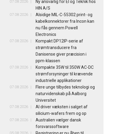
07.08.2026
Ny ansvarlig for El og Teknik hos
HIN A/S
07.08.2026
Alsidige MIL-C-55302 print- og
kabelkonnektorer fra Incon kan
nu fås gennem Powell
Electronics
07.08.2026
Kompakt DP12IP-serie af
strømtransducere fra
Danisense giver præcision i
ppm-klassen
07.08.2026
Kompakte 35W til 350W AC-DC
strømforsyninger til krævende
industrielle applikationer
07.08.2026
Flere unge tilbydes teknologi og
naturvidenskab på Aalborg
Universitet
07.08.2026
AI driver væksten i salget af
silicium-wafers frem og op
07.08.2026
Australien vælger dansk
forsvarssoftware
05.08.2026
Registrering er nu åben til