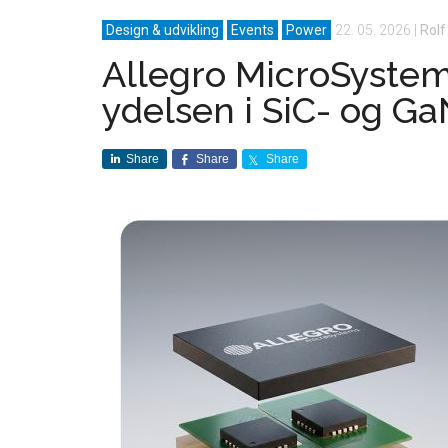
Design & udvikling
Events
Power
22. 05. 2026
|
Rolf
Allegro MicroSystem
ydelsen i SiC- og Ga
Share
Share
Share