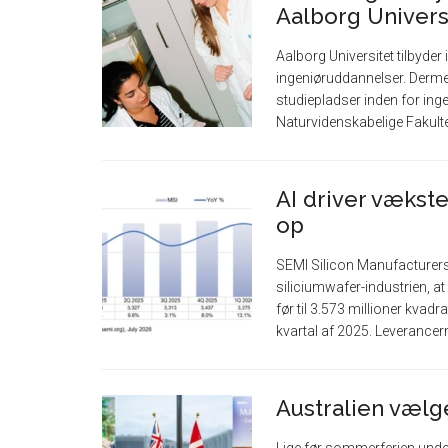
Aalborg Univers
Aalborg Universitet tilbyder
ingeniøruddannelser. Dermed 
studiepladser inden for ing
Naturvidenskabelige Fakult
AI driver vækste
op
SEMI Silicon Manufacturers
siliciumwafer-industrien, at
før til 3.573 millioner kvad
kvartal af 2025. Leverancer
Australien vælg