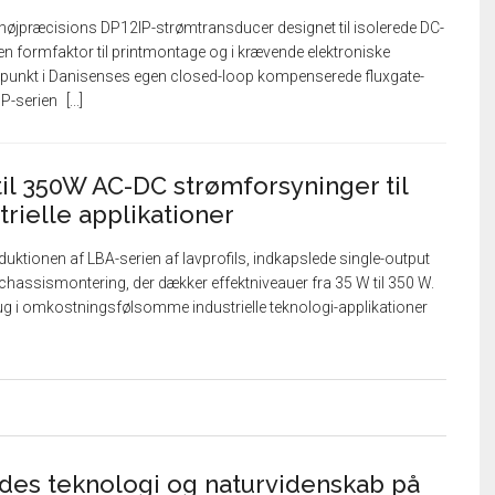
 højpræcisions DP12IP-strømtransducer designet til isolerede DC-
 formfaktor til printmontage og i krævende elektroniske
spunkt i Danisenses egen closed-loop kompenserede fluxgate-
IP-serien
l 350W AC-DC strømforsyninger til
rielle applikationer
tionen af ​​LBA-serien af ​​lavprofils, indkapslede single-output
chassismontering, der dækker effektniveauer fra 35 W til 350 W.
brug i omkostningsfølsomme industrielle teknologi-applikationer
ydes teknologi og naturvidenskab på