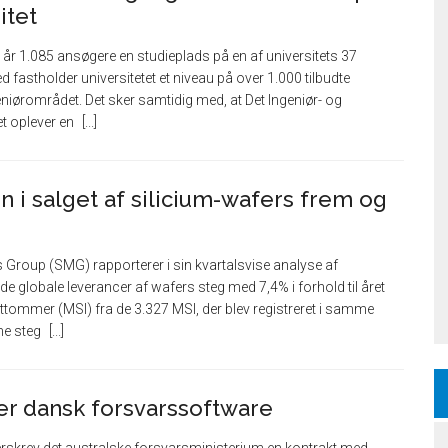
itet
 i år 1.085 ansøgere en studieplads på en af universitets 37
fastholder universitetet et niveau på over 1.000 tilbudte
eniørområdet. Det sker samtidig med, at Det Ingeniør- og
et oplever en
n i salget af silicium-wafers frem og
 Group (SMG) rapporterer i sin kvartalsvise analyse af
 de globale leverancer af wafers steg med 7,4% i forhold til året
rattommer (MSI) fra de 3.327 MSI, der blev registreret i samme
ne steg
er dansk forsvarssoftware