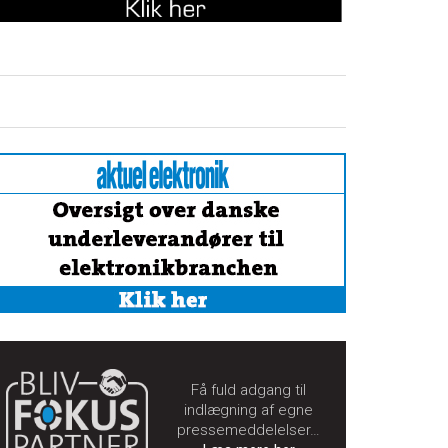
Få fuld adgang til
indlægning af egne
pressemeddelelser…