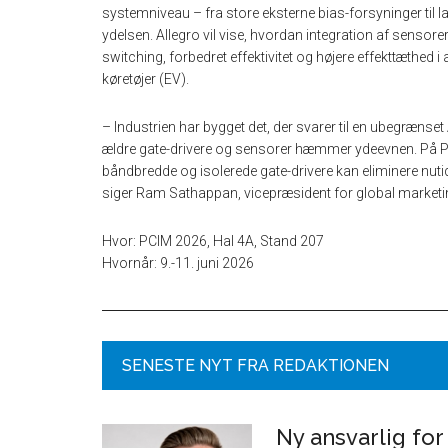
systemniveau – fra store eksterne bias-forsyninger til
ydelsen. Allegro vil vise, hvordan integration af sensor
switching, forbedret effektivitet og højere effekttæthed i
køretøjer (EV).
– Industrien har bygget det, der svarer til en ubegrænset
ældre gate-drivere og sensorer hæmmer ydeevnen. På P
båndbredde og isolerede gate-drivere kan eliminere nut
siger Ram Sathappan, vicepræsident for global marketin
Hvor: PCIM 2026, Hal 4A, Stand 207
Hvornår: 9.-11. juni 2026
SENESTE NYT FRA REDAKTIONEN
Ny ansvarlig for