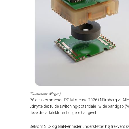
(illustration: Allegro)
På den kommende PCIM-messe 2026 i Nürnberg vil Alle
udnytte det fulde switching-potentiale i wide bandga
de ældre arkitekturer tidligere har givet.
Selvom SiC- og GaN-enheder understøtter højfrekvent sw