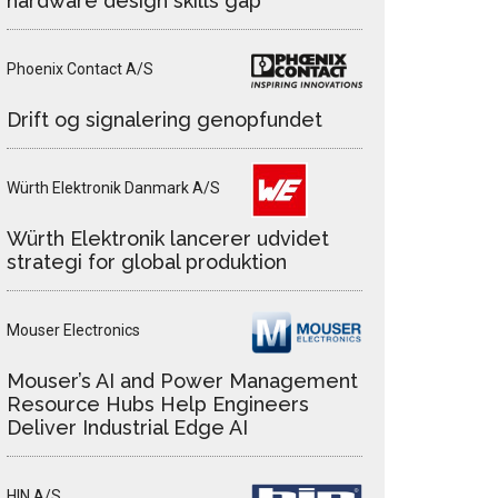
hardware design skills gap
Phoenix Contact A/S
Drift og signalering genopfundet
Würth Elektronik Danmark A/S
Würth Elektronik lancerer udvidet
strategi for global produktion
Mouser Electronics
Mouser’s AI and Power Management
Resource Hubs Help Engineers
Deliver Industrial Edge AI
HIN A/S