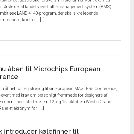
rskrev det australske forsvarsministerium en kontrakt med
n første del af landets nye battle management system (BMS).
 ambitiøse LAND 4140-program, der skal sikre løbende
ommando-, kontrol-,
 nu åben til Microchips European
rence
u åbnet for registrering til sin European MASTERs Conference,
s-event med krav om personligt fremmøde for designere af
rencen finder sted mellem 12. og 15. oktober i Westin Grand
s er et akronym for
 introducer kølefinner til