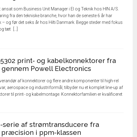
t ansat som Business Unit Manager i El og Teknik hos HIN A/S.
ing fra den tekniske branche, hvor han de seneste 6 år har
 – og før det seks år hos Hilti Danmark. Begge steder med fokus
 og tæt
55302 print- og kabelkonnektorer fra
s gennem Powell Electronics
everandør af konnektorer og flere andre komponenter til high-rel
var, aerospace og industriformål, tilbyder nu et komplet line-up af
rer til print- og kabelmontage. Konnektorfamilien er kvalificeret
serie af strømtransducere fra
 præcision i ppm-klassen