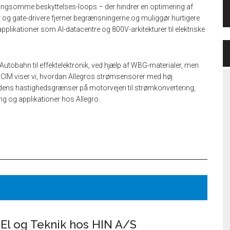
 langsomme beskyttelses-loops – der hindrer en optimering af
er og gate-drivere fjerner begrænsningerne og muliggør hurtigere
 applikationer som AI-datacentre og 800V-arkitekturer til elektriske
 Autobahn til effektelektronik, ved hjælp af WBG-materialer, men
CIM viser vi, hvordan Allegros strømsensorer med høj
idens hastighedsgrænser på motorvejen til strømkonvertering,
g og applikationer hos Allegro.
 El og Teknik hos HIN A/S