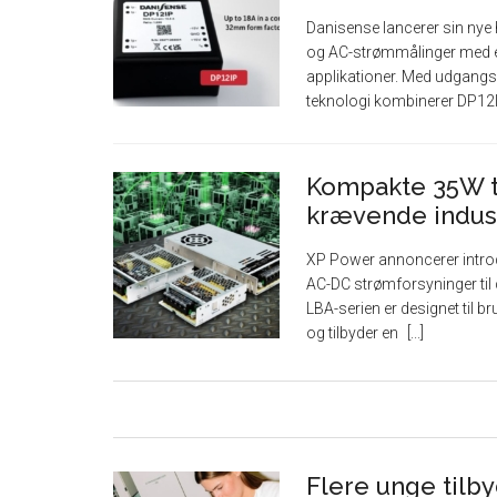
Danisense lancerer sin nye
og AC-strømmålinger med en
applikationer. Med udgang
teknologi kombinerer DP12
Kompakte 35W ti
krævende indust
XP Power annoncerer introduk
AC-DC strømforsyninger til 
LBA-serien er designet til 
og tilbyder en
Flere unge tilb