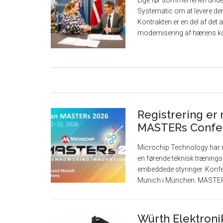
Lige før sommerferien unde
Systematic om at levere de
Kontrakten er en del af det
modernisering af hærens k
Registrering er
MASTERs Confe
Microchip Technology har n
en førende teknisk træning
embeddede styringer. Konfe
Munich i München. MASTER
Würth Elektronik