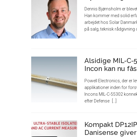
Dennis Bjørnsholm er bleve
Han kommer med solid erfar
arbejdet hos Solar Danmark
på salg, teknisk rådgivning
Alsidige MIL-C-
Incon kan nu få
Powell Electronics, der er l
applikationer inden for fors
Incons MIL-C-55302 konnekto
efter Defense
Kompakt DP12IP-
Danisense giver