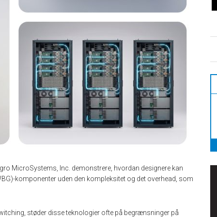
gro MicroSystems, Inc. demonstrere, hvordan designere kan
p (WBG)-komponenter uden den kompleksitet og det overhead, som
itching, støder disse teknologier ofte på begrænsninger på