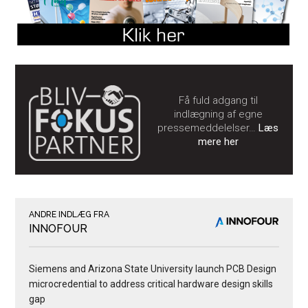
Få fuld adgang til
indlægning af egne
pressemeddelelser…
Læs
mere her
ANDRE INDLÆG FRA
INNOFOUR
Siemens and Arizona State University launch PCB Design
microcredential to address critical hardware design skills
gap