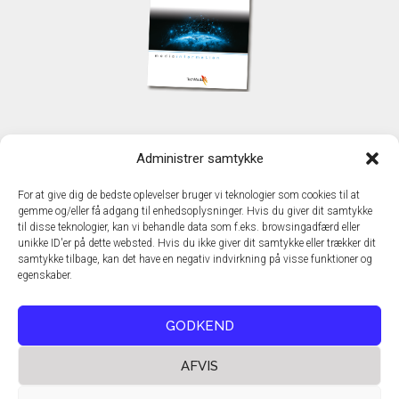
KONTAKT
Administrer samtykke
TechMedia A/S
Naverland 35
For at give dig de bedste oplevelser bruger vi teknologier som cookies til at
DK - 2600 Glostrup
gemme og/eller få adgang til enhedsoplysninger. Hvis du giver dit samtykke
www.techmedia.dk
til disse teknologier, kan vi behandle data som f.eks. browsingadfærd eller
Telefon: +45 43 24 26 28
unikke ID'er på dette websted. Hvis du ikke giver dit samtykke eller trækker dit
samtykke tilbage, kan det have en negativ indvirkning på visse funktioner og
E-mail:
info@techmedia.dk
egenskaber.
Privatlivspolitik
Cookiepolitik
GODKEND
AFVIS