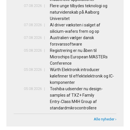
07.08.2026
Flere unge tilbydes teknologi og
naturvidenskab på Aalborg
Universitet
07.08.2026
AI driver væksten i salget af
silicium-wafers frem og op
07.08.2026
Australien vælger dansk
forsvarssoftware
05.08.2026
Registrering er nu åben til
Microchips European MASTERs
Conference
05.08.2026
Würth Elektronik introducer
kølefinner til effektelektronik og IC-
komponenter
05.08.2026
Toshiba udsender nu design-
samples af TXZ+ Family
Entry‑Class M4H Group af
standardmikrocontrollere
Alle nyheder ›