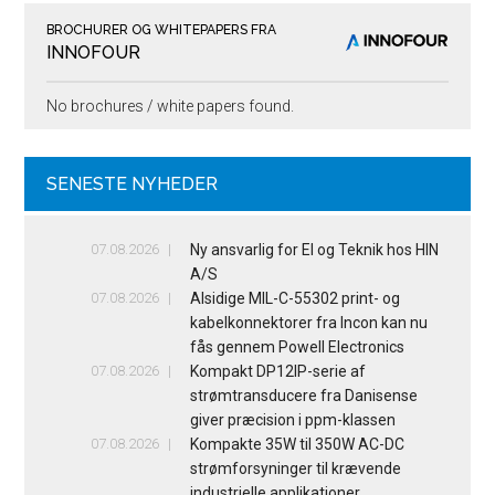
BROCHURER OG WHITEPAPERS FRA
INNOFOUR
No brochures / white papers found.
SENESTE NYHEDER
07.08.2026
Ny ansvarlig for El og Teknik hos HIN
A/S
07.08.2026
Alsidige MIL-C-55302 print- og
kabelkonnektorer fra Incon kan nu
fås gennem Powell Electronics
07.08.2026
Kompakt DP12IP-serie af
strømtransducere fra Danisense
giver præcision i ppm-klassen
07.08.2026
Kompakte 35W til 350W AC-DC
strømforsyninger til krævende
industrielle applikationer