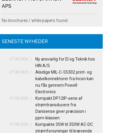
APS
No brochures / white papers found.
SENESTE NYHEDER
07.08.2026
Ny ansvarlig for El og Teknik hos
HIN A/S
07.08.2026
Alsidige MIL-C-55302 print- og
kabelkonnektorer fra Incon kan
nu fås gennem Powell
Electronics
07.08.2026
Kompakt DP12IP-serie af
strømtransducere fra
Danisense giver præcision i
ppm-klassen
07.08.2026
Kompakte 35W til 350W AC-DC
strømforsyninger til krævende