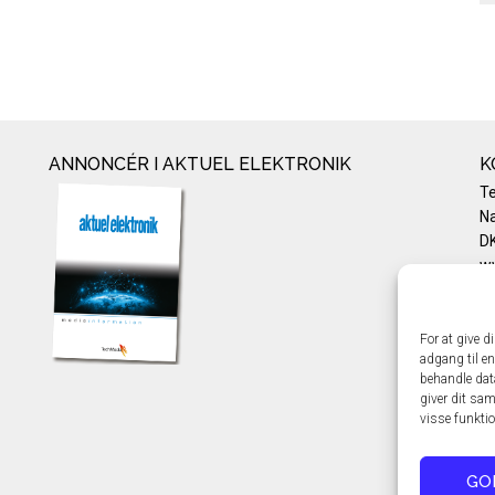
ANNONCÉR I AKTUEL ELEKTRONIK
K
T
Na
DK
w
Te
E-
Pr
For at give d
adgang til en
Co
behandle dat
giver dit sam
visse funkti
GO