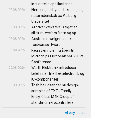
industrielle applikationer
07.08.2026
Flere unge tilbydes teknologi og
naturvidenskab på Aalborg
Universitet
07.08.2026
AI driver væksten i salget af
silicium-wafers frem og op
07.08.2026
Australien vælger dansk
forsvarssoftware
05.08.2026
Registrering er nu åben til
Microchips European MASTERs
Conference
05.08.2026
Würth Elektronik introducer
kølefinner til effektelektronik og
IC-komponenter
05.08.2026
Toshiba udsender nu design-
samples af TXZ+ Family
Entry‑Class M4H Group af
standardmikrocontrollere
Alle nyheder ›