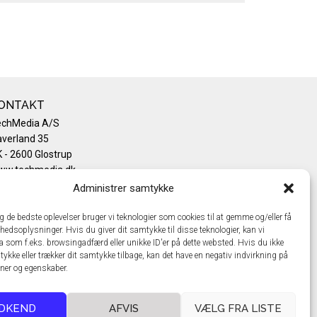
ONTAKT
echMedia A/S
verland 35
 - 2600 Glostrup
ww.techmedia.dk
lefon: +45 43 24 26 28
Administrer samtykke
mail:
info@techmedia.dk
ivatlivspolitik
ig de bedste oplevelser bruger vi teknologier som cookies til at gemme og/eller få
hedsoplysninger. Hvis du giver dit samtykke til disse teknologier, kan vi
okiepolitik
a som f.eks. browsingadfærd eller unikke ID'er på dette websted. Hvis du ikke
tykke eller trækker dit samtykke tilbage, kan det have en negativ indvirkning på
oner og egenskaber.
DKEND
AFVIS
VÆLG FRA LISTE