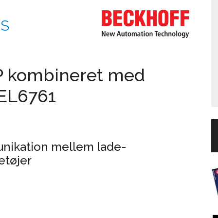
pS
P kombineret med
EL6761
unikation mellem lade-
etøjer