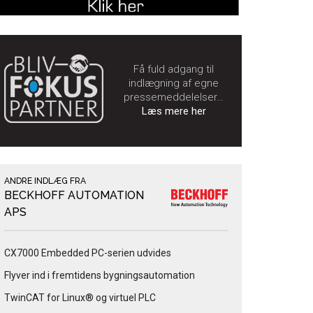
Få fuld adgang til
indlægning af egne
pressemeddelelser…
Læs mere her
ANDRE INDLÆG FRA
BECKHOFF AUTOMATION
APS
CX7000 Embedded PC-serien udvides
Flyver ind i fremtidens bygningsautomation
TwinCAT for Linux® og virtuel PLC