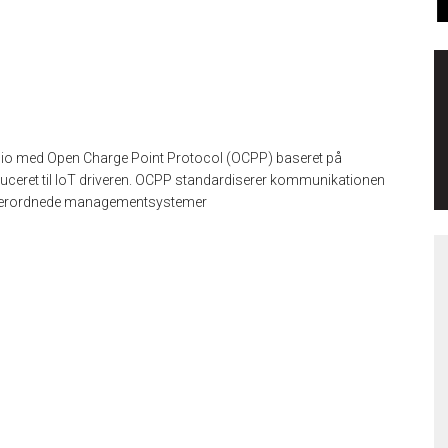
lio med Open Charge Point Protocol (OCPP) baseret på
duceret til IoT driveren. OCPP standardiserer kommunikationen
e overordnede managementsystemer