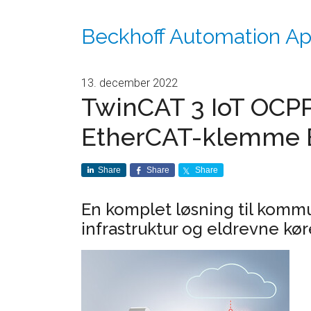
Beckhoff Automation A
13. december 2022
TwinCAT 3 IoT OCP
EtherCAT-klemme 
Share
Share
Share
En komplet løsning til komm
infrastruktur og eldrevne kør