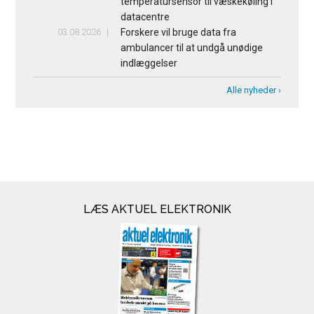
temperatursensor til væskekøling i
datacentre
03.08.2026
Forskere vil bruge data fra
ambulancer til at undgå unødige
indlæggelser
Alle nyheder ›
LÆS AKTUEL ELEKTRONIK