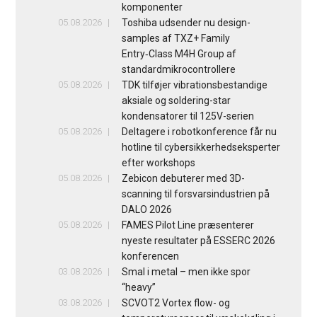
komponenter
05.08.2026
Toshiba udsender nu design-
samples af TXZ+ Family
Entry‑Class M4H Group af
standardmikrocontrollere
05.08.2026
TDK tilføjer vibrationsbestandige
aksiale og soldering-star
kondensatorer til 125V-serien
05.08.2026
Deltagere i robotkonference får nu
hotline til cybersikkerhedseksperter
efter workshops
05.08.2026
Zebicon debuterer med 3D-
scanning til forsvarsindustrien på
DALO 2026
05.08.2026
FAMES Pilot Line præsenterer
nyeste resultater på ESSERC 2026
konferencen
03.08.2026
Smal i metal – men ikke spor
“heavy”
03.08.2026
SCVOT2 Vortex flow- og