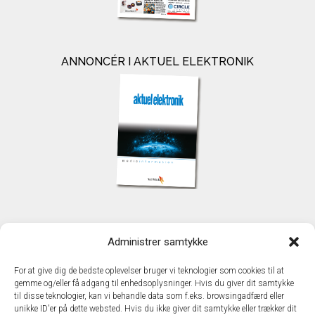
ANNONCÉR I AKTUEL ELEKTRONIK
KONTAKT
Administrer samtykke
TechMedia A/S
Naverland 35
For at give dig de bedste oplevelser bruger vi teknologier som cookies til at
DK - 2600 Glostrup
gemme og/eller få adgang til enhedsoplysninger. Hvis du giver dit samtykke
www.techmedia.dk
til disse teknologier, kan vi behandle data som f.eks. browsingadfærd eller
Telefon: +45 43 24 26 28
unikke ID'er på dette websted. Hvis du ikke giver dit samtykke eller trækker dit