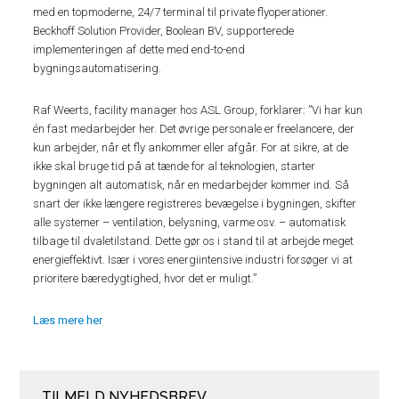
med en topmoderne, 24/7 terminal til private flyoperationer.
Beckhoff Solution Provider, Boolean BV, supporterede
implementeringen af ​​dette med end-to-end
bygningsautomatisering.
Raf Weerts, facility manager hos ASL Group, forklarer: ”Vi har kun
én fast medarbejder her. Det øvrige personale er freelancere, der
kun arbejder, når et fly ankommer eller afgår. For at sikre, at de
ikke skal bruge tid på at tænde for al teknologien, starter
bygningen alt automatisk, når en medarbejder kommer ind. Så
snart der ikke længere registreres bevægelse i bygningen, skifter
alle systemer – ventilation, belysning, varme osv. – automatisk
tilbage til dvaletilstand. Dette gør os i stand til at arbejde meget
energieffektivt. Især i vores energiintensive industri forsøger vi at
prioritere bæredygtighed, hvor det er muligt.”
Læs mere her
TILMELD NYHEDSBREV