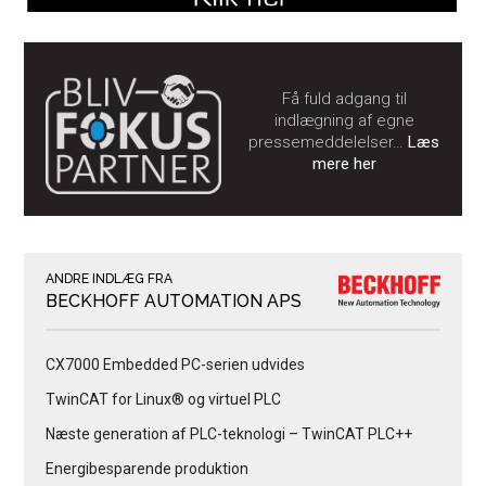
Få fuld adgang til
indlægning af egne
pressemeddelelser…
Læs
mere her
ANDRE INDLÆG FRA
BECKHOFF AUTOMATION APS
CX7000 Embedded PC-serien udvides
TwinCAT for Linux® og virtuel PLC
Næste generation af PLC-teknologi – TwinCAT PLC++
Energibesparende produktion