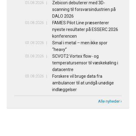
05.08.2026
Zebicon debuterer med 3D-
scanning til forsvarsindustrien på
DALO 2026
05.08.2026
FAMES Pilot Line præsenterer
nyeste resultater på ESSERC 2026
konferencen
03.08.2026
Smal i metal – men ikke spor
“heavy”
03.08.2026
SCVOT2 Vortex flow- og
temperatursensor til væskekøling i
datacentre
03.08.2026
Forskere vil bruge data fra
ambulancer til at undgå unødige
indlæggelser
Alle nyheder ›