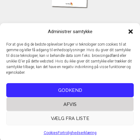
KONTAKT
Administrer samtykke
TechMedia A/S
Naverland 35
For at give dig de bedste oplevelser bruger vi teknologier som cookies til at
DK - 2600 Glostrup
gemme og/eller få adgang til enhedsoplysninger. Hvis du giver dit samtykke
www.techmedia.dk
til disse teknologier, kan vi behandle data som f.eks. browsingadfærd eller
Telefon: +45 43 24 26 28
unikke ID'er på dette websted. Hvis du ikke giver dit samtykke eller trækker dit
samtykke tilbage, kan det have en negativ indvirkning på visse funktioner og
E-mail:
info@techmedia.dk
egenskaber.
Privatlivspolitik
Cookiepolitik
GODKEND
AFVIS
VÆLG FRA LISTE
Cookies
Fortrolighedserklæring