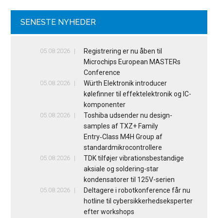
SENESTE NYHEDER
05.08.2026
Registrering er nu åben til
Microchips European MASTERs
Conference
05.08.2026
Würth Elektronik introducer
kølefinner til effektelektronik og IC-
komponenter
05.08.2026
Toshiba udsender nu design-
samples af TXZ+ Family
Entry‑Class M4H Group af
standardmikrocontrollere
05.08.2026
TDK tilføjer vibrationsbestandige
aksiale og soldering-star
kondensatorer til 125V-serien
05.08.2026
Deltagere i robotkonference får nu
hotline til cybersikkerhedseksperter
efter workshops