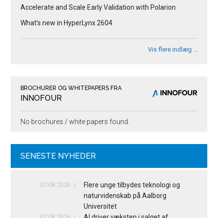
Accelerate and Scale Early Validation with Polarion
What’s new in HyperLynx 2604
Vis flere indlæg …
BROCHURER OG WHITEPAPERS FRA
INNOFOUR
No brochures / white papers found.
SENESTE NYHEDER
07.08.2026
Flere unge tilbydes teknologi og
naturvidenskab på Aalborg
Universitet
07.08.2026
AI driver væksten i salget af