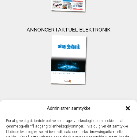
ANNONCÉR I AKTUEL ELEKTRONIK
KONTAKT
Administrer samtykke
TechMedia A/S
Naverland 35
For at give dig de bedste oplevelser bruger vi teknologier som cookies til at
DK - 2600 Glostrup
gemme og/eller få adgang til enhedsoplysninger. Hvis du giver dit samtykke
www.techmedia.dk
til disse teknologier, kan vi behandle data som f.eks. browsingadfærd eller
Telefon: +45 43 24 26 28