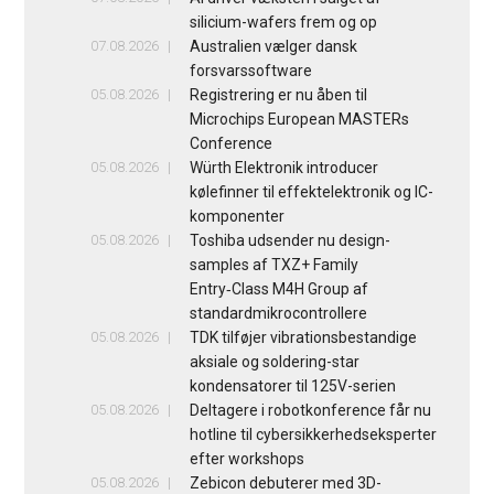
silicium-wafers frem og op
07.08.2026
Australien vælger dansk
forsvarssoftware
05.08.2026
Registrering er nu åben til
Microchips European MASTERs
Conference
05.08.2026
Würth Elektronik introducer
kølefinner til effektelektronik og IC-
komponenter
05.08.2026
Toshiba udsender nu design-
samples af TXZ+ Family
Entry‑Class M4H Group af
standardmikrocontrollere
05.08.2026
TDK tilføjer vibrationsbestandige
aksiale og soldering-star
kondensatorer til 125V-serien
05.08.2026
Deltagere i robotkonference får nu
hotline til cybersikkerhedseksperter
efter workshops
05.08.2026
Zebicon debuterer med 3D-