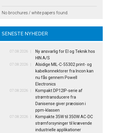
No brochures / white papers found.
SENESTE NYHEDER
07.08.2026
Ny ansvarlig for El og Teknik hos
HIN A/S
07.08.2026
Alsidige MIL-C-55302 print- og
kabelkonnektorer fra Incon kan
nu fås gennem Powell
Electronics
07.08.2026
Kompakt DP12IP-serie af
strømtransducere fra
Danisense giver præcision i
ppm-klassen
07.08.2026
Kompakte 35W til 350W AC-DC
strømforsyninger til krævende
industrielle applikationer