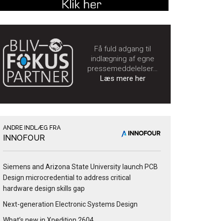
Få fuld adgang til
indlægning af egne
pressemeddelelser…
Læs mere her
ANDRE INDLÆG FRA
INNOFOUR
Siemens and Arizona State University launch PCB
Design microcredential to address critical
hardware design skills gap
Next-generation Electronic Systems Design
What’s new in Xpedition 2604