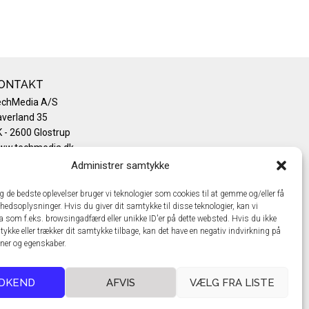
ONTAKT
echMedia A/S
verland 35
 - 2600 Glostrup
ww.techmedia.dk
lefon: +45 43 24 26 28
Administrer samtykke
mail:
info@techmedia.dk
ivatlivspolitik
ig de bedste oplevelser bruger vi teknologier som cookies til at gemme og/eller få
hedsoplysninger. Hvis du giver dit samtykke til disse teknologier, kan vi
okiepolitik
a som f.eks. browsingadfærd eller unikke ID'er på dette websted. Hvis du ikke
tykke eller trækker dit samtykke tilbage, kan det have en negativ indvirkning på
oner og egenskaber.
DKEND
AFVIS
VÆLG FRA LISTE