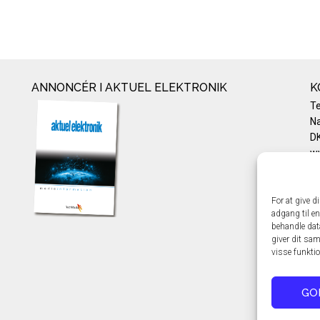
ANNONCÉR I AKTUEL ELEKTRONIK
K
T
Na
DK
w
Te
E-
Pr
For at give d
adgang til en
Co
behandle dat
giver dit sam
visse funkti
GO