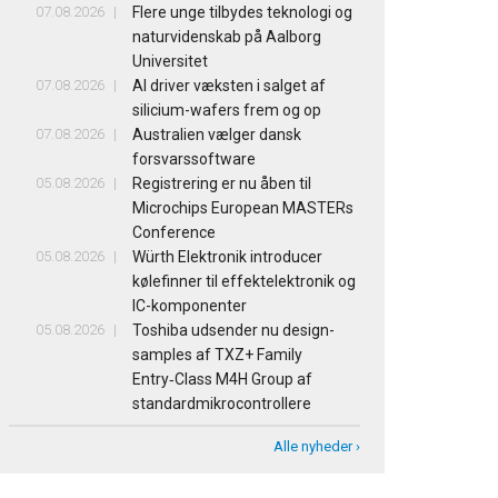
07.08.2026
Flere unge tilbydes teknologi og
naturvidenskab på Aalborg
Universitet
07.08.2026
AI driver væksten i salget af
silicium-wafers frem og op
07.08.2026
Australien vælger dansk
forsvarssoftware
05.08.2026
Registrering er nu åben til
Microchips European MASTERs
Conference
05.08.2026
Würth Elektronik introducer
kølefinner til effektelektronik og
IC-komponenter
05.08.2026
Toshiba udsender nu design-
samples af TXZ+ Family
Entry‑Class M4H Group af
standardmikrocontrollere
Alle nyheder ›