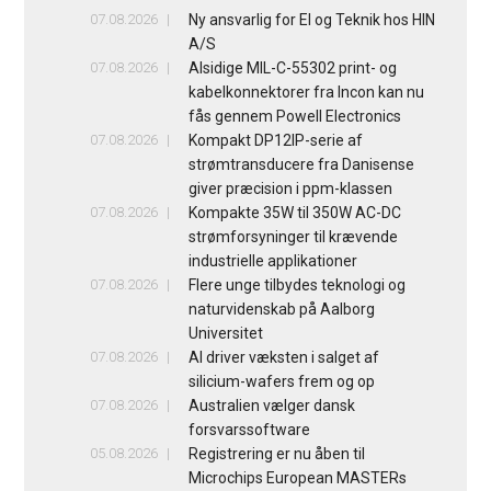
07.08.2026
Ny ansvarlig for El og Teknik hos HIN
A/S
07.08.2026
Alsidige MIL-C-55302 print- og
kabelkonnektorer fra Incon kan nu
fås gennem Powell Electronics
07.08.2026
Kompakt DP12IP-serie af
strømtransducere fra Danisense
giver præcision i ppm-klassen
07.08.2026
Kompakte 35W til 350W AC-DC
strømforsyninger til krævende
industrielle applikationer
07.08.2026
Flere unge tilbydes teknologi og
naturvidenskab på Aalborg
Universitet
07.08.2026
AI driver væksten i salget af
silicium-wafers frem og op
07.08.2026
Australien vælger dansk
forsvarssoftware
05.08.2026
Registrering er nu åben til
Microchips European MASTERs