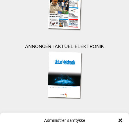
ANNONCÉR I AKTUEL ELEKTRONIK
KONTAKT
Administrer samtykke
TechMedia A/S
Naverland 35