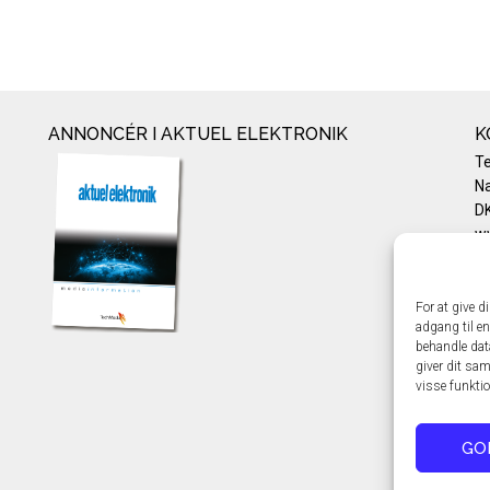
ANNONCÉR I AKTUEL ELEKTRONIK
K
T
Na
DK
w
Te
E-
Pr
For at give d
adgang til en
Co
behandle dat
giver dit sam
visse funkti
GO