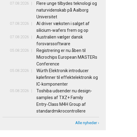
07.08.2026
Flere unge tilbydes teknologi og
naturvidenskab på Aalborg
Universitet
07.08.2026
AI driver væksten i salget af
silicium-wafers frem og op
07.08.2026
Australien vælger dansk
forsvarssoftware
05.08.2026
Registrering er nu åben til
Microchips European MASTERs
Conference
05.08.2026
Würth Elektronik introducer
kølefinner til effektelektronik og
IC-komponenter
05.08.2026
Toshiba udsender nu design-
samples af TXZ+ Family
Entry‑Class M4H Group af
standardmikrocontrollere
Alle nyheder ›