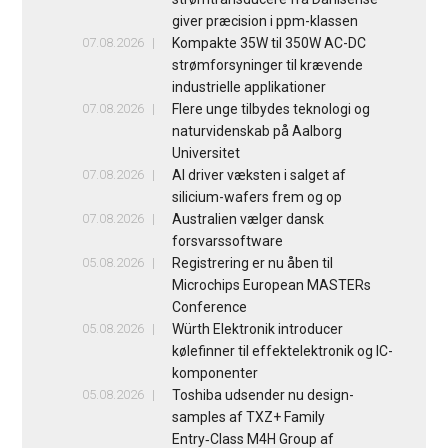
giver præcision i ppm-klassen
07.08.2026
Kompakte 35W til 350W AC-DC
strømforsyninger til krævende
industrielle applikationer
07.08.2026
Flere unge tilbydes teknologi og
naturvidenskab på Aalborg
Universitet
07.08.2026
AI driver væksten i salget af
silicium-wafers frem og op
07.08.2026
Australien vælger dansk
forsvarssoftware
05.08.2026
Registrering er nu åben til
Microchips European MASTERs
Conference
05.08.2026
Würth Elektronik introducer
kølefinner til effektelektronik og IC-
komponenter
05.08.2026
Toshiba udsender nu design-
samples af TXZ+ Family
Entry‑Class M4H Group af