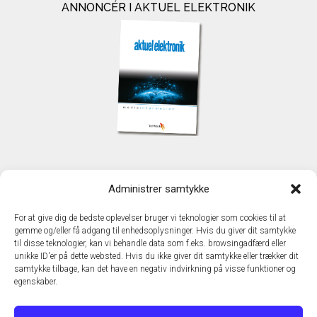
ANNONCÉR I AKTUEL ELEKTRONIK
KONTAKT
Administrer samtykke
TechMedia A/S
Naverland 35
For at give dig de bedste oplevelser bruger vi teknologier som cookies til at
DK - 2600 Glostrup
gemme og/eller få adgang til enhedsoplysninger. Hvis du giver dit samtykke
www.techmedia.dk
til disse teknologier, kan vi behandle data som f.eks. browsingadfærd eller
Telefon: +45 43 24 26 28
unikke ID'er på dette websted. Hvis du ikke giver dit samtykke eller trækker dit
samtykke tilbage, kan det have en negativ indvirkning på visse funktioner og
E-mail:
info@techmedia.dk
egenskaber.
Privatlivspolitik
Cookiepolitik