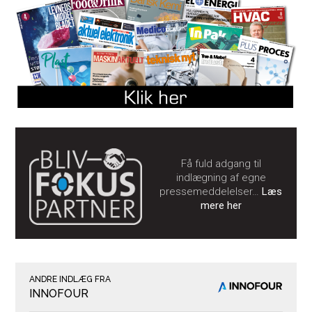
Få fuld adgang til
indlægning af egne
pressemeddelelser…
Læs
mere her
ANDRE INDLÆG FRA
INNOFOUR