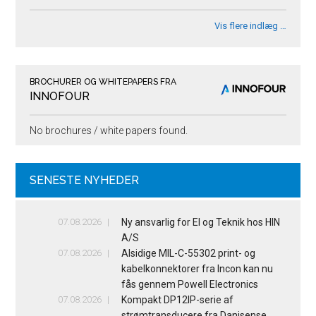
Vis flere indlæg …
BROCHURER OG WHITEPAPERS FRA
INNOFOUR
No brochures / white papers found.
SENESTE NYHEDER
07.08.2026
Ny ansvarlig for El og Teknik hos HIN
A/S
07.08.2026
Alsidige MIL-C-55302 print- og
kabelkonnektorer fra Incon kan nu
fås gennem Powell Electronics
07.08.2026
Kompakt DP12IP-serie af
strømtransducere fra Danisense