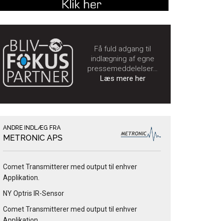
Få fuld adgang til
indlægning af egne
pressemeddelelser…
Læs mere her
ANDRE INDLÆG FRA
METRONIC APS
Comet Transmitterer med output til enhver
Applikation.
NY Optris IR-Sensor
Comet Transmitterer med output til enhver
Applikation.