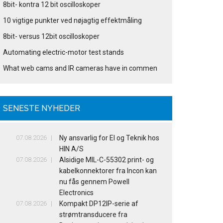
8bit- kontra 12 bit oscilloskoper
10 vigtige punkter ved nøjagtig effektmåling
8bit- versus 12bit oscilloskoper
Automating electric-motor test stands
What web cams and IR cameras have in commen
SENESTE NYHEDER
07.08.2026
Ny ansvarlig for El og Teknik hos
HIN A/S
07.08.2026
Alsidige MIL-C-55302 print- og
kabelkonnektorer fra Incon kan
nu fås gennem Powell
Electronics
07.08.2026
Kompakt DP12IP-serie af
strømtransducere fra