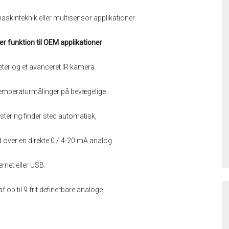
askinteknik eller multisensor applikationer.
 funktion til OEM applikationer
ter og et avanceret IR kamera.
temperaturmålinger på bevægelige
stering finder sted automatisk,
 Ud over en direkte 0 / 4-20 mA analog
rnet eller USB.
f op til 9 frit definerbare analoge