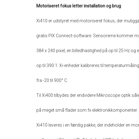
Motoriseret fokus letter installation og brug
Xi410 er udstyret med motoriseret fokus, der muliggør
gratis PIX Connect-software. Sensorerne kommer med
384 x 240 pixel, en billedhastighed på op til 25 Hz og
op til 390:1. Xi-enheder kalibreres til temperaturmålin
fra -20 til 900° C.
Til Xi400 tilbydes der endvidere Mikroscope optik såle
på meget små flader som fx elektronikkomponenter.
Xi410 leveres i en færdig pakke, der indeholder en m