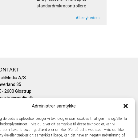
standardmikrocontrollere
Alle nyheder ›
ONTAKT
echMedia A/S
verland 35
 - 2600 Glostrup
ww.techmedia.dk
lefon: +45 43 24 26 28
Administrer samtykke
mail:
info@techmedia.dk
ivatlivspolitik
ig de bedste oplevelser bruger vi teknologier som cookies til at gemme og/eller få
hedsoplysninger. Hvis du giver dit samtykke til disse teknologier, kan vi
okiepolitik
a som f.eks. browsingadfærd eller unikke ID'er på dette websted. Hvis du ikke
tykke eller trækker dit samtykke tilbage, kan det have en negativ indvirkning på