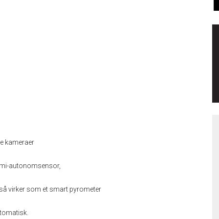
de kameraer
semi-autonomsensor,
også virker som et smart pyrometer
utomatisk.