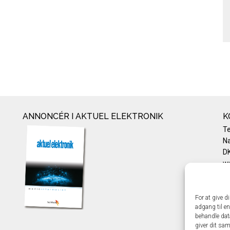
ANNONCÉR I AKTUEL ELEKTRONIK
K
T
Na
DK
w
Te
E-
Pr
For at give d
adgang til en
Co
behandle dat
giver dit sam