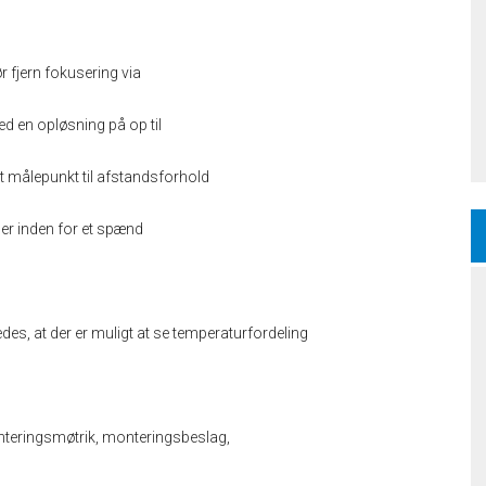
 fjern fokusering via
 en opløsning på op til
 et målepunkt til afstandsforhold
ger inden for et spænd
des, at der er muligt at se temperaturfordeling
onteringsmøtrik, monteringsbeslag,