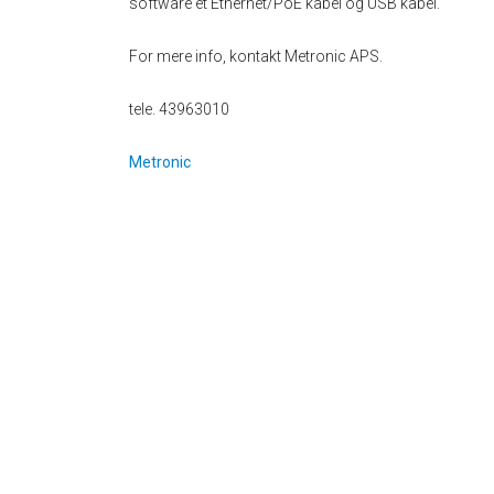
software et Ethernet/PoE kabel og USB kabel.
For mere info, kontakt Metronic APS.
tele. 43963010
Metronic