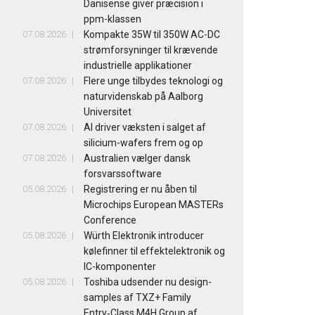
Danisense giver præcision i
ppm-klassen
07.08.2026
Kompakte 35W til 350W AC-DC
strømforsyninger til krævende
industrielle applikationer
07.08.2026
Flere unge tilbydes teknologi og
naturvidenskab på Aalborg
Universitet
07.08.2026
AI driver væksten i salget af
silicium-wafers frem og op
07.08.2026
Australien vælger dansk
forsvarssoftware
05.08.2026
Registrering er nu åben til
Microchips European MASTERs
Conference
05.08.2026
Würth Elektronik introducer
kølefinner til effektelektronik og
IC-komponenter
05.08.2026
Toshiba udsender nu design-
samples af TXZ+ Family
Entry‑Class M4H Group af