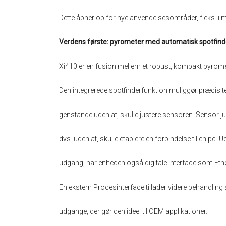
Dette åbner op for nye anvendelsesområder, f.eks. i m
Verdens første: pyrometer med automatisk spotfinder
Xi410 er en fusion mellem et robust, kompakt pyrome
Den integrerede spotfinderfunktion muliggør præcis 
genstande uden at, skulle justere sensoren. Sensor ju
dvs. uden at, skulle etablere en forbindelse til en pc.
udgang, har enheden også digitale interface som Ethe
En ekstern Procesinterface tillader videre behandling a
udgange, der gør den ideel til OEM applikationer.