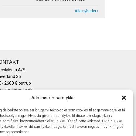
Alle nyheder ›
ONTAKT
echMedia A/S
verland 35
 - 2600 Glostrup
ww.techmedia.dk
lefon: +45 43 24 26 28
Administrer samtykke
mail:
info@techmedia.dk
ivatlivspolitik
ig de bedste oplevelser bruger vi teknologier som cookies til at gemme og/eller få
hedsoplysninger. Hvis du giver dit samtykke til disse teknologier, kan vi
okiepolitik
a som f.eks. browsingadfærd eller unikke ID'er på dette websted. Hvis du ikke
tykke eller trækker dit samtykke tilbage, kan det have en negativ indvirkning på
oner og egenskaber.