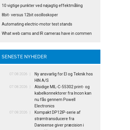
10 vigtige punkter ved nøjagtig effektmåling
8bit- versus 12bit oscilloskoper
Automating electric-motor test stands
What web cams and IR cameras have in commen
SENESTE NYHEDER
07.08.2026
Ny ansvarlig for El og Teknik hos
HIN A/S
07.08.2026
Alsidige MIL-C-55302 print- og
kabelkonnektorer fra Incon kan
nu fås gennem Powell
Electronics
07.08.2026
Kompakt DP12IP-serie af
strømtransducere fra
Danisense giver præcision i