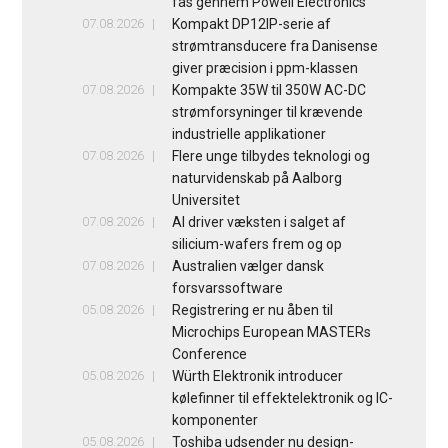
fås gennem Powell Electronics
07.08.2026
Kompakt DP12IP-serie af
strømtransducere fra Danisense
giver præcision i ppm-klassen
07.08.2026
Kompakte 35W til 350W AC-DC
strømforsyninger til krævende
industrielle applikationer
07.08.2026
Flere unge tilbydes teknologi og
naturvidenskab på Aalborg
Universitet
07.08.2026
AI driver væksten i salget af
silicium-wafers frem og op
07.08.2026
Australien vælger dansk
forsvarssoftware
05.08.2026
Registrering er nu åben til
Microchips European MASTERs
Conference
05.08.2026
Würth Elektronik introducer
kølefinner til effektelektronik og IC-
komponenter
05.08.2026
Toshiba udsender nu design-