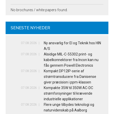
No brochures / white papers found.
SENESTE NYHEDER
07.08.2026
Ny ansvarlig for El og Teknik hos HIN
A/S
07.08.2026
Alsidige MIL-C-55302 print- og
kabelkonnektorer fra Incon kan nu
fås gennem Powell Electronics
07.08.2026
Kompakt DP12IP-serie af
strømtransducere fra Danisense
giver præcision i ppm-klassen
07.08.2026
Kompakte 35W til 350W AC-DC
strømforsyninger til krævende
industrielle applikationer
07.08.2026
Flere unge tilbydes teknologi og
naturvidenskab på Aalborg