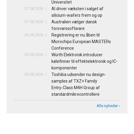
Universitet
07.08.2026
AI driver væksten i salget af
silicium-wafers frem og op
07.08.2026
Australien vælger dansk
forsvarssoftware
05.08.2026
Registrering er nu åben til
Microchips European MASTERs
Conference
05.08.2026
Würth Elektronik introducer
kølefinner til effektelektronik og IC-
komponenter
05.08.2026
Toshiba udsender nu design-
samples af TXZ+ Family
Entry‑Class M4H Group af
standardmikrocontrollere
Alle nyheder ›