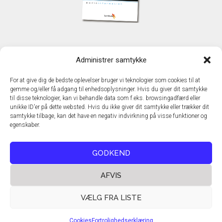
KONTAKT
Administrer samtykke
TechMedia A/S
Naverland 35
For at give dig de bedste oplevelser bruger vi teknologier som cookies til at
DK - 2600 Glostrup
gemme og/eller få adgang til enhedsoplysninger. Hvis du giver dit samtykke
www.techmedia.dk
til disse teknologier, kan vi behandle data som f.eks. browsingadfærd eller
Telefon: +45 43 24 26 28
unikke ID'er på dette websted. Hvis du ikke giver dit samtykke eller trækker dit
samtykke tilbage, kan det have en negativ indvirkning på visse funktioner og
E-mail:
info@techmedia.dk
egenskaber.
Privatlivspolitik
Cookiepolitik
GODKEND
AFVIS
VÆLG FRA LISTE
Cookies
Fortrolighedserklæring