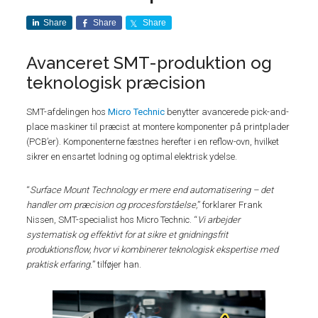
Share
Share
Share
Avanceret SMT-produktion og
teknologisk præcision
SMT-afdelingen hos
Micro Technic
benytter avancerede pick-and-
place maskiner til præcist at montere komponenter på printplader
(PCB’er). Komponenterne fæstnes herefter i en reflow-ovn, hvilket
sikrer en ensartet lodning og optimal elektrisk ydelse.
“
Surface Mount Technology er mere end automatisering – det
handler om præcision og procesforståelse,
” forklarer Frank
Nissen, SMT-specialist hos Micro Technic. “
Vi arbejder
systematisk og effektivt for at sikre et gnidningsfrit
produktionsflow, hvor vi kombinerer teknologisk ekspertise med
praktisk erfaring.
” tilføjer han.