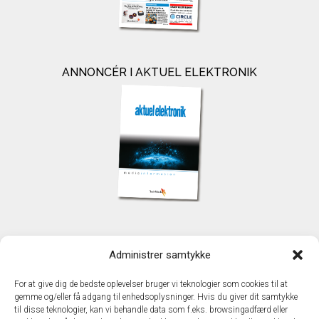
ANNONCÉR I AKTUEL ELEKTRONIK
KONTAKT
Administrer samtykke
TechMedia A/S
Naverland 35
For at give dig de bedste oplevelser bruger vi teknologier som cookies til at
DK - 2600 Glostrup
gemme og/eller få adgang til enhedsoplysninger. Hvis du giver dit samtykke
www.techmedia.dk
til disse teknologier, kan vi behandle data som f.eks. browsingadfærd eller