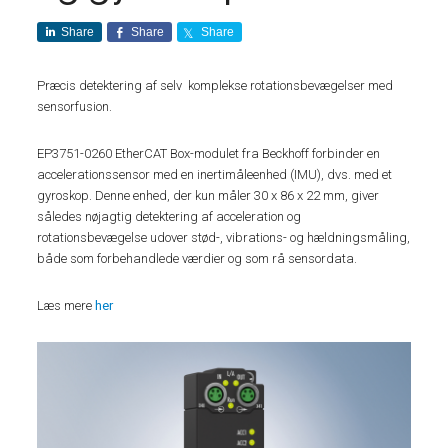
Share
Share
Share
Præcis detektering af selv komplekse rotationsbevægelser med
sensorfusion.
EP3751-0260 EtherCAT Box-modulet fra Beckhoff forbinder en
accelerationssensor med en inertimåleenhed (IMU), dvs. med et
gyroskop. Denne enhed, der kun måler 30 x 86 x 22 mm, giver
således nøjagtig detektering af acceleration og
rotationsbevægelse udover stød-, vibrations- og hældningsmåling,
både som forbehandlede værdier og som rå sensordata.
Læs mere
her