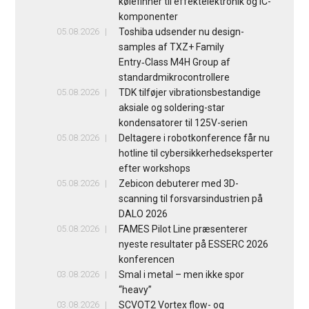
kølefinner til effektelektronik og IC-
komponenter
05.08.2026
Toshiba udsender nu design-
samples af TXZ+ Family
Entry‑Class M4H Group af
standardmikrocontrollere
05.08.2026
TDK tilføjer vibrationsbestandige
aksiale og soldering-star
kondensatorer til 125V-serien
05.08.2026
Deltagere i robotkonference får nu
hotline til cybersikkerhedseksperter
efter workshops
05.08.2026
Zebicon debuterer med 3D-
scanning til forsvarsindustrien på
DALO 2026
05.08.2026
FAMES Pilot Line præsenterer
nyeste resultater på ESSERC 2026
konferencen
03.08.2026
Smal i metal – men ikke spor
“heavy”
03.08.2026
SCVOT2 Vortex flow- og