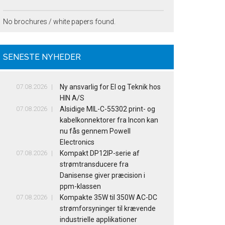
No brochures / white papers found.
SENESTE NYHEDER
07.08.2026
Ny ansvarlig for El og Teknik hos
HIN A/S
07.08.2026
Alsidige MIL-C-55302 print- og
kabelkonnektorer fra Incon kan
nu fås gennem Powell
Electronics
07.08.2026
Kompakt DP12IP-serie af
strømtransducere fra
Danisense giver præcision i
ppm-klassen
07.08.2026
Kompakte 35W til 350W AC-DC
strømforsyninger til krævende
industrielle applikationer