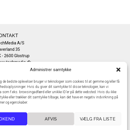
ONTAKT
echMedia A/S
verland 35
 - 2600 Glostrup
ww.techmedia.dk
lefon: +45 43 24 26 28
Administrer samtykke
mail:
info@techmedia.dk
ivatlivspolitik
ig de bedste oplevelser bruger vi teknologier som cookies til at gemme og/eller få
hedsoplysninger. Hvis du giver dit samtykke til disse teknologier, kan vi
okiepolitik
a som f.eks. browsingadfærd eller unikke ID'er på dette websted. Hvis du ikke
tykke eller trækker dit samtykke tilbage, kan det have en negativ indvirkning på
oner og egenskaber.
DKEND
AFVIS
VÆLG FRA LISTE