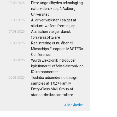
07.08.2026
Flere unge tilbydes teknologi og
naturvidenskab på Aalborg
Universitet
07.08.2026
AI driver væksten i salget af
silicium-wafers frem og op
07.08.2026
Australien vælger dansk
forsvarssoftware
05.08.2026
Registrering er nu åben til
Microchips European MASTERs
Conference
05.08.2026
Würth Elektronik introducer
kølefinner til effektelektronik og
IC-komponenter
05.08.2026
Toshiba udsender nu design-
samples af TXZ+ Family
Entry‑Class M4H Group af
standardmikrocontrollere
Alle nyheder ›