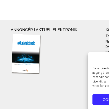
ANNONCÉR I AKTUEL ELEKTRONIK
K
T
Na
DK
w
Te
E-
Pr
For at give d
adgang til en
Co
behandle dat
giver dit sam
visse funkti
GO