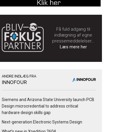
Få fuld adgang til
indlægning af egne
pressemeddelelser…
Læs mere her
ANDRE INDLÆG FRA
INNOFOUR
Siemens and Arizona State University launch PCB
Design microcredential to address critical
hardware design skills gap
Next-generation Electronic Systems Design
What’s new in Xpedition 2604