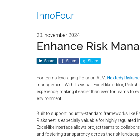
InnoFour
20. november 2024
Enhance Risk Man
Share
Share
Share
For teams leveraging Polarion ALM,
Nextedy Riskshe
management. With its visual, Excel-like editor, Risksh
experience, making it easier than ever for teams to ev
environment.
Built to support industry-standard frameworks like 
Risksheet is especially valuable for highly regulated
Excel-like interface allows project teams to collabora
and fostering transparency across the risk landscap