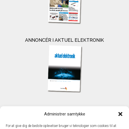
ANNONCÉR I AKTUEL ELEKTRONIK
KONTAKT
Administrer samtykke
TechMedia A/S
Naverland 35
For at give dig de bedste oplevelser bruger vi teknologier som cookies til at
DK - 2600 Glostrup