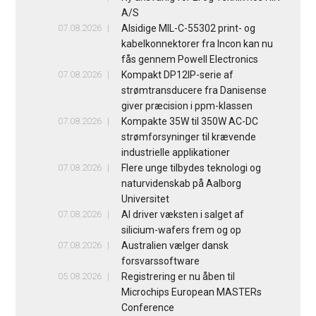
A/S
07.08.2026
Alsidige MIL-C-55302 print- og
kabelkonnektorer fra Incon kan nu
fås gennem Powell Electronics
07.08.2026
Kompakt DP12IP-serie af
strømtransducere fra Danisense
giver præcision i ppm-klassen
07.08.2026
Kompakte 35W til 350W AC-DC
strømforsyninger til krævende
industrielle applikationer
07.08.2026
Flere unge tilbydes teknologi og
naturvidenskab på Aalborg
Universitet
07.08.2026
AI driver væksten i salget af
silicium-wafers frem og op
07.08.2026
Australien vælger dansk
forsvarssoftware
05.08.2026
Registrering er nu åben til
Microchips European MASTERs
Conference