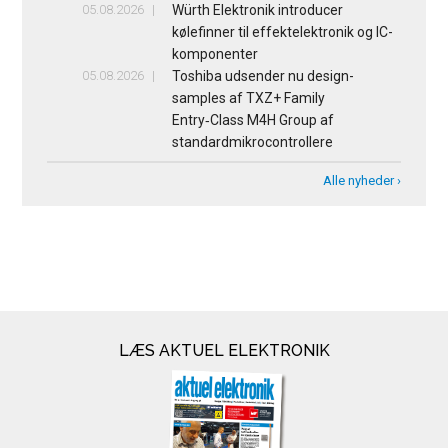
05.08.2026
Würth Elektronik introducer
kølefinner til effektelektronik og IC-
komponenter
05.08.2026
Toshiba udsender nu design-
samples af TXZ+ Family
Entry‑Class M4H Group af
standardmikrocontrollere
Alle nyheder ›
LÆS AKTUEL ELEKTRONIK